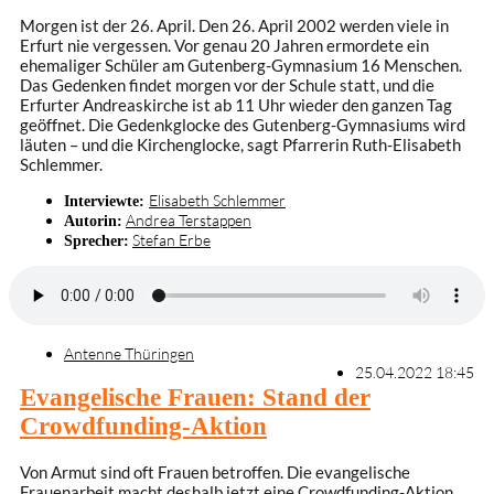
Morgen ist der 26. April. Den 26. April 2002 werden viele in
Erfurt nie vergessen. Vor genau 20 Jahren ermordete ein
ehemaliger Schüler am Gutenberg-Gymnasium 16 Menschen.
Das Gedenken findet morgen vor der Schule statt, und die
Erfurter Andreaskirche ist ab 11 Uhr wieder den ganzen Tag
geöffnet. Die Gedenkglocke des Gutenberg-Gymnasiums wird
läuten – und die Kirchenglocke, sagt Pfarrerin Ruth-Elisabeth
Schlemmer.
Elisabeth Schlemmer
Interviewte:
Andrea Terstappen
Autorin:
Stefan Erbe
Sprecher:
Antenne Thüringen
25.04.2022 18:45
Evangelische Frauen: Stand der
Crowdfunding-Aktion
Von Armut sind oft Frauen betroffen. Die evangelische
Frauenarbeit macht deshalb jetzt eine Crowdfunding-Aktion