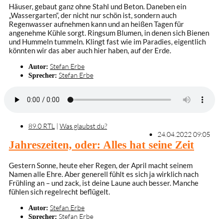
Häuser, gebaut ganz ohne Stahl und Beton. Daneben ein
„Wassergarten“, der nicht nur schön ist, sondern auch
Regenwasser aufnehmen kann und an heißen Tagen für
angenehme Kühle sorgt. Ringsum Blumen, in denen sich Bienen
und Hummeln tummeln. Klingt fast wie im Paradies, eigentlich
könnten wir das aber auch hier haben, auf der Erde.
Stefan Erbe
Autor:
Stefan Erbe
Sprecher:
89.0 RTL
|
Was glaubst du?
24.04.2022 09:05
Jahreszeiten, oder: Alles hat seine Zeit
Gestern Sonne, heute eher Regen, der April macht seinem
Namen alle Ehre. Aber generell fühlt es sich ja wirklich nach
Frühling an – und zack, ist deine Laune auch besser. Manche
fühlen sich regelrecht beflügelt.
Stefan Erbe
Autor:
Stefan Erbe
Sprecher: