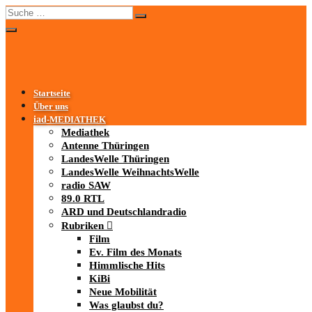
Startseite
Über uns
iad
-MEDIATHEK
Mediathek
Antenne Thüringen
LandesWelle Thüringen
LandesWelle WeihnachtsWelle
radio SAW
89.0 RTL
ARD und Deutschlandradio
Rubriken
Film
Ev. Film des Monats
Himmlische Hits
KiBi
Neue Mobilität
Was glaubst du?