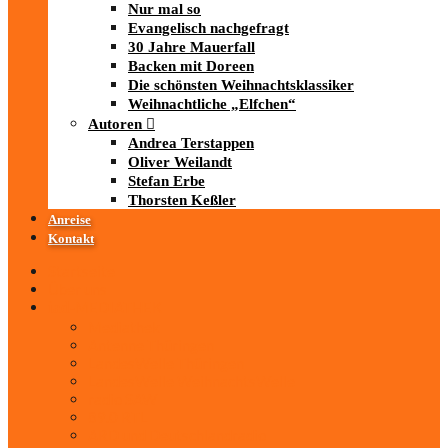
Nur mal so
Evangelisch nachgefragt
30 Jahre Mauerfall
Backen mit Doreen
Die schönsten Weihnachtsklassiker
Weihnachtliche „Elfchen“
Autoren
Andrea Terstappen
Oliver Weilandt
Stefan Erbe
Thorsten Keßler
Anreise
Kontakt
Startseite
Über uns
iad
-MEDIATHEK
Mediathek
Antenne Thüringen
LandesWelle Thüringen
LandesWelle WeihnachtsWelle
radio SAW
89.0 RTL
ARD und Deutschlandradio