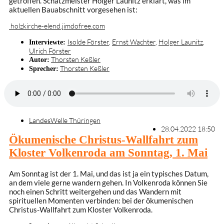
getroffen. Schatzmeister Holger Launitz erklärt, was im
aktuellen Bauabschnitt vorgesehen ist:
holzkirche-elend.jimdofree.com
Isolde Förster
,
Ernst Wachter
,
Holger Launitz
,
Interviewte:
Ulrich Förster
Thorsten Keßler
Autor:
Thorsten Keßler
Sprecher:
LandesWelle Thüringen
28.04.2022 18:50
Ökumenische Christus-Wallfahrt zum
Kloster Volkenroda am Sonntag, 1. Mai
Am Sonntag ist der 1. Mai, und das ist ja ein typisches Datum,
an dem viele gerne wandern gehen. In Volkenroda können Sie
noch einen Schritt weitergehen und das Wandern mit
spirituellen Momenten verbinden: bei der ökumenischen
Christus-Wallfahrt zum Kloster Volkenroda.