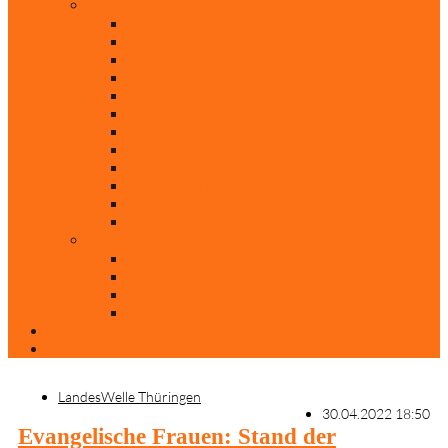
Rubriken
Film
Ev. Film des Monats
Himmlische Hits
KiBi
Neue Mobilität
Was glaubst du?
Nur mal so
Evangelisch nachgefragt
30 Jahre Mauerfall
Backen mit Doreen
Die schönsten Weihnachtsklassiker
Weihnachtliche „Elfchen“
Autoren
Andrea Terstappen
Oliver Weilandt
Stefan Erbe
Thorsten Keßler
Anreise
Kontakt
LandesWelle Thüringen
30.04.2022 18:50
Evangelische Frauen: Stand der