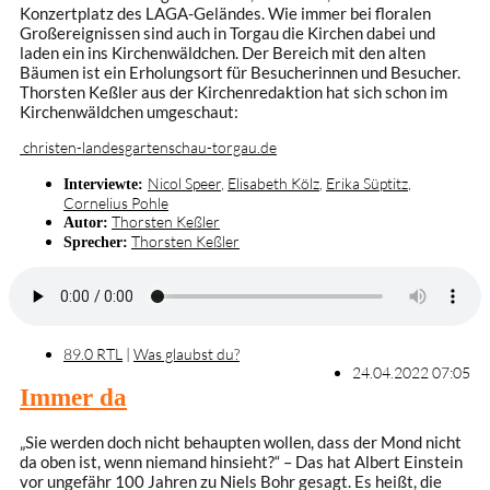
Konzertplatz des LAGA-Geländes. Wie immer bei floralen
Großereignissen sind auch in Torgau die Kirchen dabei und
laden ein ins Kirchenwäldchen. Der Bereich mit den alten
Bäumen ist ein Erholungsort für Besucherinnen und Besucher.
Thorsten Keßler aus der Kirchenredaktion hat sich schon im
Kirchenwäldchen umgeschaut:
christen-landesgartenschau-torgau.de
Nicol Speer
,
Elisabeth Kölz
,
Erika Süptitz
,
Interviewte:
Cornelius Pohle
Thorsten Keßler
Autor:
Thorsten Keßler
Sprecher:
89.0 RTL
|
Was glaubst du?
24.04.2022 07:05
Immer da
„Sie werden doch nicht behaupten wollen, dass der Mond nicht
da oben ist, wenn niemand hinsieht?“ – Das hat Albert Einstein
vor ungefähr 100 Jahren zu Niels Bohr gesagt. Es heißt, die