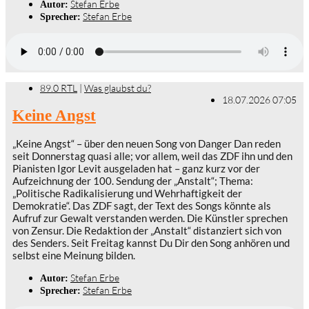
Stefan Erbe
Autor:
Stefan Erbe
Sprecher:
89.0 RTL
|
Was glaubst du?
18.07.2026 07:05
Keine Angst
„Keine Angst“ – über den neuen Song von Danger Dan reden
seit Donnerstag quasi alle; vor allem, weil das ZDF ihn und den
Pianisten Igor Levit ausgeladen hat – ganz kurz vor der
Aufzeichnung der 100. Sendung der „Anstalt“; Thema:
„Politische Radikalisierung und Wehrhaftigkeit der
Demokratie“. Das ZDF sagt, der Text des Songs könnte als
Aufruf zur Gewalt verstanden werden. Die Künstler sprechen
von Zensur. Die Redaktion der „Anstalt“ distanziert sich von
des Senders. Seit Freitag kannst Du Dir den Song anhören und
selbst eine Meinung bilden.
Stefan Erbe
Autor:
Stefan Erbe
Sprecher: