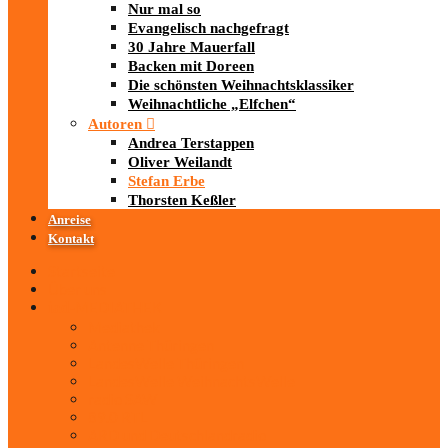
Nur mal so
Evangelisch nachgefragt
30 Jahre Mauerfall
Backen mit Doreen
Die schönsten Weihnachtsklassiker
Weihnachtliche „Elfchen“
Autoren
Andrea Terstappen
Oliver Weilandt
Stefan Erbe
Thorsten Keßler
Anreise
Kontakt
Startseite
Über uns
iad
-MEDIATHEK
Mediathek
Antenne Thüringen
LandesWelle Thüringen
LandesWelle WeihnachtsWelle
radio SAW
89.0 RTL
ARD und Deutschlandradio