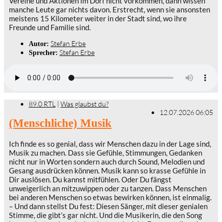
Vereine und Aktionen im Dorf nicht vorkommen, dann wissen
manche Leute gar nichts davon. Erstrecht, wenn sie ansonsten
meistens 15 Kilometer weiter in der Stadt sind, wo ihre
Freunde und Familie sind.
Stefan Erbe
Autor:
Stefan Erbe
Sprecher:
89.0 RTL
|
Was glaubst du?
12.07.2026 06:05
(Menschliche) Musik
Ich finde es so genial, dass wir Menschen dazu in der Lage sind,
Musik zu machen. Dass sie Gefühle, Stimmungen, Gedanken
nicht nur in Worten sondern auch durch Sound, Melodien und
Gesang ausdrücken können. Musik kann so krasse Gefühle in
Dir auslösen. Du kannst mitfühlen. Oder Du fängst
unweigerlich an mitzuwippen oder zu tanzen. Dass Menschen
bei anderen Menschen so etwas bewirken können, ist einmalig.
– Und dann stellst Du fest: Diesen Sänger, mit dieser genialen
Stimme, die gibt’s gar nicht. Und die Musikerin, die den Song