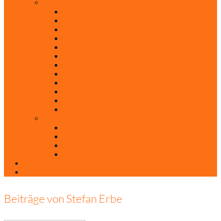
Rubriken
Film
Ev. Film des Monats
Himmlische Hits
KiBi
Neue Mobilität
Was glaubst du?
Nur mal so
Evangelisch nachgefragt
30 Jahre Mauerfall
Backen mit Doreen
Die schönsten Weihnachtsklassiker
Weihnachtliche „Elfchen“
Autoren
Andrea Terstappen
Oliver Weilandt
Stefan Erbe
Thorsten Keßler
Anreise
Kontakt
Beiträge von Stefan Erbe