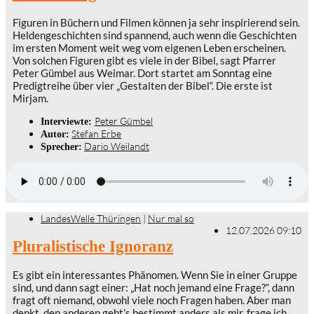
Figuren in Büchern und Filmen können ja sehr inspirierend sein.
Heldengeschichten sind spannend, auch wenn die Geschichten
im ersten Moment weit weg vom eigenen Leben erscheinen.
Von solchen Figuren gibt es viele in der Bibel, sagt Pfarrer
Peter Gümbel aus Weimar. Dort startet am Sonntag eine
Predigtreihe über vier „Gestalten der Bibel“. Die erste ist
Mirjam.
Peter Gümbel
Interviewte:
Stefan Erbe
Autor:
Dario Weilandt
Sprecher:
LandesWelle Thüringen
|
Nur mal so
12.07.2026 09:10
Pluralistische Ignoranz
Es gibt ein interessantes Phänomen. Wenn Sie in einer Gruppe
sind, und dann sagt einer: „Hat noch jemand eine Frage?“, dann
fragt oft niemand, obwohl viele noch Fragen haben. Aber man
denkt, den anderen geht’s bestimmt anders als mir, frage ich