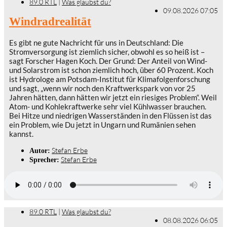
89.0 RTL
|
Was glaubst du?
09.08.2026 07:05
Windradrealität
Es gibt ne gute Nachricht für uns in Deutschland: Die
Stromversorgung ist ziemlich sicher, obwohl es so heiß ist –
sagt Forscher Hagen Koch. Der Grund: Der Anteil von Wind-
und Solarstrom ist schon ziemlich hoch, über 60 Prozent. Koch
ist Hydrologe am Potsdam-Institut für Klimafolgenforschung
und sagt, „wenn wir noch den Kraftwerkspark von vor 25
Jahren hätten, dann hätten wir jetzt ein riesiges Problem“. Weil
Atom- und Kohlekraftwerke sehr viel Kühlwasser brauchen.
Bei Hitze und niedrigen Wasserständen in den Flüssen ist das
ein Problem, wie Du jetzt in Ungarn und Rumänien sehen
kannst.
Stefan Erbe
Autor:
Stefan Erbe
Sprecher:
89.0 RTL
|
Was glaubst du?
08.08.2026 06:05