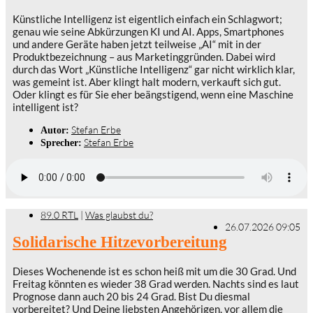
Künstliche Intelligenz ist eigentlich einfach ein Schlagwort;
genau wie seine Abkürzungen KI und AI. Apps, Smartphones
und andere Geräte haben jetzt teilweise „AI“ mit in der
Produktbezeichnung – aus Marketinggründen. Dabei wird
durch das Wort „Künstliche Intelligenz“ gar nicht wirklich klar,
was gemeint ist. Aber klingt halt modern, verkauft sich gut.
Oder klingt es für Sie eher beängstigend, wenn eine Maschine
intelligent ist?
Stefan Erbe
Autor:
Stefan Erbe
Sprecher:
89.0 RTL
|
Was glaubst du?
26.07.2026 09:05
Solidarische Hitzevorbereitung
Dieses Wochenende ist es schon heiß mit um die 30 Grad. Und
Freitag könnten es wieder 38 Grad werden. Nachts sind es laut
Prognose dann auch 20 bis 24 Grad. Bist Du diesmal
vorbereitet? Und Deine liebsten Angehörigen, vor allem die