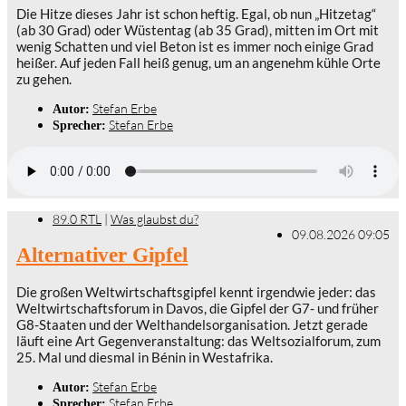
Die Hitze dieses Jahr ist schon heftig. Egal, ob nun „Hitzetag“
(ab 30 Grad) oder Wüstentag (ab 35 Grad), mitten im Ort mit
wenig Schatten und viel Beton ist es immer noch einige Grad
heißer. Auf jeden Fall heiß genug, um an angenehm kühle Orte
zu gehen.
Stefan Erbe
Autor:
Stefan Erbe
Sprecher:
89.0 RTL
|
Was glaubst du?
09.08.2026 09:05
Alternativer Gipfel
Die großen Weltwirtschaftsgipfel kennt irgendwie jeder: das
Weltwirtschaftsforum in Davos, die Gipfel der G7- und früher
G8-Staaten und der Welthandelsorganisation. Jetzt gerade
läuft eine Art Gegenveranstaltung: das Weltsozialforum, zum
25. Mal und diesmal in Bénin in Westafrika.
Stefan Erbe
Autor:
Stefan Erbe
Sprecher: