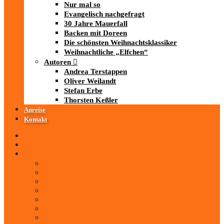
Nur mal so
Evangelisch nachgefragt
30 Jahre Mauerfall
Backen mit Doreen
Die schönsten Weihnachtsklassiker
Weihnachtliche „Elfchen“
Autoren
Andrea Terstappen
Oliver Weilandt
Stefan Erbe
Thorsten Keßler
Anreise
Kontakt
Startseite
Über uns
iad
-MEDIATHEK
Mediathek
Antenne Thüringen
LandesWelle Thüringen
LandesWelle WeihnachtsWelle
radio SAW
89.0 RTL
ARD und Deutschlandradio