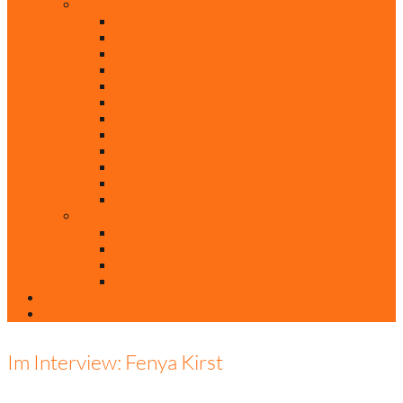
Rubriken
Film
Ev. Film des Monats
Himmlische Hits
KiBi
Neue Mobilität
Was glaubst du?
Nur mal so
Evangelisch nachgefragt
30 Jahre Mauerfall
Backen mit Doreen
Die schönsten Weihnachtsklassiker
Weihnachtliche „Elfchen“
Autoren
Andrea Terstappen
Oliver Weilandt
Stefan Erbe
Thorsten Keßler
Anreise
Kontakt
Im Interview: Fenya Kirst