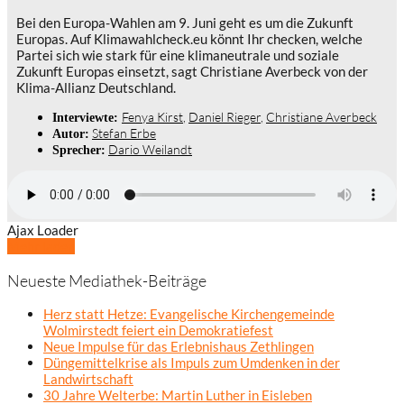
Bei den Europa-Wahlen am 9. Juni geht es um die Zukunft
Europas. Auf Klimawahlcheck.eu könnt Ihr checken, welche
Partei sich wie stark für eine klimaneutrale und soziale
Zukunft Europas einsetzt, sagt Christiane Averbeck von der
Klima-Allianz Deutschland.
Fenya Kirst
,
Daniel Rieger
,
Christiane Averbeck
Interviewte:
Stefan Erbe
Autor:
Dario Weilandt
Sprecher:
Ajax Loader
Mehr laden
Neueste Mediathek-Beiträge
Herz statt Hetze: Evangelische Kirchengemeinde
Wolmirstedt feiert ein Demokratiefest
Neue Impulse für das Erlebnishaus Zethlingen
Düngemittelkrise als Impuls zum Umdenken in der
Landwirtschaft
30 Jahre Welterbe: Martin Luther in Eisleben