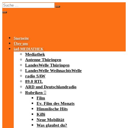
Startseite
Über uns
iad
-MEDIATHEK
Mediathek
Antenne Thüringen
LandesWelle Thüringen
LandesWelle WeihnachtsWelle
radio SAW
89.0 RTL
ARD und Deutschlandradio
Rubriken
Film
Ev. Film des Monats
Himmlische Hits
KiBi
Neue Mobilität
Was glaubst du?