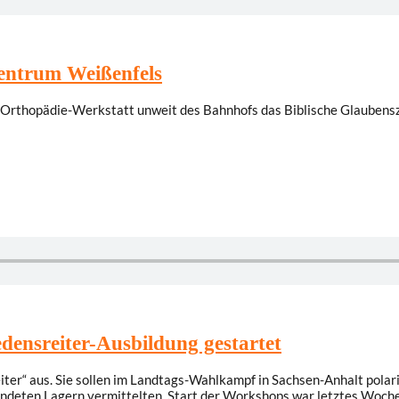
zentrum Weißenfels
en Orthopädie-Werkstatt unweit des Bahnhofs das Biblische Glaubens
ensreiter-Ausbildung gestartet
er“ aus. Sie sollen im Landtags-Wahlkampf in Sachsen-Anhalt polari
eindeten Lagern vermittelten. Start der Workshops war letztes Woch