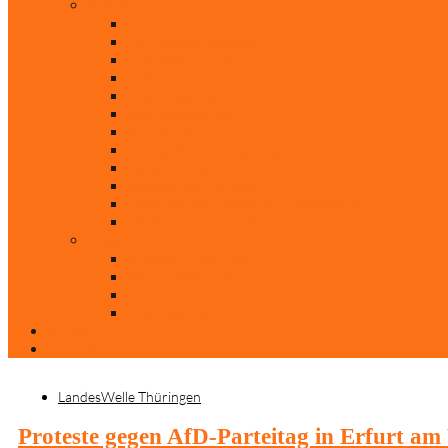
Rubriken
Film
Ev. Film des Monats
Himmlische Hits
KiBi
Neue Mobilität
Was glaubst du?
Nur mal so
Evangelisch nachgefragt
30 Jahre Mauerfall
Backen mit Doreen
Die schönsten Weihnachtsklassiker
Weihnachtliche „Elfchen“
Autoren
Andrea Terstappen
Oliver Weilandt
Stefan Erbe
Thorsten Keßler
Anreise
Kontakt
LandesWelle Thüringen
Proteste gegen AfD-Parteitag in Erfurt a