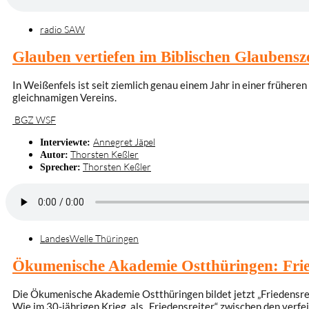
radio SAW
Glauben vertiefen im Biblischen Glaubens
In Weißenfels ist seit ziemlich genau einem Jahr in einer früher
gleichnamigen Vereins.
BGZ WSF
Annegret Jäpel
Interviewte:
Thorsten Keßler
Autor:
Thorsten Keßler
Sprecher:
LandesWelle Thüringen
Ökumenische Akademie Ostthüringen: Fried
Die Ökumenische Akademie Ostthüringen bildet jetzt „Friedensreit
Wie im 30-jährigen Krieg, als „Friedensreiter“ zwischen den verf