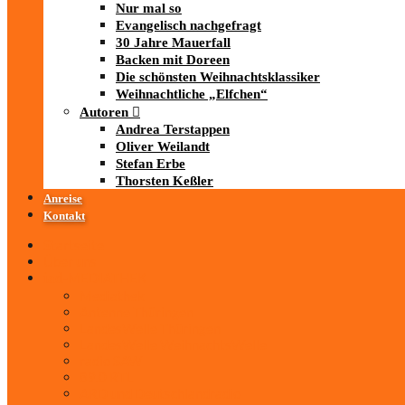
Nur mal so
Evangelisch nachgefragt
30 Jahre Mauerfall
Backen mit Doreen
Die schönsten Weihnachtsklassiker
Weihnachtliche „Elfchen“
Autoren
Andrea Terstappen
Oliver Weilandt
Stefan Erbe
Thorsten Keßler
Anreise
Kontakt
Startseite
Über uns
iad
-MEDIATHEK
Mediathek
Antenne Thüringen
LandesWelle Thüringen
LandesWelle WeihnachtsWelle
radio SAW
89.0 RTL
ARD und Deutschlandradio