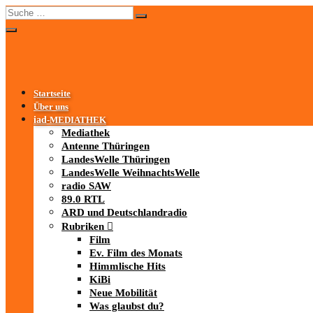
Startseite
Über uns
iad
-MEDIATHEK
Mediathek
Antenne Thüringen
LandesWelle Thüringen
LandesWelle WeihnachtsWelle
radio SAW
89.0 RTL
ARD und Deutschlandradio
Rubriken
Film
Ev. Film des Monats
Himmlische Hits
KiBi
Neue Mobilität
Was glaubst du?