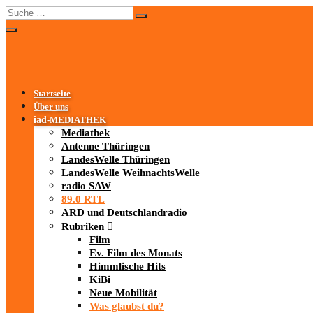
Startseite
Über uns
iad
-MEDIATHEK
Mediathek
Antenne Thüringen
LandesWelle Thüringen
LandesWelle WeihnachtsWelle
radio SAW
89.0 RTL
ARD und Deutschlandradio
Rubriken
Film
Ev. Film des Monats
Himmlische Hits
KiBi
Neue Mobilität
Was glaubst du?