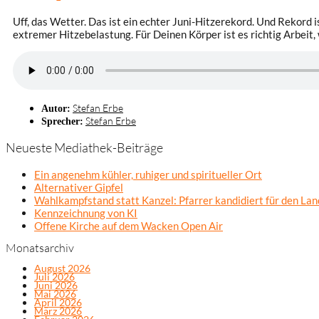
Uff, das Wetter. Das ist ein echter Juni-Hitzerekord. Und Rekord i
extremer Hitzebelastung. Für Deinen Körper ist es richtig Arbeit,
Stefan Erbe
Autor:
Stefan Erbe
Sprecher:
Neueste Mediathek-Beiträge
Ein angenehm kühler, ruhiger und spiritueller Ort
Alternativer Gipfel
Wahlkampfstand statt Kanzel: Pfarrer kandidiert für den La
Kennzeichnung von KI
Offene Kirche auf dem Wacken Open Air
Monatsarchiv
August 2026
Juli 2026
Juni 2026
Mai 2026
April 2026
März 2026