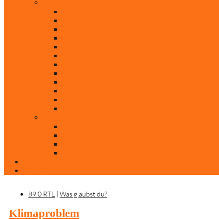
Rubriken
Film
Ev. Film des Monats
Himmlische Hits
KiBi
Neue Mobilität
Was glaubst du?
Nur mal so
Evangelisch nachgefragt
30 Jahre Mauerfall
Backen mit Doreen
Die schönsten Weihnachtsklassiker
Weihnachtliche „Elfchen“
Autoren
Andrea Terstappen
Oliver Weilandt
Stefan Erbe
Thorsten Keßler
Anreise
Kontakt
89.0 RTL
|
Was glaubst du?
Klimaproblem