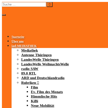
Startseite
Über uns
iad
-MEDIATHEK
Mediathek
Antenne Thüringen
LandesWelle Thüringen
LandesWelle WeihnachtsWelle
radio SAW
89.0 RTL
ARD und Deutschlandradio
Rubriken
Film
Ev. Film des Monats
Himmlische Hits
KiBi
Neue Mobilität