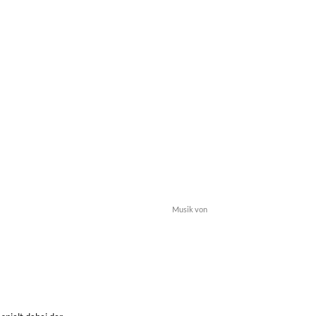
Musik von
n von Sicherheitslagen befassen, die
nn in politische Handlungsoptionen