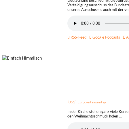
Deutschland beschleunigt die Aufrüst
Verteidigungsausschuss des Bundestage
unseres Ausschusses auch mit der ve
RSS-Feed
Google Podcasts
Ap
Für Kinder: Einfach himmlisch
Der Marder Martin und Wolo, der Wasc
Platz! Als sie die Pfarrerin treffen, 
der quirlige Martin und der gemütlic
ist einfach himmlisch!
(052) Ewigkeitssonntag
In der Kirche stehen ganz viele Kerze
den Weihnachtsschmuck holen …