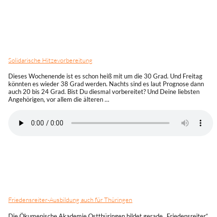
Solidarische Hitzevorbereitung
Dieses Wochenende ist es schon heiß mit um die 30 Grad. Und Freitag
könnten es wieder 38 Grad werden. Nachts sind es laut Prognose dann
auch 20 bis 24 Grad. Bist Du diesmal vorbereitet? Und Deine liebsten
Angehörigen, vor allem die älteren …
Friedensreiter-Ausbildung auch für Thüringen
Die Ökumenische Akademie Ostthüringen bildet gerade „Friedensreiter“