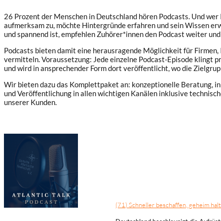
26 Prozent der Menschen in Deutschland hören Podcasts. Und wer 
aufmerksam zu, möchte Hintergründe erfahren und sein Wissen er
und spannend ist, empfehlen Zuhörer*innen den Podcast weiter und t
Podcasts bieten damit eine herausragende Möglichkeit für Firmen, I
vermitteln. Voraussetzung: Jede einzelne Podcast-Episode klingt pro
und wird in ansprechender Form dort veröffentlicht, wo die Zielgrup
Wir bieten dazu das Komplettpaket an: konzeptionelle Beratung, in
und Veröffentlichung in allen wichtigen Kanälen inklusive technisc
unserer Kunden.
Atlantic Talk Podcast
Im Atlantic Talk mit Moderator Olive
Nuancen aufspüren; Experten, die dip
umsetzen.
(71) Schneller beschaffen, geheim ha