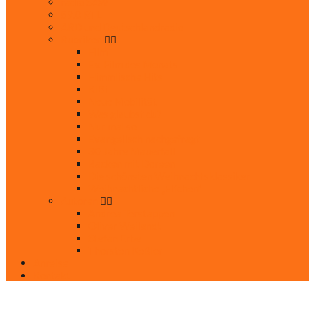
radio SAW
89.0 RTL
ARD und Deutschlandradio
Rubriken
Film
Ev. Film des Monats
Himmlische Hits
KiBi
Neue Mobilität
Was glaubst du?
Nur mal so
Evangelisch nachgefragt
30 Jahre Mauerfall
Backen mit Doreen
Die schönsten Weihnachtsklassiker
Weihnachtliche „Elfchen“
Autoren
Andrea Terstappen
Oliver Weilandt
Stefan Erbe
Thorsten Keßler
Anreise
Kontakt