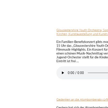
Gloucestershire Youth Orchestra, Som
Kirchen, Kunstausstellung und Kunst
Mo – Fr
18:40
Di – Do
12:40
Ein Familien-Benefizkonzert gibts mor
Sa
12:40
15 Uhr das „Gloucestershire Youth Or
So
06:00 – 09:00
Filmmusik-Highlights. Ein Konzert für 
einen schönen Musik-Nachmittag verbr
Jugend-Orchester stellt für die Kinde
Eintritt ist frei …
Gedenken an die Atombombenabwürfe 
Mo – Fr
04:58
Gestern hat sich der Atombombenabwu