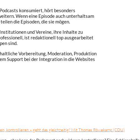
Podcasts konsumiert, hört besonders
weitern. Wenn eine Episode auch unterhaltsam
eilen die Episoden, die sie mögen.
nstitutionen und Vereine, ihre Inhalte zu
fessionell, ist redaktionell top ausgearbeitet
pen sind.
haltliche Vorbereitung, Moderation, Produktion
hem Support bei der Integration in die Websites
r Weilandt kommen Menschen zu Wort, die sich beruflich mit den Veränderunge
lomatische oder militärische Verschiebungen bewerten und die ihre Analyse da
lten, kontrollieren – geht das gleichzeitig? Mit Thomas Röwekamp (CDU)