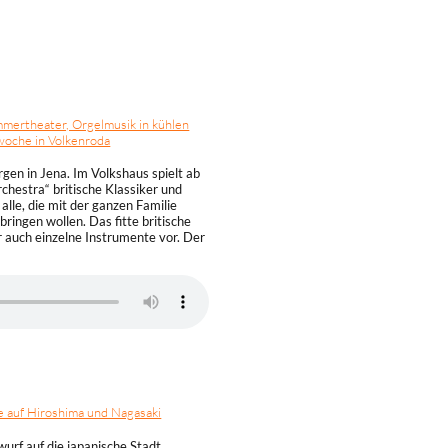
mertheater, Orgelmusik in kühlen
woche in Volkenroda
Mi – Fr
03:05
Sa
06:05, 07:05
gen in Jena. Im Volkshaus spielt ab
06:05, 07:05
chestra“ britische Klassiker und
So
08:05, 09:05
alle, die mit der ganzen Familie
ingen wollen. Das fitte britische
r auch einzelne Instrumente vor. Der
auf Hiroshima und Nagasaki
Mo – Sa
18:50
rf auf die japanische Stadt