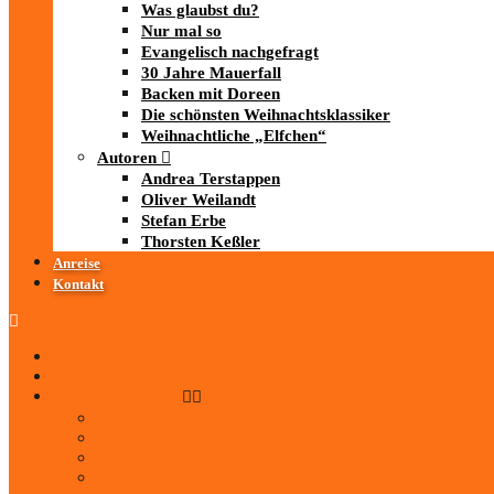
Was glaubst du?
Nur mal so
Evangelisch nachgefragt
30 Jahre Mauerfall
Backen mit Doreen
Die schönsten Weihnachtsklassiker
Weihnachtliche „Elfchen“
Autoren
Andrea Terstappen
Oliver Weilandt
Stefan Erbe
Thorsten Keßler
Anreise
Kontakt
Startseite
Über uns
iad
-MEDIATHEK
Mediathek
Antenne Thüringen
LandesWelle Thüringen
LandesWelle WeihnachtsWelle