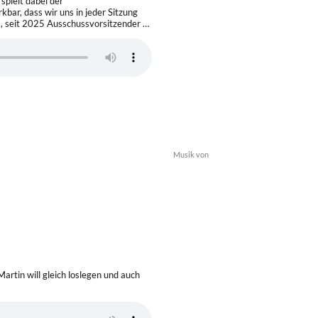
spielt dabei der
kbar, dass wir uns in jeder Sitzung
, seit 2025 Ausschussvorsitzender …
Musik von
mt schön, denn dort ist richtig viel
t beginnt eine aufregende Zeit, denn
ie Kirche und den Kirchgarten. Das
artin will gleich loslegen und auch