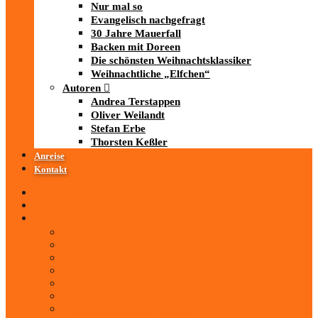
Nur mal so
Evangelisch nachgefragt
30 Jahre Mauerfall
Backen mit Doreen
Die schönsten Weihnachtsklassiker
Weihnachtliche „Elfchen“
Autoren
Andrea Terstappen
Oliver Weilandt
Stefan Erbe
Thorsten Keßler
Anreise
Kontakt
Startseite
Über uns
iad
-MEDIATHEK
Mediathek
Antenne Thüringen
LandesWelle Thüringen
LandesWelle WeihnachtsWelle
radio SAW
89.0 RTL
ARD und Deutschlandradio