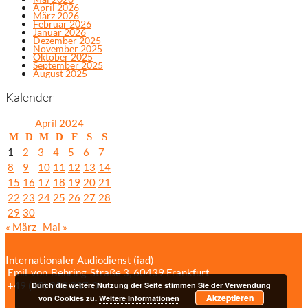
April 2026
März 2026
Februar 2026
Januar 2026
Dezember 2025
November 2025
Oktober 2025
September 2025
August 2025
Kalender
April 2024
M
D
M
D
F
S
S
1
2
3
4
5
6
7
8
9
10
11
12
13
14
15
16
17
18
19
20
21
22
23
24
25
26
27
28
29
30
« März
Mai »
Internationaler Audiodienst (iad)
Emil‑von‑Behring‑Straße 3, 60439 Frankfurt
+49 (69) 958 037‑0
Bildnachweise
Durch die weitere Nutzung der Seite stimmen Sie der Verwendung
Akzeptieren
Impressum/Datenschutzerklärung
von Cookies zu.
Weitere Informationen