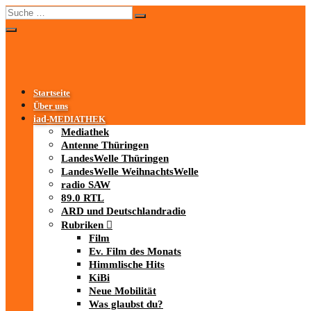
Startseite
Über uns
iad
-MEDIATHEK
Mediathek
Antenne Thüringen
LandesWelle Thüringen
LandesWelle WeihnachtsWelle
radio SAW
89.0 RTL
ARD und Deutschlandradio
Rubriken
Film
Ev. Film des Monats
Himmlische Hits
KiBi
Neue Mobilität
Was glaubst du?