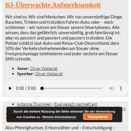
KI-Überwachte Aufmerksamkeit
Wir sind so. Wir sind Menschen. Wir tun unvernünftige Dinge.
Rauchen, Trinken und trotzdem Fahren Auto, oder – noch
schlimmer – wir nutzen am Steuer unsere Smartphones. Alle
wissen, dass das gefährlich, unvernünftig, grob fahrlässig ist,
aber es passiert und passiert und passiert trotzdem. Die
Polizei schätzt laut Auto-und-Reise-Club-Deutschland, dass
50% der Verkehrsteilnehmenden am Steuer ohne
Freisprechanlage telefonieren und jeder sechste am Steuer
SMS schreibt.
Oliver Weilandt
Autor:
Oliver Weilandt
Sprecher:
Antenne Thüringen
|
Evangelisch nachgefragt
08.10.2023 06:15
Durch die weitere Nutzung der Seite stimmen Sie der Verwendung
Toleranzgrenze
Akzeptieren
von Cookies zu.
Weitere Informationen
Also Pfennigfuchser, Erbsenzähler und – Entschuldigung –