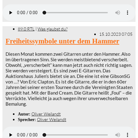
89.0 RTL
|
Was glaubst du?
15.10.2023 07:05
Freiheitssymbole unter dem Hammer
Diesen Monat kommen zwei Gitarren unter den Hammer. Also
im übertragenen Sinn. Sie werden meistbietend verscherbelt.
Obwohl, „verscherbelt“ kann man jetzt auch nicht richtig sagen.
Sie werden versteigert. Es sind zwei E-Gitarren. Das
Auktionshaus Julien’s bietet sie an. Die eine ist eine GibsonSG
von …? Von Eric Clapton. Es ist die Gitarre, die er in den 60er
Jahren bei seiner ersten Tournee durch die Vereinigten Staaten
gespielt hat. Mit der Band Cream. Die Gitarre heißt „Foul“ – die
Verrückte. Vielleicht ja auch wegen ihrer unverwechselbaren
Bemalung.
Oliver Weilandt
Autor:
Oliver Weilandt
Sprecher: