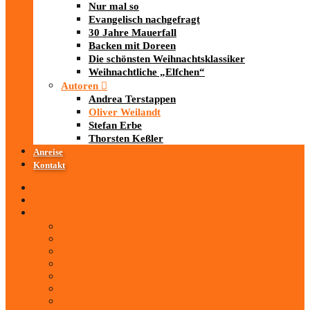
Nur mal so
Evangelisch nachgefragt
30 Jahre Mauerfall
Backen mit Doreen
Die schönsten Weihnachtsklassiker
Weihnachtliche „Elfchen“
Autoren
Andrea Terstappen
Oliver Weilandt
Stefan Erbe
Thorsten Keßler
Anreise
Kontakt
Startseite
Über uns
iad
-MEDIATHEK
Mediathek
Antenne Thüringen
LandesWelle Thüringen
LandesWelle WeihnachtsWelle
radio SAW
89.0 RTL
ARD und Deutschlandradio