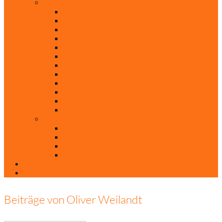
Rubriken
Film
Ev. Film des Monats
Himmlische Hits
KiBi
Neue Mobilität
Was glaubst du?
Nur mal so
Evangelisch nachgefragt
30 Jahre Mauerfall
Backen mit Doreen
Die schönsten Weihnachtsklassiker
Weihnachtliche „Elfchen“
Autoren
Andrea Terstappen
Oliver Weilandt
Stefan Erbe
Thorsten Keßler
Anreise
Kontakt
Beiträge von Oliver Weilandt