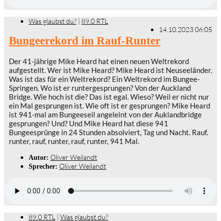
Was glaubst du?
|
89.0 RTL
14.10.2023 06:05
Bungeerekord im Rauf-Runter
Der 41-jährige Mike Heard hat einen neuen Weltrekord
aufgestellt. Wer ist Mike Heard? Mike Heard ist Neuseeländer.
Was ist das für ein Weltrekord? Ein Weltrekord im Bungee-
Springen. Wo ist er runtergesprungen? Von der Auckland
Bridge. Wie hoch ist die? Das ist egal. Wieso? Weil er nicht nur
ein Mal gesprungen ist. Wie oft ist er gesprungen? Mike Heard
ist 941-mal am Bungeeseil angeleint von der Auklandbridge
gesprungen? Und? Und Mike Heard hat diese 941
Bungeesprünge in 24 Stunden absolviert, Tag und Nacht. Rauf.
runter, rauf, runter, rauf, runter, 941 Mal.
Oliver Weilandt
Autor:
Oliver Weilandt
Sprecher:
89.0 RTL
|
Was glaubst du?