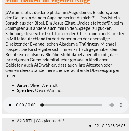
Vom Balken im eigenen Auge
„Warum siehst du den Splitter im Auge deines Bruders, aber
den Balken in deinem Auge bemerkst du nicht?“ – Das ist ein
Spruch aus der Bibel. Ein Jesus-Zitat. Und es steht dafür, beim
Schimpfen auf andere auch mal in den Spiegel zu gucken.
Schonungslose Selbstkritik unter den Christinnen und Christen
in Mitteldeutschland fordert daher auch der ehemalige
Direktor der Evangelischen Akademie Thüringen, Michael
Haspel. Die Kirche gäbe sich immer kritisch gegenüber dem
Rechtsextremismus. Sie übersieht dabei aber allzu oft, dass
ihre eigenen Gemeindemitglieder gerade in ländlichen
Gebieten auch AfD wählen, dass auch ihre Ältesten oder
Gemeindevorstände menschenverachtende Überzeugungen
teilen.
Oliver Weilandt
Autor:
Oliver Weilandt
Sprecher:
89.0 RTL
|
Was glaubst du?
22.10.2023 06:05