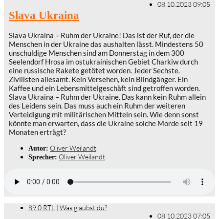
08.10.2023 09:05
Slava Ukraina
Slava Ukraina – Ruhm der Ukraine! Das ist der Ruf, der die
Menschen in der Ukraine das aushalten lässt. Mindestens 50
unschuldige Menschen sind am Donnerstag in dem 300
Seelendorf Hrosa im ostukrainischen Gebiet Charkiw durch
eine russische Rakete getötet worden. Jeder Sechste.
Zivilisten allesamt. Kein Versehen, kein Blindgänger. Ein
Kaffee und ein Lebensmittelgeschäft sind getroffen worden.
Slava Ukraina – Ruhm der Ukraine. Das kann kein Ruhm allein
des Leidens sein. Das muss auch ein Ruhm der weiteren
Verteidigung mit militärischen Mitteln sein. Wie denn sonst
könnte man erwarten, dass die Ukraine solche Morde seit 19
Monaten erträgt?
Oliver Weilandt
Autor:
Oliver Weilandt
Sprecher:
89.0 RTL
|
Was glaubst du?
08.10.2023 07:05