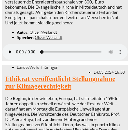
versteuernde Energiepreispauschale von 300,- Euro
bekommen. Die Evangelische Kirche in Mitteldeutschland hat
damals gesagt: „Wir geben den Kirchensteueranateil an der
Energiepreispauschalsteuer voll weiter an Menschen in Not.
Und jetzt kommt sie: die good news:
Oliver Weilandt
Autor:
Oliver Weilandt
Sprecher:
LandesWelle Thüringen
14.03.2024 18:50
Ethikrat veröffentlicht Stellungnahme
zur Klimagerechtigkeit
Die Region, in der wir leben, Europa, hat sich seit den 1980er
Jahren doppelt so schnell erwärmt, wie der Rest der Welt –
darauf hat am Montag die Europäische Umweltagentur
hingewiesen. Die Vorsitzende des Deutschen Ethikrats, Prof.
Dr. Alena Buyx, hat vor diesem Hintergrund eine
Stellungnahme veröffentlicht. Denn, das was in puncto Klima
auf uns zukommt, sei in mehrfacher Hinsicht eine Frage der