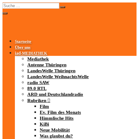
Startseite
Über uns
iad
-MEDIATHEK
Mediathek
Antenne Thüringen
LandesWelle Thüringen
LandesWelle WeihnachtsWelle
radio SAW
89.0 RTL
ARD und Deutschlandradio
Rubriken
Film
Ev. Film des Monats
Himmlische Hits
KiBi
Neue Mobilität
Was glaubst du?