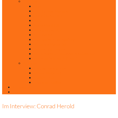
Rubriken
Film
Ev. Film des Monats
Himmlische Hits
KiBi
Neue Mobilität
Was glaubst du?
Nur mal so
Evangelisch nachgefragt
30 Jahre Mauerfall
Backen mit Doreen
Die schönsten Weihnachtsklassiker
Weihnachtliche „Elfchen“
Autoren
Andrea Terstappen
Oliver Weilandt
Stefan Erbe
Thorsten Keßler
Anreise
Kontakt
Im Interview: Conrad Herold