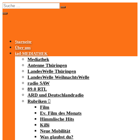
Startseite
Über uns
iad
-MEDIATHEK
Mediathek
Antenne Thüringen
LandesWelle Thüringen
LandesWelle WeihnachtsWelle
radio SAW
89.0 RTL
ARD und Deutschlandradio
Rubriken
Film
Ev. Film des Monats
Himmlische Hits
KiBi
Neue Mobilität
Was glaubst du?