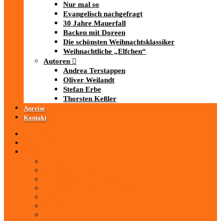
Nur mal so
Evangelisch nachgefragt
30 Jahre Mauerfall
Backen mit Doreen
Die schönsten Weihnachtsklassiker
Weihnachtliche „Elfchen“
Autoren
Andrea Terstappen
Oliver Weilandt
Stefan Erbe
Thorsten Keßler
Anreise
Kontakt
Startseite
Über uns
iad
-MEDIATHEK
Mediathek
Antenne Thüringen
LandesWelle Thüringen
LandesWelle WeihnachtsWelle
radio SAW
89.0 RTL
ARD und Deutschlandradio