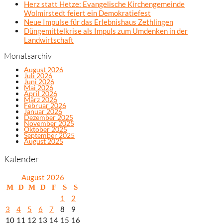
Herz statt Hetze: Evangelische Kirchengemeinde
Wolmirstedt feiert ein Demokratiefest
Neue Impulse für das Erlebnishaus Zethlingen
Düngemittelkrise als Impuls zum Umdenken in der
Landwirtschaft
Monatsarchiv
August 2026
Juli 2026
Juni 2026
Mai 2026
April 2026
März 2026
Februar 2026
Januar 2026
Dezember 2025
November 2025
Oktober 2025
September 2025
August 2025
Kalender
August 2026
M
D
M
D
F
S
S
1
2
3
4
5
6
7
8
9
10
11
12
13
14
15
16