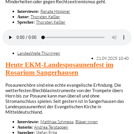
Minderheiten oder gegen Rechtsextremismus geht.
Renate Höppner
Interviewte:
Thorsten Keßler
Autor:
Thorsten Keßler
Sprecher:
LandesWelle Thüringen
21.09.2025 10:40
Heute EKM-Landesposaunenfest im
Rosarium Sangerhausen
Posaunenchöre sind eine echte evangelische Erfindung. Die
wetterfesten Blechblasinstrumente von der Trompete übers
Horn bis zur Posaune kann man überall und ohne
Stromanschluss spielen. Seit gestern ist in Sangerhausen das
Landesposaunenfest der Evangelischen Kirche in
Mitteldeutschland.
Matthias Schmeiss
,
Bläser:innen
Interviewte:
Andrea Terstappen
Autorin:
Stefan Erbe
Sprecher: