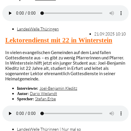
LandesWelle Thüringen
21.09.2025 10:10
Lektorendienst mit 22 in Winterstein
In vielen evangelischen Gemeinden auf dem Land fallen
Gottesdienste aus – es gibt zu wenig Pfarrerinnen und Pfarrer.
In Winterstein hilft jetzt ein junger Student aus: Joel-Benjamin
Kleditz ist 22 Jahre alt, studiert in Erfurt und leitet als
sogenannter Lektor ehrenamtlich Gottesdienste in seiner
Heimatgemeinde.
Joel-Benjamin Kleditz
Interviewte:
Dario Weilandt
Autor:
Stefan Erbe
Sprecher:
LandesWelle Thüringen
|
Nur mal so