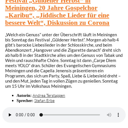
Festival „Güldener Herbst“ in
Meiningen, 20 Jahre Gospelchor
„Karibu“, „Jiddische Lieder für eine
bessere Welt“, Diskussion zu Corona
„Welch ein Genuss“ unter der Überschrift läuft in Meiningen
bis Sonntag das Festival „Güldener Herbst“. Morgen ab halb 4
gibt’s barocke Liebeslieder in der Schlosskirche, und beim
Abendkonzert „Hangover und die Zigarette danach“ dreht sich
ab halb 8 in der Stadtkirche alles um den Genuss von Tabak und
Wein und rauschhafte Chöre. Sonntag ist dann „Carpe Diem
meets YOLO“ dran. Schüler des Evangelischen Gymnasiums
Meiningen und die Capella Jenensis präsentieren ein
Programm, das sich um Party, Spaß, Liebe & Liebesleid dreht –
und den Mut, jeden Tag in vollen Zügen zu genießen. Sonntag
um 15 Uhr im Volkshaus Meiningen.
Andrea Terstappen
Autorin:
Stefan Erbe
Sprecher: