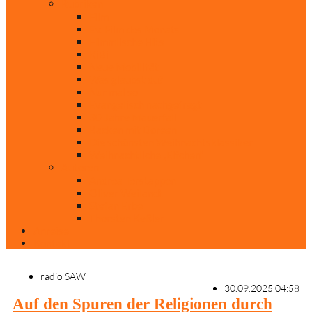
Rubriken
Film
Ev. Film des Monats
Himmlische Hits
KiBi
Neue Mobilität
Was glaubst du?
Nur mal so
Evangelisch nachgefragt
30 Jahre Mauerfall
Backen mit Doreen
Die schönsten Weihnachtsklassiker
Weihnachtliche „Elfchen“
Autoren
Andrea Terstappen
Oliver Weilandt
Stefan Erbe
Thorsten Keßler
Anreise
Kontakt
radio SAW
30.09.2025 04:58
Auf den Spuren der Religionen durch