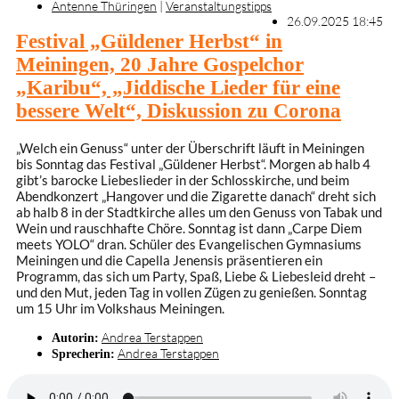
Antenne Thüringen
|
Veranstaltungstipps
26.09.2025 18:45
Festival „Güldener Herbst“ in
Meiningen, 20 Jahre Gospelchor
„Karibu“, „Jiddische Lieder für eine
bessere Welt“, Diskussion zu Corona
„Welch ein Genuss“ unter der Überschrift läuft in Meiningen
bis Sonntag das Festival „Güldener Herbst“. Morgen ab halb 4
gibt’s barocke Liebeslieder in der Schlosskirche, und beim
Abendkonzert „Hangover und die Zigarette danach“ dreht sich
ab halb 8 in der Stadtkirche alles um den Genuss von Tabak und
Wein und rauschhafte Chöre. Sonntag ist dann „Carpe Diem
meets YOLO“ dran. Schüler des Evangelischen Gymnasiums
Meiningen und die Capella Jenensis präsentieren ein
Programm, das sich um Party, Spaß, Liebe & Liebesleid dreht –
und den Mut, jeden Tag in vollen Zügen zu genießen. Sonntag
um 15 Uhr im Volkshaus Meiningen.
Andrea Terstappen
Autorin:
Andrea Terstappen
Sprecherin: