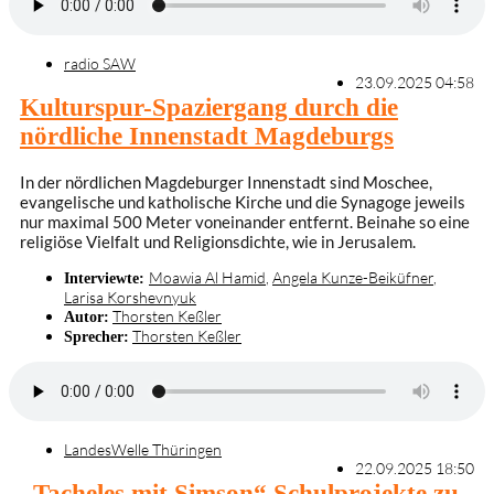
radio SAW
23.09.2025 04:58
Kulturspur-Spaziergang durch die
nördliche Innenstadt Magdeburgs
In der nördlichen Magdeburger Innenstadt sind Moschee,
evangelische und katholische Kirche und die Synagoge jeweils
nur maximal 500 Meter voneinander entfernt. Beinahe so eine
religiöse Vielfalt und Religionsdichte, wie in Jerusalem.
Moawia Al Hamid
,
Angela Kunze-Beiküfner
,
Interviewte:
Larisa Korshevnyuk
Thorsten Keßler
Autor:
Thorsten Keßler
Sprecher:
LandesWelle Thüringen
22.09.2025 18:50
„Tacheles mit Simson“ Schulprojekte zu