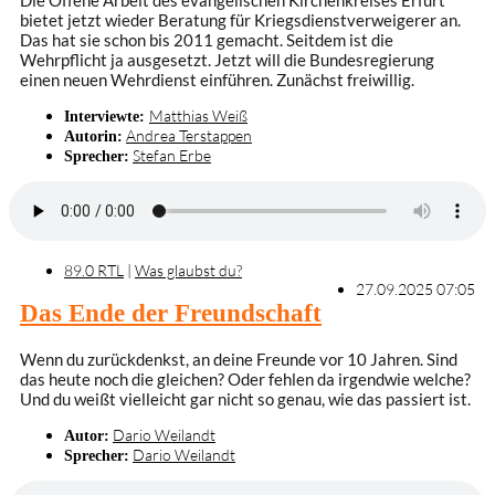
Die Offene Arbeit des evangelischen Kirchenkreises Erfurt
bietet jetzt wieder Beratung für Kriegsdienstverweigerer an.
Das hat sie schon bis 2011 gemacht. Seitdem ist die
Wehrpflicht ja ausgesetzt. Jetzt will die Bundesregierung
einen neuen Wehrdienst einführen. Zunächst freiwillig.
Matthias Weiß
Interviewte:
Andrea Terstappen
Autorin:
Stefan Erbe
Sprecher:
89.0 RTL
|
Was glaubst du?
27.09.2025 07:05
Das Ende der Freundschaft
Wenn du zurückdenkst, an deine Freunde vor 10 Jahren. Sind
das heute noch die gleichen? Oder fehlen da irgendwie welche?
Und du weißt vielleicht gar nicht so genau, wie das passiert ist.
Dario Weilandt
Autor:
Dario Weilandt
Sprecher: