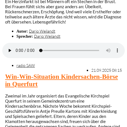
Ein Herzinfarkt ist bei Männern oft ein Stechen in der Brust.
Bei Frauen fühlt sichs aber ganz anders an: Übelkeit,
Rückenschmerzen, Erschöpfung. Und weil viele Ersthelfer oder
teilweise auch ältere Ärzte das nicht wissen, wird die Diagnose
oft übersehen. Lebensgefährlich!
Dario Weilandt
Autor:
Dario Weilandt
Sprecher:
radio SAW
21.09.2025 08:15
Win-Win-Situation Kindersachen-Börse
in Querfurt
Zweimal im Jahr organisiert das Evangelische Kirchspiel
Querfurt in seinem Gemeindezentrum eine
Kindersachenbörse. Nächste Woche bekommt Kirchspiel-
Geschäftsführerin Antje Preuße Kartons mit Kinderkleidung
und Spielsachen geliefert. Eltern, deren Kinder aus den
Klamotten herausgewachsen sind, freuen sich über die
Gelegenheit die getragenen Sachen zu verkaufen. Andere sind