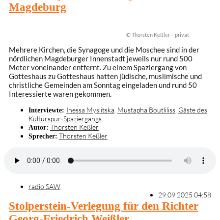
Magdeburg
© Thorsten Keßler – privat
Mehrere Kirchen, die Synagoge und die Moschee sind in der
nördlichen Magdeburger Innenstadt jeweils nur rund 500
Meter voneinander entfernt. Zu einem Spaziergang von
Gotteshaus zu Gotteshaus hatten jüdische, muslimische und
christliche Gemeinden am Sonntag eingeladen und rund 50
Interessierte waren gekommen.
Inessa Myslitska
,
Mustapha Boutliliss
,
Gäste des
Interviewte:
Kulturspur-Spaziergangs
Thorsten Keßler
Autor:
Thorsten Keßler
Sprecher:
radio SAW
29.09.2025 04:58
Stolperstein-Verlegung für den Richter
Georg-Friedrich Weißler