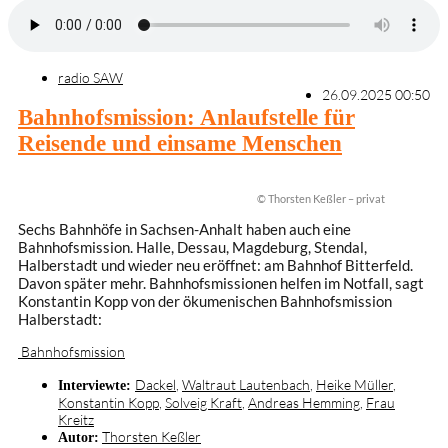
radio SAW
26.09.2025 00:50
Bahnhofsmission: Anlaufstelle für
Reisende und einsame Menschen
© Thorsten Keßler – privat
Sechs Bahnhöfe in Sachsen-Anhalt haben auch eine
Bahnhofsmission. Halle, Dessau, Magdeburg, Stendal,
Halberstadt und wieder neu eröffnet: am Bahnhof Bitterfeld.
Davon später mehr. Bahnhofsmissionen helfen im Notfall, sagt
Konstantin Kopp von der ökumenischen Bahnhofsmission
Halberstadt:
Bahnhofsmission
Dackel
,
Waltraut Lautenbach
,
Heike Müller
,
Interviewte:
Konstantin Kopp
,
Solveig Kraft
,
Andreas Hemming
,
Frau
Kreitz
Thorsten Keßler
Autor: