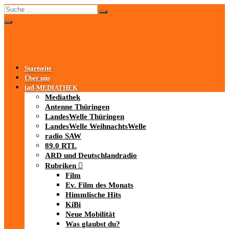
Startseite
Über uns
iad
-MEDIATHEK
Mediathek
Antenne Thüringen
LandesWelle Thüringen
LandesWelle WeihnachtsWelle
radio SAW
89.0 RTL
ARD und Deutschlandradio
Rubriken
Film
Ev. Film des Monats
Himmlische Hits
KiBi
Neue Mobilität
Was glaubst du?