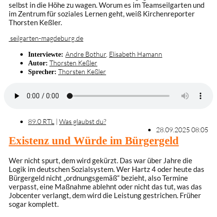
selbst in die Höhe zu wagen. Worum es im Teamseilgarten und
im Zentrum für soziales Lernen geht, weiß Kirchenreporter
Thorsten Keßler.
seilgarten-magdeburg.de
Andre Bothur
,
Elisabeth Hamann
Interviewte:
Thorsten Keßler
Autor:
Thorsten Keßler
Sprecher:
89.0 RTL
|
Was glaubst du?
28.09.2025 08:05
Existenz und Würde im Bürgergeld
Wer nicht spurt, dem wird gekürzt. Das war über Jahre die
Logik im deutschen Sozialsystem. Wer Hartz 4 oder heute das
Bürgergeld nicht „ordnungsgemäß“ bezieht, also Termine
verpasst, eine Maßnahme ablehnt oder nicht das tut, was das
Jobcenter verlangt, dem wird die Leistung gestrichen. Früher
sogar komplett.