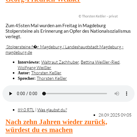
© Thorsten Keßler – privat
Zum 45sten Mal wurden am Freitag in Magdeburg
Stolpersteine als Erinnerung an Opfer des Nationalsozialismus
verlegt.
Stolpersteine f�r Magdeburg / Landeshauptstadt Magdeburg -
magdeburg.de
Waltraut Zachhuber
,
Bettina Weißler-Ried
,
Interviewte:
Wolfgang Weißler
Thorsten Keßler
Autor:
Thorsten Keßler
Sprecher:
89.0 RTL
|
Was glaubst du?
28.09.2025 09:05
Nach zehn Jahren wieder zurück,
würdest du es machen