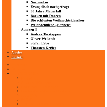
Nur mal so
Evangelisch nachgefragt
30 Jahre Mauerfall
Backen mit Doreen
Die schönsten Weihnachtsklassiker
Weihnachtliche „Elfchen“
Autoren
Andrea Terstappen
Oliver Weilandt
Stefan Erbe
Thorsten Keßler
Anreise
Kontakt
Startseite
Über uns
iad
-MEDIATHEK
Mediathek
Antenne Thüringen
LandesWelle Thüringen
LandesWelle WeihnachtsWelle
radio SAW
89.0 RTL
ARD und Deutschlandradio