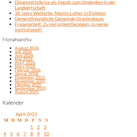
Düngemittelkrise als Impuls zum Umdenken in der
Landwirtschaft
30 Jahre Welterbe: Martin Luther in Eisleben
Demenzfreundliche Gemeinde Oranienbaum
Frauenarbeit: Zu viel projektbezogen, zu wenig
institutionell!
Monatsarchiv
August 2026
Juli 2026
Juni 2026
Mai 2026
April 2026
März 2026
Februar 2026
Januar 2026
Dezember 2025
November 2025
Oktober 2025
September 2025
August 2025
Kalender
April 2022
M
D
M
D
F
S
S
1
2
3
4
5
6
7
8
9
10