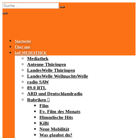
Startseite
Über uns
iad
-MEDIATHEK
Mediathek
Antenne Thüringen
LandesWelle Thüringen
LandesWelle WeihnachtsWelle
radio SAW
89.0 RTL
ARD und Deutschlandradio
Rubriken
Film
Ev. Film des Monats
Himmlische Hits
KiBi
Neue Mobilität
Was glaubst du?