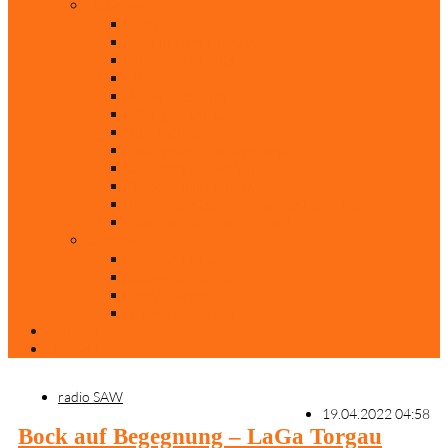
Rubriken
Film
Ev. Film des Monats
Himmlische Hits
KiBi
Neue Mobilität
Was glaubst du?
Nur mal so
Evangelisch nachgefragt
30 Jahre Mauerfall
Backen mit Doreen
Die schönsten Weihnachtsklassiker
Weihnachtliche „Elfchen“
Autoren
Andrea Terstappen
Oliver Weilandt
Stefan Erbe
Thorsten Keßler
Anreise
Kontakt
radio SAW
19.04.2022 04:58
Bock auf Begegnung – LaGa Torgau