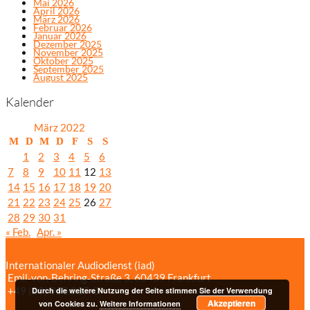
Mai 2026
April 2026
März 2026
Februar 2026
Januar 2026
Dezember 2025
November 2025
Oktober 2025
September 2025
August 2025
Kalender
März 2022
M
D
M
D
F
S
S
1
2
3
4
5
6
7
8
9
10
11
12
13
14
15
16
17
18
19
20
21
22
23
24
25
26
27
28
29
30
31
« Feb.
Apr. »
Internationaler Audiodienst (iad)
Emil‑von‑Behring‑Straße 3, 60439 Frankfurt
+49 (69) 958 037‑0
Bildnachweise
Durch die weitere Nutzung der Seite stimmen Sie der Verwendung
Akzeptieren
Impressum/Datenschutzerklärung
von Cookies zu.
Weitere Informationen