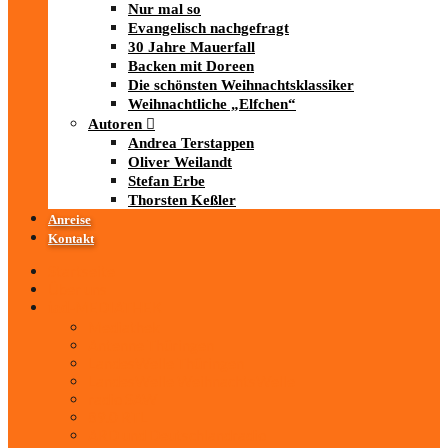
Nur mal so
Evangelisch nachgefragt
30 Jahre Mauerfall
Backen mit Doreen
Die schönsten Weihnachtsklassiker
Weihnachtliche „Elfchen“
Autoren
Andrea Terstappen
Oliver Weilandt
Stefan Erbe
Thorsten Keßler
Anreise
Kontakt
Startseite
Über uns
iad
-MEDIATHEK
Mediathek
Antenne Thüringen
LandesWelle Thüringen
LandesWelle WeihnachtsWelle
radio SAW
89.0 RTL
ARD und Deutschlandradio