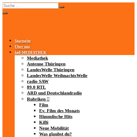
Startseite
Über uns
iad
-MEDIATHEK
Mediathek
Antenne Thüringen
LandesWelle Thüringen
LandesWelle WeihnachtsWelle
radio SAW
89.0 RTL
ARD und Deutschlandradio
Rubriken
Film
Ev. Film des Monats
Himmlische Hits
KiBi
Neue Mobilität
Was glaubst du?