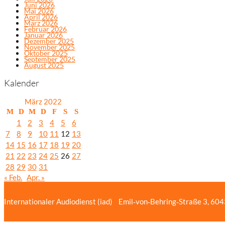
Juni 2026
Mai 2026
April 2026
März 2026
Februar 2026
Januar 2026
Dezember 2025
November 2025
Oktober 2025
September 2025
August 2025
Kalender
März 2022
M
D
M
D
F
S
S
1
2
3
4
5
6
7
8
9
10
11
12
13
14
15
16
17
18
19
20
21
22
23
24
25
26
27
28
29
30
31
« Feb.
Apr. »
Internationaler Audiodienst (iad)
Emil‑von‑Behring‑Straße 3, 60