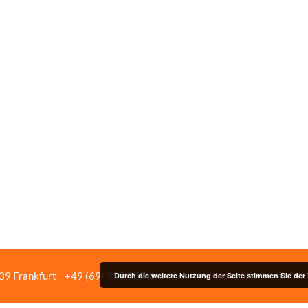
439 Frankfurt
+49 (69) 958 037‑0
Bildnachweise
Impressum/Date
Durch die weitere Nutzung der Seite stimmen Sie de