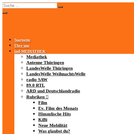
Startseite
Über uns
iad
-MEDIATHEK
Mediathek
Antenne Thüringen
LandesWelle Thüringen
LandesWelle WeihnachtsWelle
radio SAW
89.0 RTL
ARD und Deutschlandradio
Rubriken
Film
Ev. Film des Monats
Himmlische Hits
KiBi
Neue Mobilität
Was glaubst du?