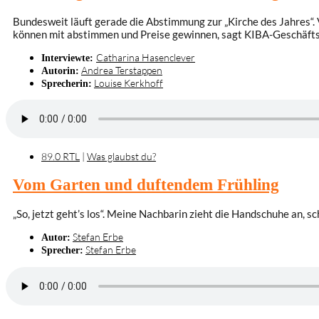
Bundesweit läuft gerade die Abstimmung zur „Kirche des Jahres“. 
können mit abstimmen und Preise gewinnen, sagt KIBA-Geschäfts
Catharina Hasenclever
Interviewte:
Andrea Terstappen
Autorin:
Louise Kerkhoff
Sprecherin:
89.0 RTL
|
Was glaubst du?
Vom Garten und duftendem Frühling
„So, jetzt geht’s los“. Meine Nachbarin zieht die Handschuhe an, 
Stefan Erbe
Autor:
Stefan Erbe
Sprecher: