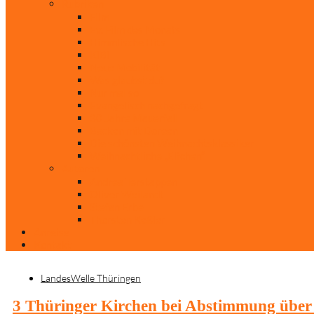
Rubriken
Film
Ev. Film des Monats
Himmlische Hits
KiBi
Neue Mobilität
Was glaubst du?
Nur mal so
Evangelisch nachgefragt
30 Jahre Mauerfall
Backen mit Doreen
Die schönsten Weihnachtsklassiker
Weihnachtliche „Elfchen“
Autoren
Andrea Terstappen
Oliver Weilandt
Stefan Erbe
Thorsten Keßler
Anreise
Kontakt
LandesWelle Thüringen
3 Thüringer Kirchen bei Abstimmung über