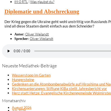
89.0 RTL
|
Was glaubst du?
Diplomatie und Abschreckung
Der Krieg gegen die Ukraine geht wohl unstrittig von Russlands P
sind all diese Staaten damit einfach aus dem Schneider?
Oliver Weilandt
Autor:
Oliver Weilandt
Sprecher:
Neueste Mediathek-Beiträge
Wasserstopp im Garten
Hungersteine
Gedenken an die Atombombenabwürfe auf Hiroshima und Na
Kirchensanierungen: Stiftung KiBa stellt Jahresbericht vor
Herz statt Hetze: Evangelische Kirchengemeinde Wolmirsted
Monatsarchiv
August 2026
Juli 2026