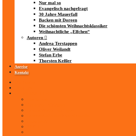
Nur mal so
Evangelisch nachgefragt
30 Jahre Mauerfall
Backen mit Doreen
Die schönsten Weihnachtsklassiker
Weihnachtliche „Elfchen“
Autoren
Andrea Terstappen
Oliver Weilandt
Stefan Erbe
Thorsten Keßler
Anreise
Kontakt
Startseite
Über uns
iad
-MEDIATHEK
Mediathek
Antenne Thüringen
LandesWelle Thüringen
LandesWelle WeihnachtsWelle
radio SAW
89.0 RTL
ARD und Deutschlandradio