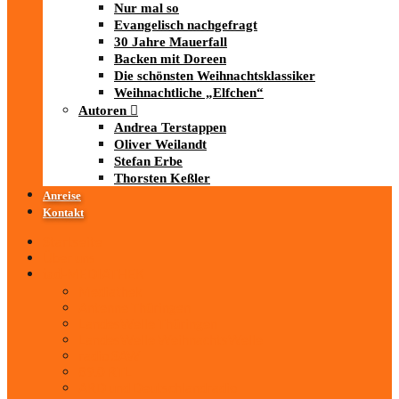
Nur mal so
Evangelisch nachgefragt
30 Jahre Mauerfall
Backen mit Doreen
Die schönsten Weihnachtsklassiker
Weihnachtliche „Elfchen“
Autoren
Andrea Terstappen
Oliver Weilandt
Stefan Erbe
Thorsten Keßler
Anreise
Kontakt
Startseite
Über uns
iad
-MEDIATHEK
Mediathek
Antenne Thüringen
LandesWelle Thüringen
LandesWelle WeihnachtsWelle
radio SAW
89.0 RTL
ARD und Deutschlandradio