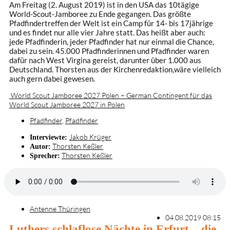
Am Freitag (2. August 2019) ist in den USA das 10tägige
World-Scout-Jamboree zu Ende gegangen. Das größte
Pfadfindertreffen der Welt ist ein Camp für 14- bis 17jährige
und es findet nur alle vier Jahre statt. Das heißt aber auch:
jede Pfadfinderin, jeder Pfadfinder hat nur einmal die Chance,
dabei zu sein. 45.000 Pfadfinderinnen und Pfadfinder waren
dafür nach West Virgina gereist, darunter über 1.000 aus
Deutschland. Thorsten aus der Kirchenredaktion,wäre vielleich
auch gern dabei gewesen.
World Scout Jamboree 2027 Polen – German Contingent für das
World Scout Jamboree 2027 in Polen
Pfadfinder
,
Pfadfinder
Jakob Krüger
Interviewte:
Thorsten Keßler
Autor:
Thorsten Keßler
Sprecher:
Antenne Thüringen
04.08.2019 08:15
Luthers schlaflose Nächte in Erfurt – die