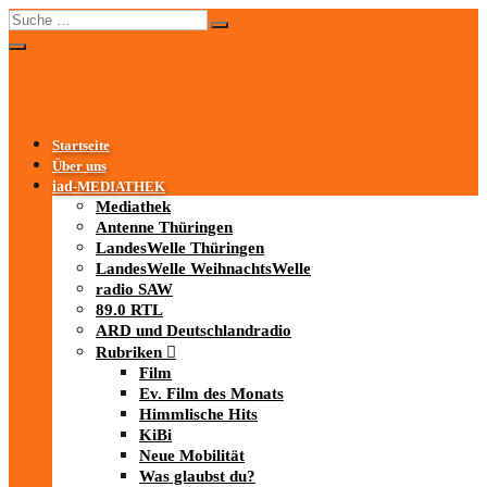
Startseite
Über uns
iad
-MEDIATHEK
Mediathek
Antenne Thüringen
LandesWelle Thüringen
LandesWelle WeihnachtsWelle
radio SAW
89.0 RTL
ARD und Deutschlandradio
Rubriken
Film
Ev. Film des Monats
Himmlische Hits
KiBi
Neue Mobilität
Was glaubst du?