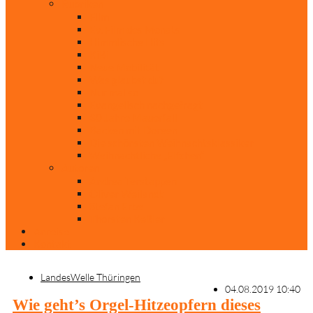
Rubriken
Film
Ev. Film des Monats
Himmlische Hits
KiBi
Neue Mobilität
Was glaubst du?
Nur mal so
Evangelisch nachgefragt
30 Jahre Mauerfall
Backen mit Doreen
Die schönsten Weihnachtsklassiker
Weihnachtliche „Elfchen“
Autoren
Andrea Terstappen
Oliver Weilandt
Stefan Erbe
Thorsten Keßler
Anreise
Kontakt
LandesWelle Thüringen
04.08.2019 10:40
Wie geht’s Orgel-Hitzeopfern dieses