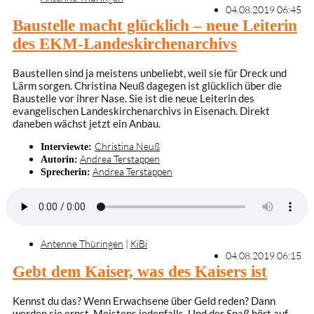
04.08.2019 06:45
Baustelle macht glücklich – neue Leiterin
des EKM-Landeskirchenarchivs
Baustellen sind ja meistens unbeliebt, weil sie für Dreck und
Lärm sorgen. Christina Neuß dagegen ist glücklich über die
Baustelle vor ihrer Nase. Sie ist die neue Leiterin des
evangelischen Landeskirchenarchivs in Eisenach. Direkt
daneben wächst jetzt ein Anbau.
Christina Neuß
Interviewte:
Andrea Terstappen
Autorin:
Andrea Terstappen
Sprecherin:
Antenne Thüringen
|
KiBi
04.08.2019 06:15
Gebt dem Kaiser, was des Kaisers ist
Kennst du das? Wenn Erwachsene über Geld reden? Dann
werden sie ernst. Meistens jedenfalls. Und der Spaß hört auf.