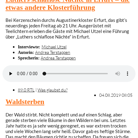
etwas andere Klosterführung
Bei Kerzenschein durchs Augustinerkloster Erfurt, das gibt’s
neuerdings jeden Freitag ab 21 Uhr. Ausgerüstet mit
Teelichtern erleben die Gäste mit Michael Utzel eine Führung
über „Luthers schlaflose Nächte“ in Erfurt.
Michael Utzel
Interviewte:
Andrea Terstappen
Autorin:
Andrea Terstappen
Sprecherin:
89.0 RTL
|
Was glaubst du?
04.08.2019 08:05
Waldsterben
Der Wald stirbt. Nicht komplett und auf einen Schlag, aber
gerade sterben viele Bäume in den Wäldern bei uns. Letztes
Jahr hatte es ja sehr wenig geregnet, es war extrem trocken
und viele Wochen lang sehr heiß. Davor gab es heftige Stürme.
Das macht den Bäumen richtig zu schaffen. Da freuen sich die