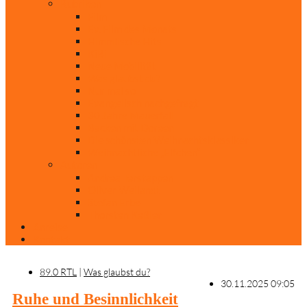
Rubriken
Film
Ev. Film des Monats
Himmlische Hits
KiBi
Neue Mobilität
Was glaubst du?
Nur mal so
Evangelisch nachgefragt
30 Jahre Mauerfall
Backen mit Doreen
Die schönsten Weihnachtsklassiker
Weihnachtliche „Elfchen“
Autoren
Andrea Terstappen
Oliver Weilandt
Stefan Erbe
Thorsten Keßler
Anreise
Kontakt
89.0 RTL
|
Was glaubst du?
30.11.2025 09:05
Ruhe und Besinnlichkeit