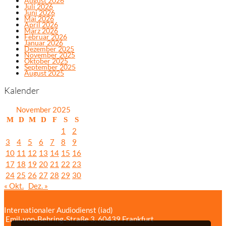
August 2026
Juli 2026
Juni 2026
Mai 2026
April 2026
März 2026
Februar 2026
Januar 2026
Dezember 2025
November 2025
Oktober 2025
September 2025
August 2025
Kalender
November 2025
M
D
M
D
F
S
S
1
2
3
4
5
6
7
8
9
10
11
12
13
14
15
16
17
18
19
20
21
22
23
24
25
26
27
28
29
30
« Okt.
Dez. »
Internationaler Audiodienst (iad)
Emil‑von‑Behring‑Straße 3, 60439 Frankfurt