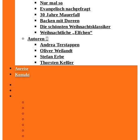
Nur mal so
Evangelisch nachgefragt
30 Jahre Mauerfall
Backen mit Doreen
Die schönsten Weihnachtsklassiker
Weihnachtliche „Elfchen“
Autoren
Andrea Terstappen
Oliver Weilandt
Stefan Erbe
Thorsten Keßler
Anreise
Kontakt
Startseite
Über uns
iad
-MEDIATHEK
Mediathek
Antenne Thüringen
LandesWelle Thüringen
LandesWelle WeihnachtsWelle
radio SAW
89.0 RTL
ARD und Deutschlandradio