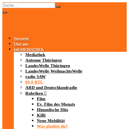
Startseite
Über uns
iad
-MEDIATHEK
Mediathek
Antenne Thüringen
LandesWelle Thüringen
LandesWelle WeihnachtsWelle
radio SAW
89.0 RTL
ARD und Deutschlandradio
Rubriken
Film
Ev. Film des Monats
Himmlische Hits
KiBi
Neue Mobilität
Was glaubst du?