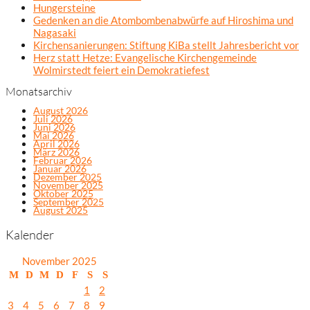
Hungersteine
Gedenken an die Atombombenabwürfe auf Hiroshima und
Nagasaki
Kirchensanierungen: Stiftung KiBa stellt Jahresbericht vor
Herz statt Hetze: Evangelische Kirchengemeinde
Wolmirstedt feiert ein Demokratiefest
Monatsarchiv
August 2026
Juli 2026
Juni 2026
Mai 2026
April 2026
März 2026
Februar 2026
Januar 2026
Dezember 2025
November 2025
Oktober 2025
September 2025
August 2025
Kalender
November 2025
M
D
M
D
F
S
S
1
2
3
4
5
6
7
8
9