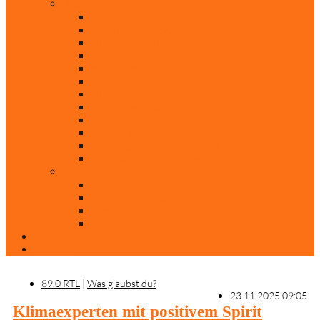
Rubriken
Film
Ev. Film des Monats
Himmlische Hits
KiBi
Neue Mobilität
Was glaubst du?
Nur mal so
Evangelisch nachgefragt
30 Jahre Mauerfall
Backen mit Doreen
Die schönsten Weihnachtsklassiker
Weihnachtliche „Elfchen“
Autoren
Andrea Terstappen
Oliver Weilandt
Stefan Erbe
Thorsten Keßler
Anreise
Kontakt
89.0 RTL
|
Was glaubst du?
23.11.2025 09:05
Klimaexperten mit positivem Spirit