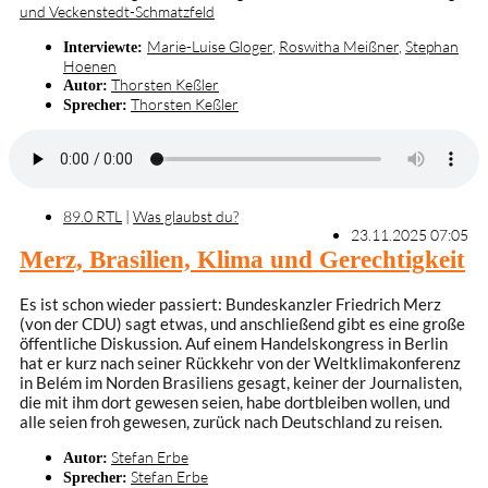
und Veckenstedt-Schmatzfeld
Marie-Luise Gloger
,
Roswitha Meißner
,
Stephan
Interviewte:
Hoenen
Thorsten Keßler
Autor:
Thorsten Keßler
Sprecher:
89.0 RTL
|
Was glaubst du?
23.11.2025 07:05
Merz, Brasilien, Klima und Gerechtigkeit
Es ist schon wieder passiert: Bundeskanzler Friedrich Merz
(von der CDU) sagt etwas, und anschließend gibt es eine große
öffentliche Diskussion. Auf einem Handelskongress in Berlin
hat er kurz nach seiner Rückkehr von der Weltklimakonferenz
in Belém im Norden Brasiliens gesagt, keiner der Journalisten,
die mit ihm dort gewesen seien, habe dortbleiben wollen, und
alle seien froh gewesen, zurück nach Deutschland zu reisen.
Stefan Erbe
Autor:
Stefan Erbe
Sprecher: