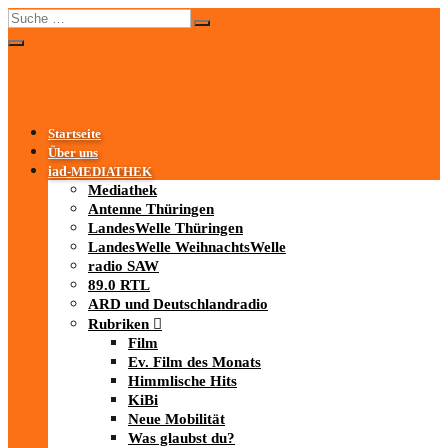
Startseite
Über uns
iad
-MEDIATHEK
Mediathek
Antenne Thüringen
LandesWelle Thüringen
LandesWelle WeihnachtsWelle
radio SAW
89.0 RTL
ARD und Deutschlandradio
Rubriken
Film
Ev. Film des Monats
Himmlische Hits
KiBi
Neue Mobilität
Was glaubst du?