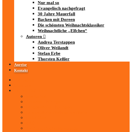
Nur mal so
Evangelisch nachgefragt
30 Jahre Mauerfall
Backen mit Doreen
Die schönsten Weihnachtsklassiker
Weihnachtliche „Elfchen“
Autoren
Andrea Terstappen
Oliver Weilandt
Stefan Erbe
Thorsten Keßler
Anreise
Kontakt
Startseite
Über uns
iad
-MEDIATHEK
Mediathek
Antenne Thüringen
LandesWelle Thüringen
LandesWelle WeihnachtsWelle
radio SAW
89.0 RTL
ARD und Deutschlandradio