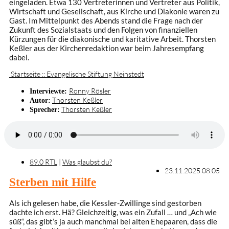
eingeladen. Etwa 130 Vertreterinnen und Vertreter aus Politik,
Wirtschaft und Gesellschaft, aus Kirche und Diakonie waren zu
Gast. Im Mittelpunkt des Abends stand die Frage nach der
Zukunft des Sozialstaats und den Folgen von finanziellen
Kürzungen für die diakonische und karitative Arbeit. Thorsten
Keßler aus der Kirchenredaktion war beim Jahresempfang
dabei.
Startseite :: Evangelische Stiftung Neinstedt
Ronny Rösler
Interviewte:
Thorsten Keßler
Autor:
Thorsten Keßler
Sprecher:
89.0 RTL
|
Was glaubst du?
23.11.2025 08:05
Sterben mit Hilfe
Als ich gelesen habe, die Kessler-Zwillinge sind gestorben
dachte ich erst. Hä? Gleichzeitig, was ein Zufall … und „Ach wie
süß“, das gibt’s ja auch manchmal bei alten Ehepaaren, dass die