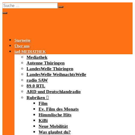
Startseite
Über uns
iad
-MEDIATHEK
Mediathek
Antenne Thüringen
LandesWelle Thüringen
LandesWelle WeihnachtsWelle
radio SAW
89.0 RTL
ARD und Deutschlandradio
Rubriken
Film
Ev. Film des Monats
Himmlische Hits
KiBi
Neue Mobilität
Was glaubst du?