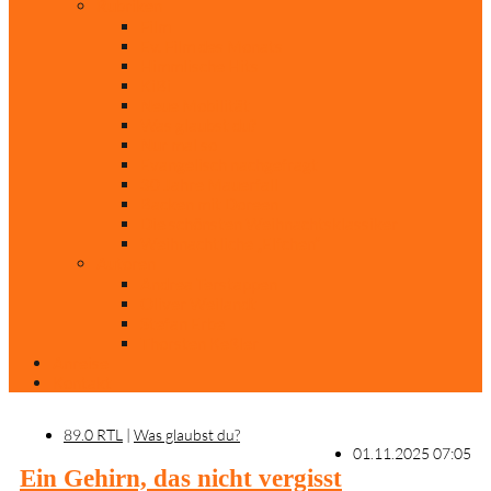
Rubriken
Film
Ev. Film des Monats
Himmlische Hits
KiBi
Neue Mobilität
Was glaubst du?
Nur mal so
Evangelisch nachgefragt
30 Jahre Mauerfall
Backen mit Doreen
Die schönsten Weihnachtsklassiker
Weihnachtliche „Elfchen“
Autoren
Andrea Terstappen
Oliver Weilandt
Stefan Erbe
Thorsten Keßler
Anreise
Kontakt
89.0 RTL
|
Was glaubst du?
01.11.2025 07:05
Ein Gehirn, das nicht vergisst