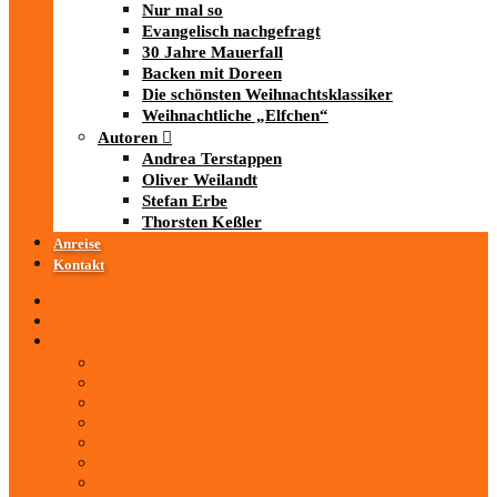
Nur mal so
Evangelisch nachgefragt
30 Jahre Mauerfall
Backen mit Doreen
Die schönsten Weihnachtsklassiker
Weihnachtliche „Elfchen“
Autoren
Andrea Terstappen
Oliver Weilandt
Stefan Erbe
Thorsten Keßler
Anreise
Kontakt
Startseite
Über uns
iad
-MEDIATHEK
Mediathek
Antenne Thüringen
LandesWelle Thüringen
LandesWelle WeihnachtsWelle
radio SAW
89.0 RTL
ARD und Deutschlandradio