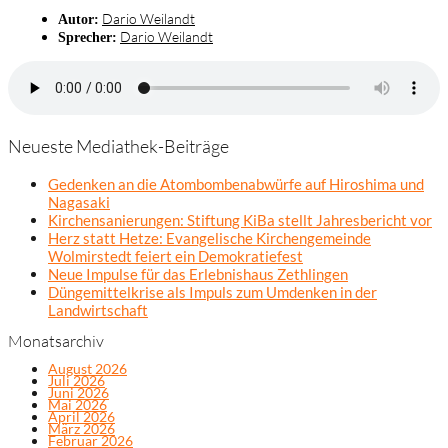
Dario Weilandt
Autor:
Dario Weilandt
Sprecher:
Neueste Mediathek-Beiträge
Gedenken an die Atombombenabwürfe auf Hiroshima und
Nagasaki
Kirchensanierungen: Stiftung KiBa stellt Jahresbericht vor
Herz statt Hetze: Evangelische Kirchengemeinde
Wolmirstedt feiert ein Demokratiefest
Neue Impulse für das Erlebnishaus Zethlingen
Düngemittelkrise als Impuls zum Umdenken in der
Landwirtschaft
Monatsarchiv
August 2026
Juli 2026
Juni 2026
Mai 2026
April 2026
März 2026
Februar 2026