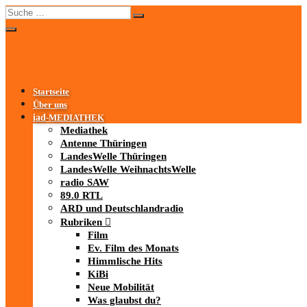
Startseite
Über uns
iad
-MEDIATHEK
Mediathek
Antenne Thüringen
LandesWelle Thüringen
LandesWelle WeihnachtsWelle
radio SAW
89.0 RTL
ARD und Deutschlandradio
Rubriken
Film
Ev. Film des Monats
Himmlische Hits
KiBi
Neue Mobilität
Was glaubst du?