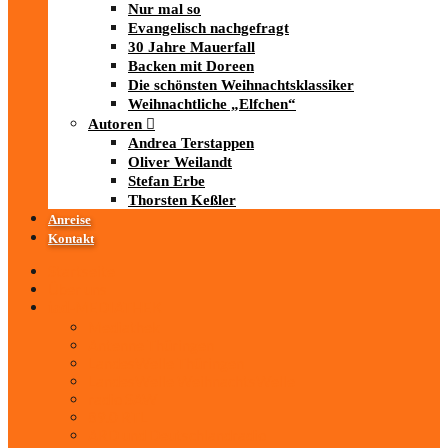
Nur mal so
Evangelisch nachgefragt
30 Jahre Mauerfall
Backen mit Doreen
Die schönsten Weihnachtsklassiker
Weihnachtliche „Elfchen“
Autoren
Andrea Terstappen
Oliver Weilandt
Stefan Erbe
Thorsten Keßler
Anreise
Kontakt
Startseite
Über uns
iad
-MEDIATHEK
Mediathek
Antenne Thüringen
LandesWelle Thüringen
LandesWelle WeihnachtsWelle
radio SAW
89.0 RTL
ARD und Deutschlandradio