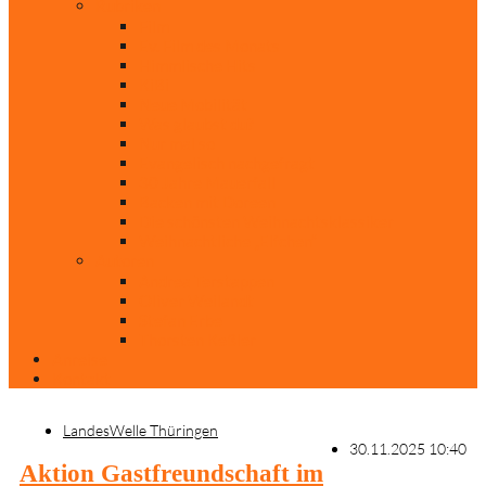
Rubriken
Film
Ev. Film des Monats
Himmlische Hits
KiBi
Neue Mobilität
Was glaubst du?
Nur mal so
Evangelisch nachgefragt
30 Jahre Mauerfall
Backen mit Doreen
Die schönsten Weihnachtsklassiker
Weihnachtliche „Elfchen“
Autoren
Andrea Terstappen
Oliver Weilandt
Stefan Erbe
Thorsten Keßler
Anreise
Kontakt
LandesWelle Thüringen
30.11.2025 10:40
Aktion Gastfreundschaft im