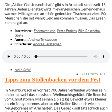
Die „Aktion Gastfreundschaft“ gibt’s in Arnstadt schon seit 15
Jahren. Jeden Dienstag wird im evangelischen Gemeindehaus
warmes Mittagessen an schön gedeckten Tischen serviert. Für
Menschen, die mit wenig Geld auskommen müssen. Das Essen
kommt gut an.
Ehrenamtliche
,
Petra Enders
,
Elke Rosenthal
,
Interviewte:
Gäste
Andrea Terstappen
Autorin:
Andrea Terstappen
Sprecherin:
radio SAW
30.11.2025 07:15
Tipps zum Stollenbacken vor dem Fest
In Naumburg soll er vor fast 700 Jahren erfunden worden sein
und er ist wohl das klassische Weihnachtsgebäck. Die Rede ist
vom Christstollen. Mit seinen 1 bis 2 kg Gewicht etwas kleiner
als ein Neugeborenes, aber so ein Stollen lässt sich wie ein
Neugeborenes im Arm halten. Das Gebäck soll tatsächlich auch