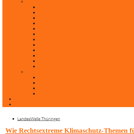
Rubriken
Film
Ev. Film des Monats
Himmlische Hits
KiBi
Neue Mobilität
Was glaubst du?
Nur mal so
Evangelisch nachgefragt
30 Jahre Mauerfall
Backen mit Doreen
Die schönsten Weihnachtsklassiker
Weihnachtliche „Elfchen“
Autoren
Andrea Terstappen
Oliver Weilandt
Stefan Erbe
Thorsten Keßler
Anreise
Kontakt
LandesWelle Thüringen
Wie Rechtsextreme Klimaschutz-Themen für