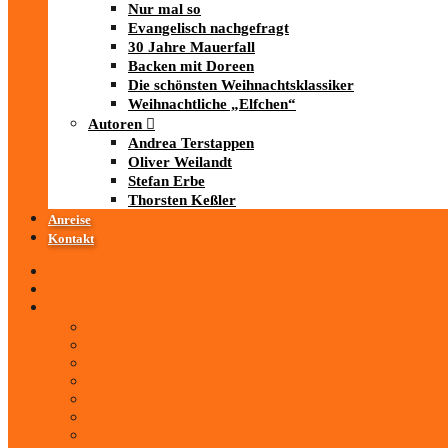
Nur mal so
Evangelisch nachgefragt
30 Jahre Mauerfall
Backen mit Doreen
Die schönsten Weihnachtsklassiker
Weihnachtliche „Elfchen“
Autoren
Andrea Terstappen
Oliver Weilandt
Stefan Erbe
Thorsten Keßler
Anreise
Kontakt
Startseite
Über uns
iad
-MEDIATHEK
Mediathek
Antenne Thüringen
LandesWelle Thüringen
LandesWelle WeihnachtsWelle
radio SAW
89.0 RTL
ARD und Deutschlandradio