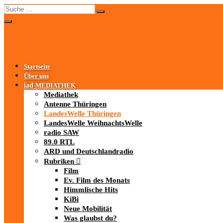
Startseite
Über uns
iad
-MEDIATHEK
Mediathek
Antenne Thüringen
LandesWelle Thüringen
LandesWelle WeihnachtsWelle
radio SAW
89.0 RTL
ARD und Deutschlandradio
Rubriken
Film
Ev. Film des Monats
Himmlische Hits
KiBi
Neue Mobilität
Was glaubst du?