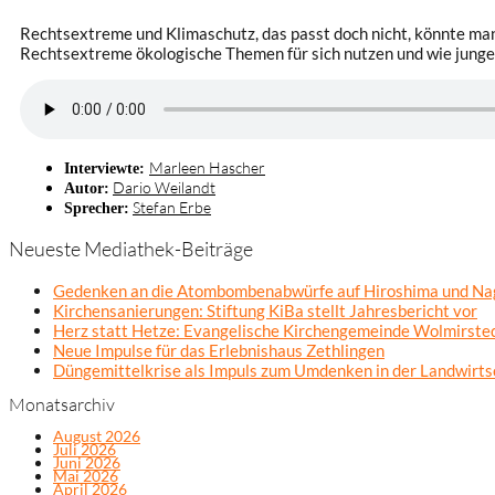
Rechtsextreme und Klimaschutz, das passt doch nicht, könnte ma
Rechtsextreme ökologische Themen für sich nutzen und wie junge
Marleen Hascher
Interviewte:
Dario Weilandt
Autor:
Stefan Erbe
Sprecher:
Neueste Mediathek-Beiträge
Gedenken an die Atombombenabwürfe auf Hiroshima und Na
Kirchensanierungen: Stiftung KiBa stellt Jahresbericht vor
Herz statt Hetze: Evangelische Kirchengemeinde Wolmirsted
Neue Impulse für das Erlebnishaus Zethlingen
Düngemittelkrise als Impuls zum Umdenken in der Landwirts
Monatsarchiv
August 2026
Juli 2026
Juni 2026
Mai 2026
April 2026