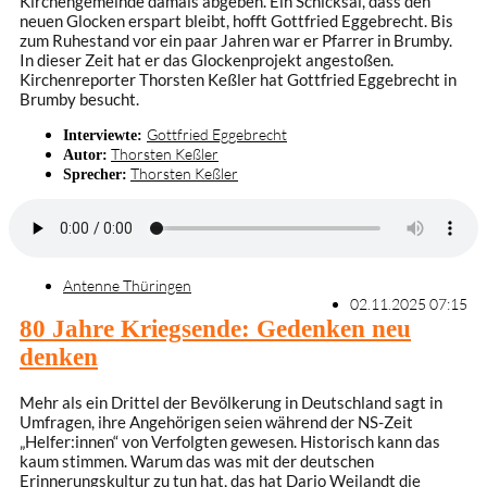
Kirchengemeinde damals abgeben. Ein Schicksal, dass den
neuen Glocken erspart bleibt, hofft Gottfried Eggebrecht. Bis
zum Ruhestand vor ein paar Jahren war er Pfarrer in Brumby.
In dieser Zeit hat er das Glockenprojekt angestoßen.
Kirchenreporter Thorsten Keßler hat Gottfried Eggebrecht in
Brumby besucht.
Gottfried Eggebrecht
Interviewte:
Thorsten Keßler
Autor:
Thorsten Keßler
Sprecher:
Antenne Thüringen
02.11.2025 07:15
80 Jahre Kriegsende: Gedenken neu
denken
Mehr als ein Drittel der Bevölkerung in Deutschland sagt in
Umfragen, ihre Angehörigen seien während der NS-Zeit
„Helfer:innen“ von Verfolgten gewesen. Historisch kann das
kaum stimmen. Warum das was mit der deutschen
Erinnerungskultur zu tun hat, das hat Dario Weilandt die