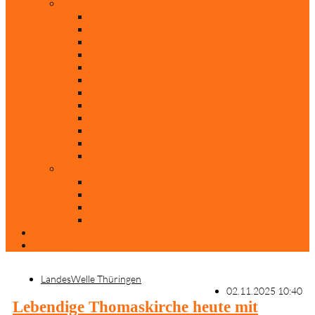
Rubriken
Film
Ev. Film des Monats
Himmlische Hits
KiBi
Neue Mobilität
Was glaubst du?
Nur mal so
Evangelisch nachgefragt
30 Jahre Mauerfall
Backen mit Doreen
Die schönsten Weihnachtsklassiker
Weihnachtliche „Elfchen“
Autoren
Andrea Terstappen
Oliver Weilandt
Stefan Erbe
Thorsten Keßler
Anreise
Kontakt
LandesWelle Thüringen
02.11.2025 10:40
Lebendige Thomaskirche heute mit