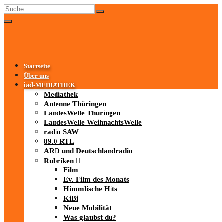
Startseite
Über uns
iad
-MEDIATHEK
Mediathek
Antenne Thüringen
LandesWelle Thüringen
LandesWelle WeihnachtsWelle
radio SAW
89.0 RTL
ARD und Deutschlandradio
Rubriken
Film
Ev. Film des Monats
Himmlische Hits
KiBi
Neue Mobilität
Was glaubst du?