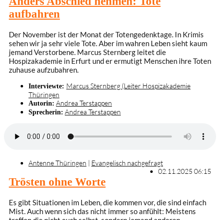
Anders Abschied nehmen: Tote
aufbahren
Der November ist der Monat der Totengedenktage. In Krimis
sehen wir ja sehr viele Tote. Aber im wahren Leben sieht kaum
jemand Verstorbene. Marcus Sternberg leitet die
Hospizakademie in Erfurt und er ermutigt Menschen ihre Toten
zuhause aufzubahren.
Marcus Sternberg (Leiter Hospizakademie
Interviewte:
Thüringen
Andrea Terstappen
Autorin:
Andrea Terstappen
Sprecherin:
Antenne Thüringen
|
Evangelisch nachgefragt
02.11.2025 06:15
Trösten ohne Worte
Es gibt Situationen im Leben, die kommen vor, die sind einfach
Mist. Auch wenn sich das nicht immer so anfühlt: Meistens
treffen die nicht euch selbst, sondern jemand anderen.