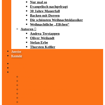
Nur mal so
Evangelisch nachgefragt
30 Jahre Mauerfall
Backen mit Doreen
Die schönsten Weihnachtsklassiker
Weihnachtliche „Elfchen“
Autoren
Andrea Terstappen
Oliver Weilandt
Stefan Erbe
Thorsten Keßler
Anreise
Kontakt
Startseite
Über uns
iad
-MEDIATHEK
Mediathek
Antenne Thüringen
LandesWelle Thüringen
LandesWelle WeihnachtsWelle
radio SAW
89.0 RTL
ARD und Deutschlandradio