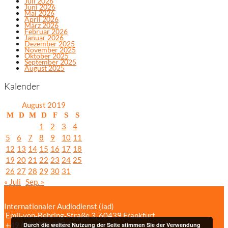
Juli 2026
Juni 2026
Mai 2026
April 2026
März 2026
Februar 2026
Januar 2026
Dezember 2025
November 2025
Oktober 2025
September 2025
August 2025
Kalender
August 2019
M
D
M
D
F
S
S
1
2
3
4
5
6
7
8
9
10
11
12
13
14
15
16
17
18
19
20
21
22
23
24
25
26
27
28
29
30
31
« Juli
Sep. »
Internationaler Audiodienst (iad)
Emil‑von‑Behring‑Straße 3, 60439 Frankfurt
+49 (69) 958 037‑0
Bildnachweise
Durch die weitere Nutzung der Seite stimmen Sie der Verwendung