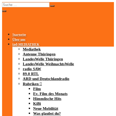
Startseite
Über uns
iad
-MEDIATHEK
Mediathek
Antenne Thüringen
LandesWelle Thüringen
LandesWelle WeihnachtsWelle
radio SAW
89.0 RTL
ARD und Deutschlandradio
Rubriken
Film
Ev. Film des Monats
Himmlische Hits
KiBi
Neue Mobilität
Was glaubst du?