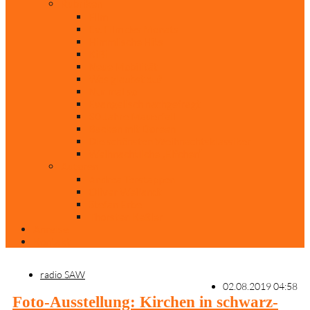
Rubriken
Film
Ev. Film des Monats
Himmlische Hits
KiBi
Neue Mobilität
Was glaubst du?
Nur mal so
Evangelisch nachgefragt
30 Jahre Mauerfall
Backen mit Doreen
Die schönsten Weihnachtsklassiker
Weihnachtliche „Elfchen“
Autoren
Andrea Terstappen
Oliver Weilandt
Stefan Erbe
Thorsten Keßler
Anreise
Kontakt
radio SAW
02.08.2019 04:58
Foto-Ausstellung: Kirchen in schwarz-