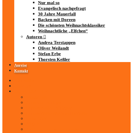
Nur mal so
Evangelisch nachgefragt
30 Jahre Mauerfall
Backen mit Doreen
Die schönsten Weihnachtsklassiker
Weihnachtliche „Elfchen“
Autoren
Andrea Terstappen
Oliver Weilandt
Stefan Erbe
Thorsten Keßler
Anreise
Kontakt
Startseite
Über uns
iad
-MEDIATHEK
Mediathek
Antenne Thüringen
LandesWelle Thüringen
LandesWelle WeihnachtsWelle
radio SAW
89.0 RTL
ARD und Deutschlandradio