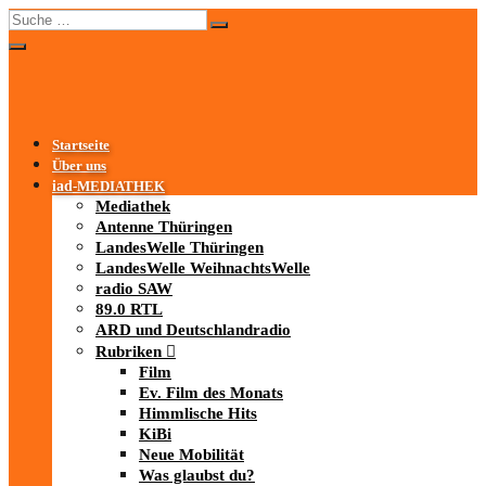
Startseite
Über uns
iad
-MEDIATHEK
Mediathek
Antenne Thüringen
LandesWelle Thüringen
LandesWelle WeihnachtsWelle
radio SAW
89.0 RTL
ARD und Deutschlandradio
Rubriken
Film
Ev. Film des Monats
Himmlische Hits
KiBi
Neue Mobilität
Was glaubst du?