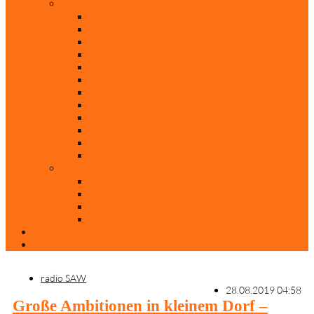
Rubriken
Film
Ev. Film des Monats
Himmlische Hits
KiBi
Neue Mobilität
Was glaubst du?
Nur mal so
Evangelisch nachgefragt
30 Jahre Mauerfall
Backen mit Doreen
Die schönsten Weihnachtsklassiker
Weihnachtliche „Elfchen“
Autoren
Andrea Terstappen
Oliver Weilandt
Stefan Erbe
Thorsten Keßler
Anreise
Kontakt
radio SAW
28.08.2019 04:58
Große Ambitionen in kleinem Dorf –