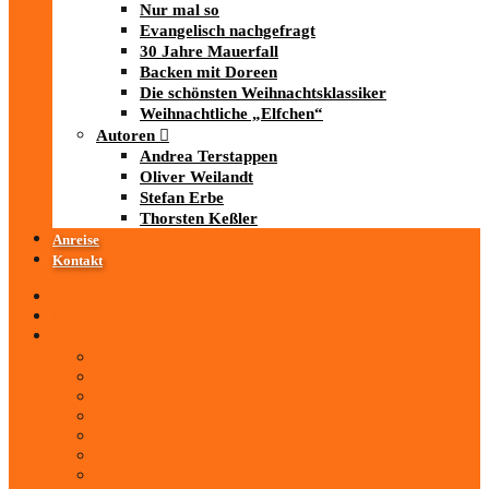
Nur mal so
Evangelisch nachgefragt
30 Jahre Mauerfall
Backen mit Doreen
Die schönsten Weihnachtsklassiker
Weihnachtliche „Elfchen“
Autoren
Andrea Terstappen
Oliver Weilandt
Stefan Erbe
Thorsten Keßler
Anreise
Kontakt
Startseite
Über uns
iad
-MEDIATHEK
Mediathek
Antenne Thüringen
LandesWelle Thüringen
LandesWelle WeihnachtsWelle
radio SAW
89.0 RTL
ARD und Deutschlandradio