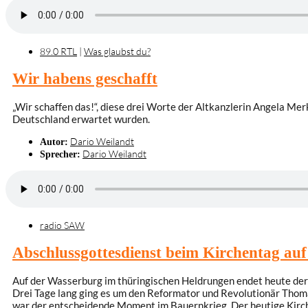
89.0 RTL
|
Was glaubst du?
Wir habens geschafft
„Wir schaffen das!“, diese drei Worte der Altkanzlerin Angela Mer
Deutschland erwartet wurden.
Dario Weilandt
Autor:
Dario Weilandt
Sprecher:
radio SAW
Abschlussgottesdienst beim Kirchentag au
Auf der Wasserburg im thüringischen Heldrungen endet heute der 
Drei Tage lang ging es um den Reformator und Revolutionär Thoma
war der entscheidende Moment im Bauernkrieg. Der heutige Kirch