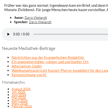
Früher war das ganz normal: Irgendwann kam ein Brief, und dann 
Monate Zivildienst. Für junge Menschen heute kaum vorstellbar. A
Dario Weilandt
Autor:
Dario Weilandt
Sprecher:
Neueste Mediathek-Beiträge
Nachrichten aus der Evangelischen Redaktion
Ein angenehm kühler, ruhiger und spiritueller Ort
Alternativer Gipfel
Wahlkampfstand statt Kanzel: Pfarrer kandidiert für den La
Kennzeichnung von KI
Monatsarchiv
August 2026
Juli 2026
Juni 2026
Mai 2026
April 2026
März 2026
Februar 2026