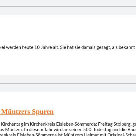
kel werden heute 10 Jahre alt. Sie hat sie damals gesagt, als bekannt
f Müntzers Spuren
Kirchentag im Kirchenkreis Eisleben-Sömmerda: Freitag Stolberg, ge
s Müntzer. In diesem Jahr wird an seinen 500. Todestag und die Bau
enkreis Eisleben-Sömmerda ist Müntzers Heimat mit Original-Schaup