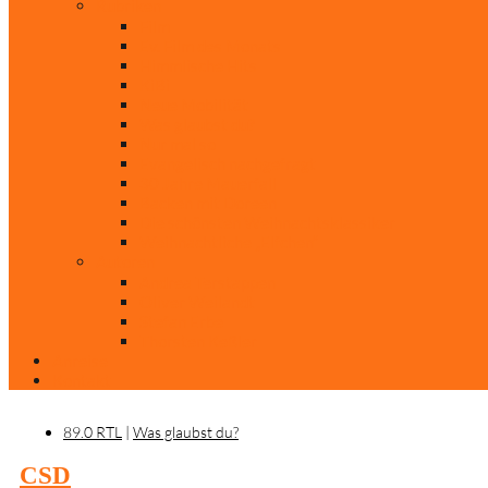
Rubriken
Film
Ev. Film des Monats
Himmlische Hits
KiBi
Neue Mobilität
Was glaubst du?
Nur mal so
Evangelisch nachgefragt
30 Jahre Mauerfall
Backen mit Doreen
Die schönsten Weihnachtsklassiker
Weihnachtliche „Elfchen“
Autoren
Andrea Terstappen
Oliver Weilandt
Stefan Erbe
Thorsten Keßler
Anreise
Kontakt
89.0 RTL
|
Was glaubst du?
CSD