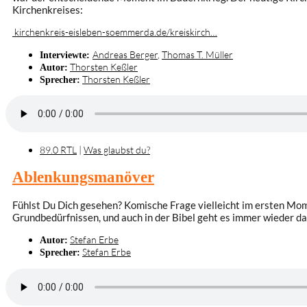
Kirchenkreises:
kirchenkreis-eisleben-soemmerda.de/kreiskirch…
Andreas Berger
,
Thomas T. Müller
Interviewte:
Thorsten Keßler
Autor:
Thorsten Keßler
Sprecher:
89.0 RTL
|
Was glaubst du?
Ablenkungsmanöver
Fühlst Du Dich gesehen? Komische Frage vielleicht im ersten M
Grundbedürfnissen, und auch in der Bibel geht es immer wieder dar
Stefan Erbe
Autor:
Stefan Erbe
Sprecher: