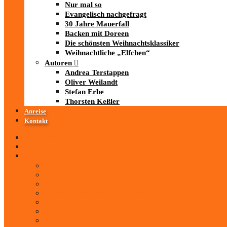
Nur mal so
Evangelisch nachgefragt
30 Jahre Mauerfall
Backen mit Doreen
Die schönsten Weihnachtsklassiker
Weihnachtliche „Elfchen“
Autoren
Andrea Terstappen
Oliver Weilandt
Stefan Erbe
Thorsten Keßler
Anreise
Kontakt
Startseite
Über uns
iad
-MEDIATHEK
Mediathek
Antenne Thüringen
LandesWelle Thüringen
LandesWelle WeihnachtsWelle
radio SAW
89.0 RTL
ARD und Deutschlandradio