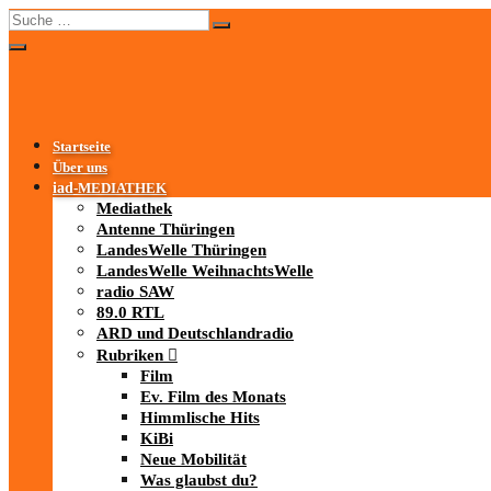
Startseite
Über uns
iad
-MEDIATHEK
Mediathek
Antenne Thüringen
LandesWelle Thüringen
LandesWelle WeihnachtsWelle
radio SAW
89.0 RTL
ARD und Deutschlandradio
Rubriken
Film
Ev. Film des Monats
Himmlische Hits
KiBi
Neue Mobilität
Was glaubst du?