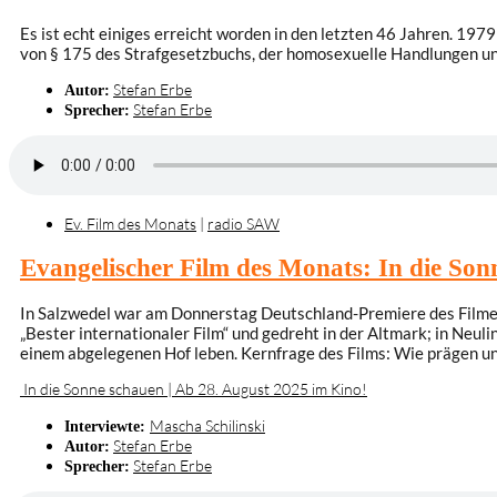
Es ist echt einiges erreicht worden in den letzten 46 Jahren. 19
von § 175 des Strafgesetzbuchs, der homosexuelle Handlungen unt
Stefan Erbe
Autor:
Stefan Erbe
Sprecher:
Ev. Film des Monats
|
radio SAW
Evangelischer Film des Monats: In die Son
In Salzwedel war am Donnerstag Deutschland-Premiere des Filmes „
„Bester internationaler Film“ und gedreht in der Altmark; in Neul
einem abgelegenen Hof leben. Kernfrage des Films: Wie prägen uns
In die Sonne schauen | Ab 28. August 2025 im Kino!
Mascha Schilinski
Interviewte:
Stefan Erbe
Autor:
Stefan Erbe
Sprecher: