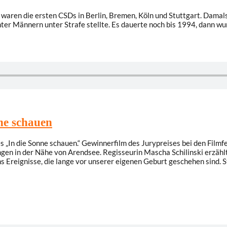
79 waren die ersten CSDs in Berlin, Bremen, Köln und Stuttgart. Dam
er Männern unter Strafe stellte. Es dauerte noch bis 1994, dann wu
ne schauen
In die Sonne schauen.“ Gewinnerfilm des Jurypreises bei den Filmfes
ingen in der Nähe von Arendsee. Regisseurin Mascha Schilinski erzähl
 Ereignisse, die lange vor unserer eigenen Geburt geschehen sind. 