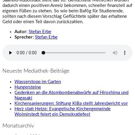
Saalfeld-Rudolstadt sieht das so. Geflüchtete Menschen würden
dadurch einen positiven Anreiz bekommen, schneller finanziell auf
eigenen Füßen zu stehen. So wie beim Bafög für Studierende,
sollten nach diesem Vorschlag Geflüchtete später das erhaltene
Geld oder einen Teil davon zurückzahlen.
Autor:
Stefan Erbe
Sprecher:
Stefan Erbe
Neueste Mediathek-Beiträge
Wasserstopp im Garten
Hungersteine
Gedenken an die Atombombenabwürfe auf Hiroshima und
Nagasaki
Kirchensanierungen: Stiftung KiBa stellt Jahresbericht vor
Herz statt Hetze: Evangelische Kirchengemeinde
Wolmirstedt feiert ein Demokratiefest
Monatsarchiv