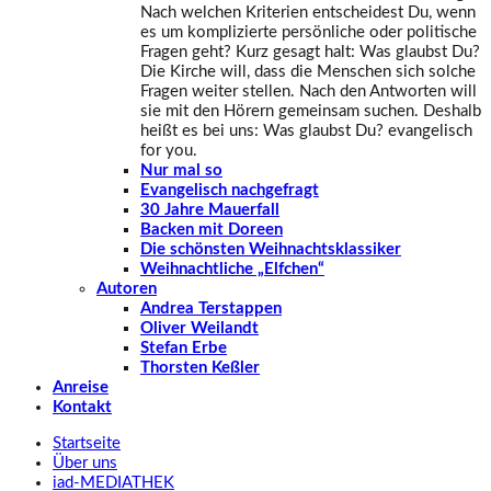
Nach welchen Kriterien entscheidest Du, wenn
es um komplizierte persönliche oder politische
Fragen geht? Kurz gesagt halt: Was glaubst Du?
Die Kirche will, dass die Menschen sich solche
Fragen weiter stellen. Nach den Antworten will
sie mit den Hörern gemeinsam suchen. Deshalb
heißt es bei uns: Was glaubst Du? evangelisch
for you.
Nur mal so
Evangelisch nachgefragt
30 Jahre Mauerfall
Backen mit Doreen
Die schönsten Weihnachtsklassiker
Weihnachtliche „Elfchen“
Autoren
Andrea Terstappen
Oliver Weilandt
Stefan Erbe
Thorsten Keßler
Anreise
Kontakt
Startseite
Über uns
iad
-MEDIATHEK