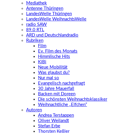
Mediathek
Antenne Thüringen
LandesWelle Thüringen
LandesWelle WeihnachtsWelle
radio SAW
89.0 RTL
ARD und Deutschlandradio
Rubriken
Film
Ev. Film des Monats
Himmlische Hits
KiBi
Neue Mobilität
Was glaubst du?
Nur mal so
Evangelisch nachgefragt
30 Jahre Mauerfall
Backen mit Doreen
Die schönsten Weihnachtsklassiker
Weihnachtliche „Elfchen“
Autoren
Andrea Terstappen
Oliver Weilandt
Stefan Erbe
Thorsten Keßler