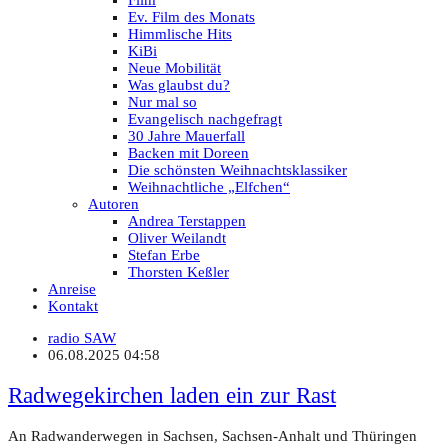
Film
Ev. Film des Monats
Himmlische Hits
KiBi
Neue Mobilität
Was glaubst du?
Nur mal so
Evangelisch nachgefragt
30 Jahre Mauerfall
Backen mit Doreen
Die schönsten Weihnachtsklassiker
Weihnachtliche „Elfchen“
Autoren
Andrea Terstappen
Oliver Weilandt
Stefan Erbe
Thorsten Keßler
Anreise
Kontakt
radio SAW
06.08.2025 04:58
Radwegekirchen laden ein zur Rast
An Radwanderwegen in Sachsen, Sachsen-Anhalt und Thüringen