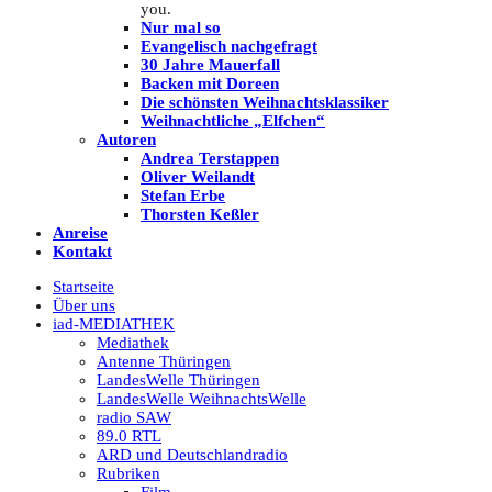
you.
Nur mal so
Evangelisch nachgefragt
30 Jahre Mauerfall
Backen mit Doreen
Die schönsten Weihnachtsklassiker
Weihnachtliche „Elfchen“
Autoren
Andrea Terstappen
Oliver Weilandt
Stefan Erbe
Thorsten Keßler
Anreise
Kontakt
Startseite
Über uns
iad
-MEDIATHEK
Mediathek
Antenne Thüringen
LandesWelle Thüringen
LandesWelle WeihnachtsWelle
radio SAW
89.0 RTL
ARD und Deutschlandradio
Rubriken