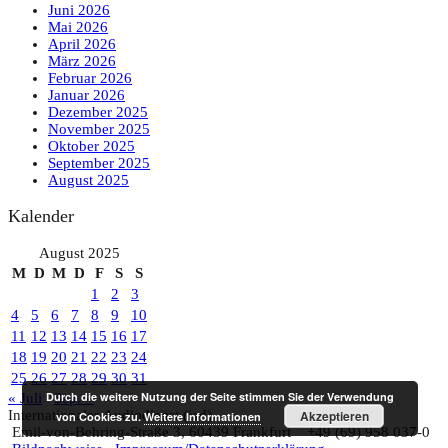
Juni 2026
Mai 2026
April 2026
März 2026
Februar 2026
Januar 2026
Dezember 2025
November 2025
Oktober 2025
September 2025
August 2025
Kalender
August 2025
M
D
M
D
F
S
S
1
2
3
4
5
6
7
8
9
10
11
12
13
14
15
16
17
18
19
20
21
22
23
24
25
26
27
28
29
30
31
Durch die weitere Nutzung der Seite stimmen Sie der Verwendung
« Juli
Sep. »
Internationaler Audiodienst (iad)
Akzeptieren
von Cookies zu.
Weitere Informationen
Emil‑von‑Behring‑Straße 3, 60439 Frankfurt
+49 (69) 958 037‑0