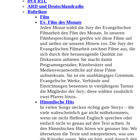
89.0 RTL
ARD und Deutschlandradio
Rubriken
Film
Ev. Film des Monats
Jeden Monat wählt die Jury der Evangelischen
Filmarbeit den Film des Monats. In unseren
Filmbesprechungen greifen wir diese Filme auf
und stellen sie unseren Hörern vor. Die Jury der
Evangelischen Filmarbeit zeichnet Filme aus, die
sich durch ihre herausragende Qualität zur
Diskussion anbieten Sie macht damit
Programmgestalter, Kinobesitzer und
Medienverantwortliche auf diese Filme
aufmerksam. Sie ist ein unabhängiges Gremium.
Evangelische Werke, Verbände und
Einrichtungen benennen in vierjährigem Turnus
die Mitglieder der Jury; diese wählen zusätzlich
zwei Pfarrer hinzu.
Himmlische Hits
In vielen Songs stecken richtig gute Storys – die
viele wahrscheinlich gar nicht mitbekommen,
wenn sie nicht fließend Englisch sprechen oder
einfach nicht so genau auf den Text achten. In
den Himmlischen Hits hören wir genauer hin: Wir
übersetzen die Texte und interpretieren, was uns
die Künstler sagen. Wer sie hört, wird danach den