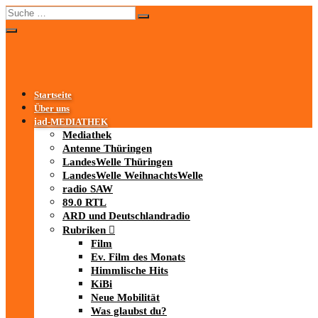
Startseite
Über uns
iad
-MEDIATHEK
Mediathek
Antenne Thüringen
LandesWelle Thüringen
LandesWelle WeihnachtsWelle
radio SAW
89.0 RTL
ARD und Deutschlandradio
Rubriken
Film
Ev. Film des Monats
Himmlische Hits
KiBi
Neue Mobilität
Was glaubst du?