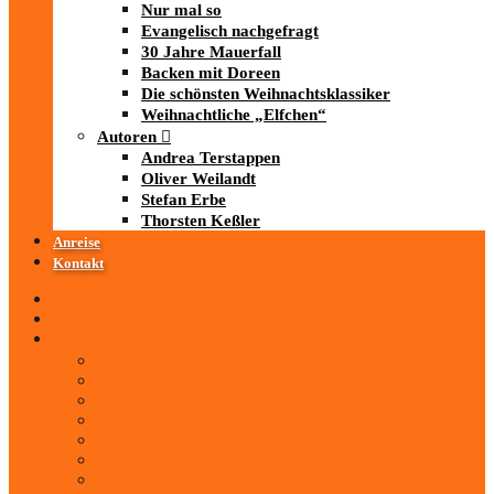
Nur mal so
Evangelisch nachgefragt
30 Jahre Mauerfall
Backen mit Doreen
Die schönsten Weihnachtsklassiker
Weihnachtliche „Elfchen“
Autoren
Andrea Terstappen
Oliver Weilandt
Stefan Erbe
Thorsten Keßler
Anreise
Kontakt
Startseite
Über uns
iad
-MEDIATHEK
Mediathek
Antenne Thüringen
LandesWelle Thüringen
LandesWelle WeihnachtsWelle
radio SAW
89.0 RTL
ARD und Deutschlandradio