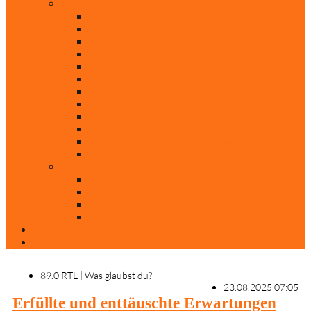
Rubriken
Film
Ev. Film des Monats
Himmlische Hits
KiBi
Neue Mobilität
Was glaubst du?
Nur mal so
Evangelisch nachgefragt
30 Jahre Mauerfall
Backen mit Doreen
Die schönsten Weihnachtsklassiker
Weihnachtliche „Elfchen“
Autoren
Andrea Terstappen
Oliver Weilandt
Stefan Erbe
Thorsten Keßler
Anreise
Kontakt
89.0 RTL
|
Was glaubst du?
23.08.2025 07:05
Erfüllte und enttäuschte Erwartungen