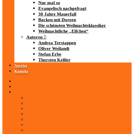
Nur mal so
Evangelisch nachgefragt
30 Jahre Mauerfall
Backen mit Doreen
Die schönsten Weihnachtsklassiker
Weihnachtliche „Elfchen“
Autoren
Andrea Terstappen
Oliver Weilandt
Stefan Erbe
Thorsten Keßler
Anreise
Kontakt
Startseite
Über uns
iad
-MEDIATHEK
Mediathek
Antenne Thüringen
LandesWelle Thüringen
LandesWelle WeihnachtsWelle
radio SAW
89.0 RTL
ARD und Deutschlandradio