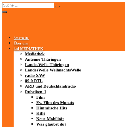
Startseite
Über uns
iad
-MEDIATHEK
Mediathek
Antenne Thüringen
LandesWelle Thüringen
LandesWelle WeihnachtsWelle
radio SAW
89.0 RTL
ARD und Deutschlandradio
Rubriken
Film
Ev. Film des Monats
Himmlische Hits
KiBi
Neue Mobilität
Was glaubst du?