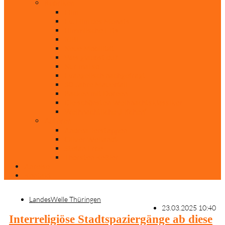
Rubriken
Film
Ev. Film des Monats
Himmlische Hits
KiBi
Neue Mobilität
Was glaubst du?
Nur mal so
Evangelisch nachgefragt
30 Jahre Mauerfall
Backen mit Doreen
Die schönsten Weihnachtsklassiker
Weihnachtliche „Elfchen“
Autoren
Andrea Terstappen
Oliver Weilandt
Stefan Erbe
Thorsten Keßler
Anreise
Kontakt
LandesWelle Thüringen
23.03.2025 10:40
Interreligiöse Stadtspaziergänge ab diese