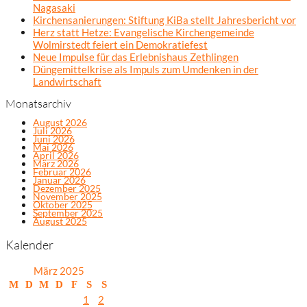
Nagasaki
Kirchensanierungen: Stiftung KiBa stellt Jahresbericht vor
Herz statt Hetze: Evangelische Kirchengemeinde
Wolmirstedt feiert ein Demokratiefest
Neue Impulse für das Erlebnishaus Zethlingen
Düngemittelkrise als Impuls zum Umdenken in der
Landwirtschaft
Monatsarchiv
August 2026
Juli 2026
Juni 2026
Mai 2026
April 2026
März 2026
Februar 2026
Januar 2026
Dezember 2025
November 2025
Oktober 2025
September 2025
August 2025
Kalender
März 2025
M
D
M
D
F
S
S
1
2