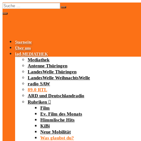
Startseite
Über uns
iad
-MEDIATHEK
Mediathek
Antenne Thüringen
LandesWelle Thüringen
LandesWelle WeihnachtsWelle
radio SAW
89.0 RTL
ARD und Deutschlandradio
Rubriken
Film
Ev. Film des Monats
Himmlische Hits
KiBi
Neue Mobilität
Was glaubst du?