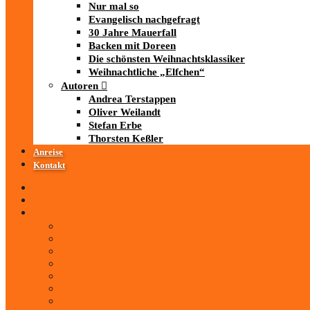
Nur mal so
Evangelisch nachgefragt
30 Jahre Mauerfall
Backen mit Doreen
Die schönsten Weihnachtsklassiker
Weihnachtliche „Elfchen“
Autoren
Andrea Terstappen
Oliver Weilandt
Stefan Erbe
Thorsten Keßler
Anreise
Kontakt
Startseite
Über uns
iad
-MEDIATHEK
Mediathek
Antenne Thüringen
LandesWelle Thüringen
LandesWelle WeihnachtsWelle
radio SAW
89.0 RTL
ARD und Deutschlandradio