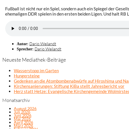
Fußball ist nicht nur ein Spiel, sondern auch ein Spiegel der Gesel
ehemaligen DDR spielen in den ersten beiden Ligen. Und halt RB L
Dario Weilandt
Autor:
Dario Weilandt
Sprecher:
Neueste Mediathek-Beiträge
Wasserstopp im Garten
Hungersteine
Gedenken an die Atombombenabwürfe auf Hiroshima und Na
Kirchensanierungen: Stiftung KiBa stellt Jahresbericht vor
Herz statt Hetze: Evangelische Kirchengemeinde Wolmirsted
Monatsarchiv
August 2026
Juli 2026
Juni 2026
Mai 2026
April 2026
März 2026