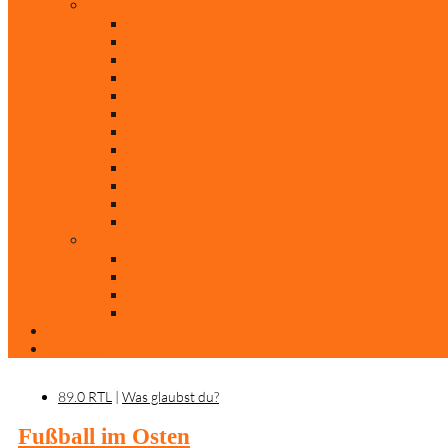
Rubriken
Film
Ev. Film des Monats
Himmlische Hits
KiBi
Neue Mobilität
Was glaubst du?
Nur mal so
Evangelisch nachgefragt
30 Jahre Mauerfall
Backen mit Doreen
Die schönsten Weihnachtsklassiker
Weihnachtliche „Elfchen“
Autoren
Andrea Terstappen
Oliver Weilandt
Stefan Erbe
Thorsten Keßler
Anreise
Kontakt
89.0 RTL
|
Was glaubst du?
Fußball im Osten