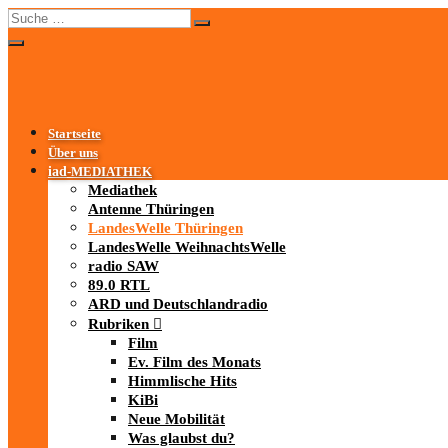
Startseite
Über uns
iad
-MEDIATHEK
Mediathek
Antenne Thüringen
LandesWelle Thüringen
LandesWelle WeihnachtsWelle
radio SAW
89.0 RTL
ARD und Deutschlandradio
Rubriken
Film
Ev. Film des Monats
Himmlische Hits
KiBi
Neue Mobilität
Was glaubst du?