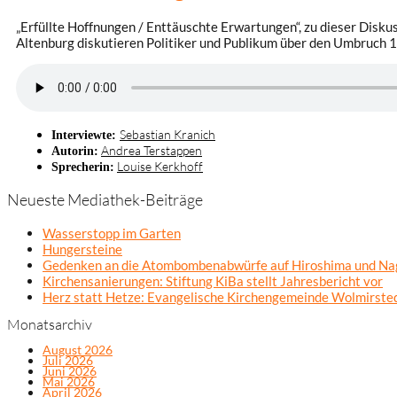
„Erfüllte Hoffnungen / Enttäuschte Erwartungen“, zu dieser Disku
Altenburg diskutieren Politiker und Publikum über den Umbruch 
Sebastian Kranich
Interviewte:
Andrea Terstappen
Autorin:
Louise Kerkhoff
Sprecherin:
Neueste Mediathek-Beiträge
Wasserstopp im Garten
Hungersteine
Gedenken an die Atombombenabwürfe auf Hiroshima und Na
Kirchensanierungen: Stiftung KiBa stellt Jahresbericht vor
Herz statt Hetze: Evangelische Kirchengemeinde Wolmirsted
Monatsarchiv
August 2026
Juli 2026
Juni 2026
Mai 2026
April 2026