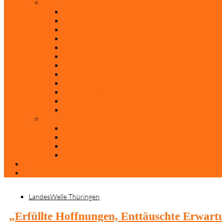
Rubriken
Film
Ev. Film des Monats
Himmlische Hits
KiBi
Neue Mobilität
Was glaubst du?
Nur mal so
Evangelisch nachgefragt
30 Jahre Mauerfall
Backen mit Doreen
Die schönsten Weihnachtsklassiker
Weihnachtliche „Elfchen“
Autoren
Andrea Terstappen
Oliver Weilandt
Stefan Erbe
Thorsten Keßler
Anreise
Kontakt
LandesWelle Thüringen
„Erfüllte Hoffnungen, Enttäuschte Erwartu