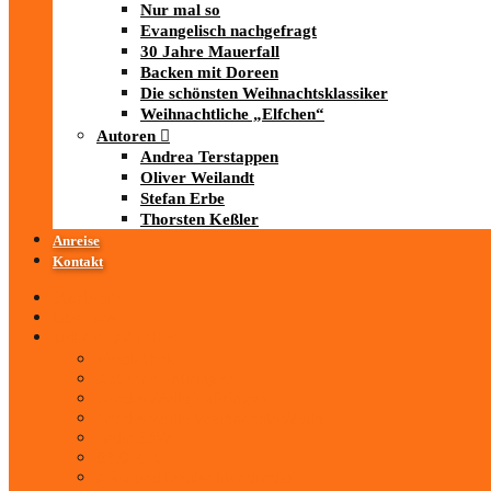
Nur mal so
Evangelisch nachgefragt
30 Jahre Mauerfall
Backen mit Doreen
Die schönsten Weihnachtsklassiker
Weihnachtliche „Elfchen“
Autoren
Andrea Terstappen
Oliver Weilandt
Stefan Erbe
Thorsten Keßler
Anreise
Kontakt
Startseite
Über uns
iad
-MEDIATHEK
Mediathek
Antenne Thüringen
LandesWelle Thüringen
LandesWelle WeihnachtsWelle
radio SAW
89.0 RTL
ARD und Deutschlandradio