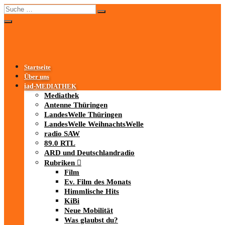
Startseite
Über uns
iad
-MEDIATHEK
Mediathek
Antenne Thüringen
LandesWelle Thüringen
LandesWelle WeihnachtsWelle
radio SAW
89.0 RTL
ARD und Deutschlandradio
Rubriken
Film
Ev. Film des Monats
Himmlische Hits
KiBi
Neue Mobilität
Was glaubst du?