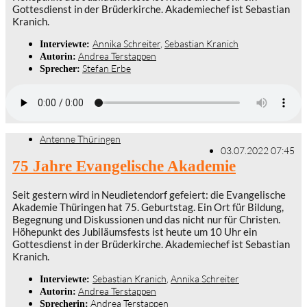
Gottesdienst in der Brüderkirche. Akademiechef ist Sebastian
Kranich.
Annika Schreiter
,
Sebastian Kranich
Interviewte:
Andrea Terstappen
Autorin:
Stefan Erbe
Sprecher:
Antenne Thüringen
03.07.2022 07:45
75 Jahre Evangelische Akademie
Seit gestern wird in Neudietendorf gefeiert: die Evangelische
Akademie Thüringen hat 75. Geburtstag. Ein Ort für Bildung,
Begegnung und Diskussionen und das nicht nur für Christen.
Höhepunkt des Jubiläumsfests ist heute um 10 Uhr ein
Gottesdienst in der Brüderkirche. Akademiechef ist Sebastian
Kranich.
Sebastian Kranich
,
Annika Schreiter
Interviewte:
Andrea Terstappen
Autorin:
Andrea Terstappen
Sprecherin: