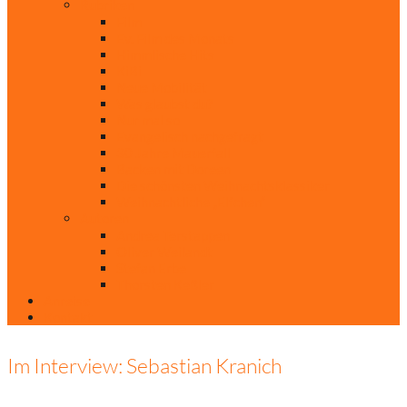
Rubriken
Film
Ev. Film des Monats
Himmlische Hits
KiBi
Neue Mobilität
Was glaubst du?
Nur mal so
Evangelisch nachgefragt
30 Jahre Mauerfall
Backen mit Doreen
Die schönsten Weihnachtsklassiker
Weihnachtliche „Elfchen“
Autoren
Andrea Terstappen
Oliver Weilandt
Stefan Erbe
Thorsten Keßler
Anreise
Kontakt
Im Interview: Sebastian Kranich