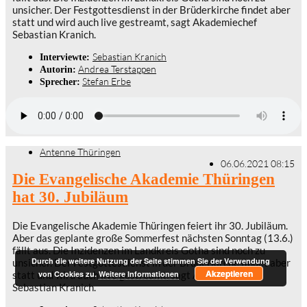
unsicher. Der Festgottesdienst in der Brüderkirche findet aber
statt und wird auch live gestreamt, sagt Akademiechef
Sebastian Kranich.
Sebastian Kranich
Interviewte:
Andrea Terstappen
Autorin:
Stefan Erbe
Sprecher:
Antenne Thüringen
06.06.2021 08:15
Die Evangelische Akademie Thüringen
hat 30. Jubiläum
Die Evangelische Akademie Thüringen feiert ihr 30. Jubiläum.
Aber das geplante große Sommerfest nächsten Sonntag (13.6.)
fällt aus. Die Inzidenzen im Landkreis Gotha sind noch zu
Durch die weitere Nutzung der Seite stimmen Sie der Verwendung
unsicher. Der Festgottesdienst in der Brüderkirche findet aber
Akzeptieren
statt und wird auch live gestreamt, sagt Akademiechef
von Cookies zu.
Weitere Informationen
Sebastian Kranich.