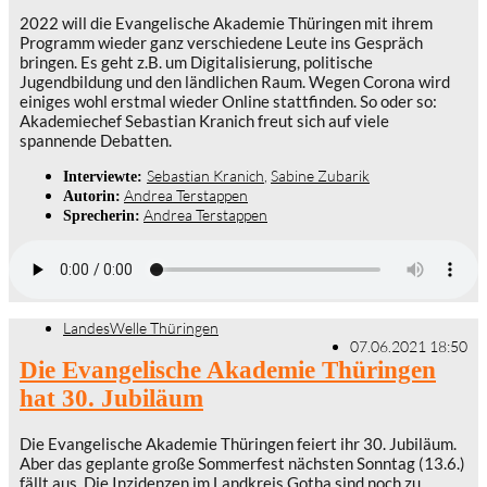
2022 will die Evangelische Akademie Thüringen mit ihrem
Programm wieder ganz verschiedene Leute ins Gespräch
bringen. Es geht z.B. um Digitalisierung, politische
Jugendbildung und den ländlichen Raum. Wegen Corona wird
einiges wohl erstmal wieder Online stattfinden. So oder so:
Akademiechef Sebastian Kranich freut sich auf viele
spannende Debatten.
Sebastian Kranich
,
Sabine Zubarik
Interviewte:
Andrea Terstappen
Autorin:
Andrea Terstappen
Sprecherin:
LandesWelle Thüringen
07.06.2021 18:50
Die Evangelische Akademie Thüringen
hat 30. Jubiläum
Die Evangelische Akademie Thüringen feiert ihr 30. Jubiläum.
Aber das geplante große Sommerfest nächsten Sonntag (13.6.)
fällt aus. Die Inzidenzen im Landkreis Gotha sind noch zu