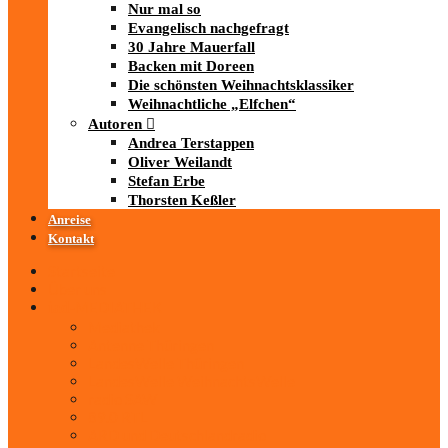
Nur mal so
Evangelisch nachgefragt
30 Jahre Mauerfall
Backen mit Doreen
Die schönsten Weihnachtsklassiker
Weihnachtliche „Elfchen“
Autoren
Andrea Terstappen
Oliver Weilandt
Stefan Erbe
Thorsten Keßler
Anreise
Kontakt
Startseite
Über uns
iad
-MEDIATHEK
Mediathek
Antenne Thüringen
LandesWelle Thüringen
LandesWelle WeihnachtsWelle
radio SAW
89.0 RTL
ARD und Deutschlandradio