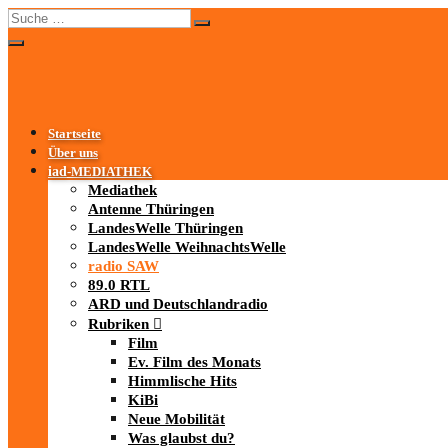
Startseite
Über uns
iad
-MEDIATHEK
Mediathek
Antenne Thüringen
LandesWelle Thüringen
LandesWelle WeihnachtsWelle
radio SAW
89.0 RTL
ARD und Deutschlandradio
Rubriken
Film
Ev. Film des Monats
Himmlische Hits
KiBi
Neue Mobilität
Was glaubst du?