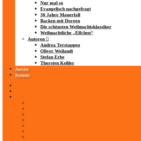
Nur mal so
Evangelisch nachgefragt
30 Jahre Mauerfall
Backen mit Doreen
Die schönsten Weihnachtsklassiker
Weihnachtliche „Elfchen“
Autoren
Andrea Terstappen
Oliver Weilandt
Stefan Erbe
Thorsten Keßler
Anreise
Kontakt
Startseite
Über uns
iad
-MEDIATHEK
Mediathek
Antenne Thüringen
LandesWelle Thüringen
LandesWelle WeihnachtsWelle
radio SAW
89.0 RTL
ARD und Deutschlandradio