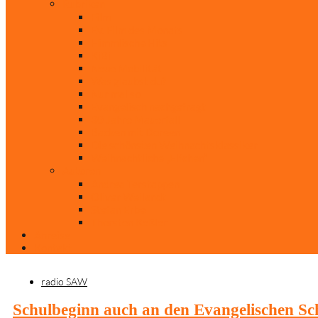
Rubriken
Film
Ev. Film des Monats
Himmlische Hits
KiBi
Neue Mobilität
Was glaubst du?
Nur mal so
Evangelisch nachgefragt
30 Jahre Mauerfall
Backen mit Doreen
Die schönsten Weihnachtsklassiker
Weihnachtliche „Elfchen“
Autoren
Andrea Terstappen
Oliver Weilandt
Stefan Erbe
Thorsten Keßler
Anreise
Kontakt
radio SAW
Schulbeginn auch an den Evangelischen Sc