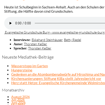
Heute ist Schulbeginn in Sachsen-Anhalt. Auch an den Schulen der
Stiftung, die Hälfte davon sind Grundschulen.
Evangelische Grundschule Burg - www.evangelische-grundschule-burg
Ekkehard Steinhäuser
,
Betty Riedel
Interviewte:
Thorsten Keßler
Autor:
Thorsten Keßler
Sprecher:
Neueste Mediathek-Beiträge
Wasserstopp im Garten
Hungersteine
Gedenken an die Atombombenabwürfe auf Hiroshima und Na
Kirchensanierungen: Stiftung KiBa stellt Jahresbericht vor
Herz statt Hetze: Evangelische Kirchengemeinde Wolmirsted
Monatsarchiv
August 2026
Juli 2026
Juni 2026