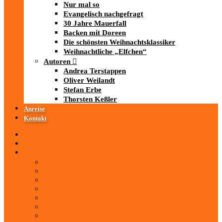
Nur mal so
Evangelisch nachgefragt
30 Jahre Mauerfall
Backen mit Doreen
Die schönsten Weihnachtsklassiker
Weihnachtliche „Elfchen“
Autoren
Andrea Terstappen
Oliver Weilandt
Stefan Erbe
Thorsten Keßler
Anreise
Kontakt
Startseite
Über uns
iad
-MEDIATHEK
Mediathek
Antenne Thüringen
LandesWelle Thüringen
LandesWelle WeihnachtsWelle
radio SAW
89.0 RTL
ARD und Deutschlandradio