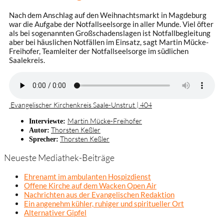
Nach dem Anschlag auf den Weihnachtsmarkt in Magdeburg
war die Aufgabe der Notfallseelsorge in aller Munde. Viel öfter
als bei sogenannten Großschadenslagen ist Notfallbegleitung
aber bei häuslichen Notfällen im Einsatz, sagt Martin Mücke-
Freihofer, Teamleiter der Notfallseelsorge im südlichen
Saalekreis.
Evangelischer Kirchenkreis Saale-Unstrut | 404
Martin Mücke-Freihofer
Interviewte:
Thorsten Keßler
Autor:
Thorsten Keßler
Sprecher:
Neueste Mediathek-Beiträge
Ehrenamt im ambulanten Hospizdienst
Offene Kirche auf dem Wacken Open Air
Nachrichten aus der Evangelischen Redaktion
Ein angenehm kühler, ruhiger und spiritueller Ort
Alternativer Gipfel