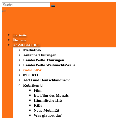
Startseite
Über uns
iad
-MEDIATHEK
Mediathek
Antenne Thüringen
LandesWelle Thüringen
LandesWelle WeihnachtsWelle
radio SAW
89.0 RTL
ARD und Deutschlandradio
Rubriken
Film
Ev. Film des Monats
Himmlische Hits
KiBi
Neue Mobilität
Was glaubst du?