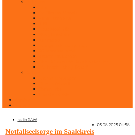
Rubriken
Film
Ev. Film des Monats
Himmlische Hits
KiBi
Neue Mobilität
Was glaubst du?
Nur mal so
Evangelisch nachgefragt
30 Jahre Mauerfall
Backen mit Doreen
Die schönsten Weihnachtsklassiker
Weihnachtliche „Elfchen“
Autoren
Andrea Terstappen
Oliver Weilandt
Stefan Erbe
Thorsten Keßler
Anreise
Kontakt
radio SAW
05.08.2025 04:58
Notfallseelsorge im Saalekreis