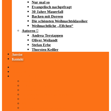
Nur mal so
Evangelisch nachgefragt
30 Jahre Mauerfall
Backen mit Doreen
Die schönsten Weihnachtsklassiker
Weihnachtliche „Elfchen“
Autoren
Andrea Terstappen
Oliver Weilandt
Stefan Erbe
Thorsten Keßler
Anreise
Kontakt
Startseite
Über uns
iad
-MEDIATHEK
Mediathek
Antenne Thüringen
LandesWelle Thüringen
LandesWelle WeihnachtsWelle
radio SAW
89.0 RTL
ARD und Deutschlandradio