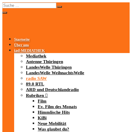
Startseite
Über uns
iad
-MEDIATHEK
Mediathek
Antenne Thüringen
LandesWelle Thüringen
LandesWelle WeihnachtsWelle
radio SAW
89.0 RTL
ARD und Deutschlandradio
Rubriken
Film
Ev. Film des Monats
Himmlische Hits
KiBi
Neue Mobilität
Was glaubst du?