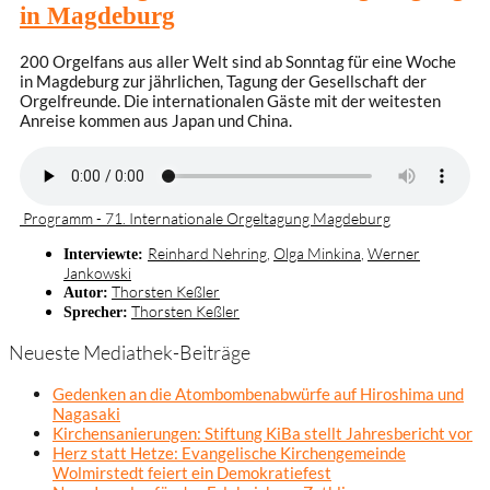
in Magdeburg
200 Orgelfans aus aller Welt sind ab Sonntag für eine Woche
in Magdeburg zur jährlichen, Tagung der Gesellschaft der
Orgelfreunde. Die internationalen Gäste mit der weitesten
Anreise kommen aus Japan und China.
Programm - 71. Internationale Orgeltagung Magdeburg
Reinhard Nehring
,
Olga Minkina
,
Werner
Interviewte:
Jankowski
Thorsten Keßler
Autor:
Thorsten Keßler
Sprecher:
Neueste Mediathek-Beiträge
Gedenken an die Atombombenabwürfe auf Hiroshima und
Nagasaki
Kirchensanierungen: Stiftung KiBa stellt Jahresbericht vor
Herz statt Hetze: Evangelische Kirchengemeinde
Wolmirstedt feiert ein Demokratiefest