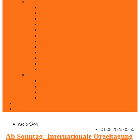
Rubriken
Film
Ev. Film des Monats
Himmlische Hits
KiBi
Neue Mobilität
Was glaubst du?
Nur mal so
Evangelisch nachgefragt
30 Jahre Mauerfall
Backen mit Doreen
Die schönsten Weihnachtsklassiker
Weihnachtliche „Elfchen“
Autoren
Andrea Terstappen
Oliver Weilandt
Stefan Erbe
Thorsten Keßler
Anreise
Kontakt
radio SAW
01.08.2025 00:50
Ab Sonntag: Internationale Orgeltagung