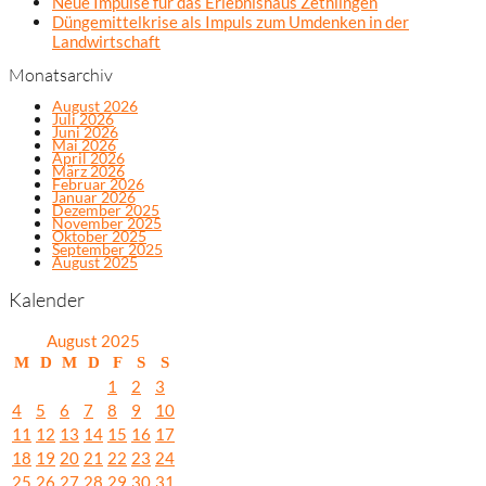
Neue Impulse für das Erlebnishaus Zethlingen
Düngemittelkrise als Impuls zum Umdenken in der
Landwirtschaft
Monatsarchiv
August 2026
Juli 2026
Juni 2026
Mai 2026
April 2026
März 2026
Februar 2026
Januar 2026
Dezember 2025
November 2025
Oktober 2025
September 2025
August 2025
Kalender
August 2025
M
D
M
D
F
S
S
1
2
3
4
5
6
7
8
9
10
11
12
13
14
15
16
17
18
19
20
21
22
23
24
25
26
27
28
29
30
31