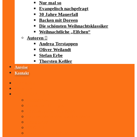
Nur mal so
Evangelisch nachgefragt
30 Jahre Mauerfall
Backen mit Doreen
Die schönsten Weihnachtsklassiker
Weihnachtliche „Elfchen“
Autoren
Andrea Terstappen
Oliver Weilandt
Stefan Erbe
Thorsten Keßler
Anreise
Kontakt
Startseite
Über uns
iad
-MEDIATHEK
Mediathek
Antenne Thüringen
LandesWelle Thüringen
LandesWelle WeihnachtsWelle
radio SAW
89.0 RTL
ARD und Deutschlandradio