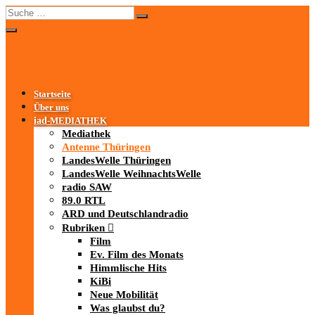
Startseite
Über uns
iad
-MEDIATHEK
Mediathek
Antenne Thüringen
LandesWelle Thüringen
LandesWelle WeihnachtsWelle
radio SAW
89.0 RTL
ARD und Deutschlandradio
Rubriken
Film
Ev. Film des Monats
Himmlische Hits
KiBi
Neue Mobilität
Was glaubst du?