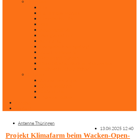
Rubriken
Film
Ev. Film des Monats
Himmlische Hits
KiBi
Neue Mobilität
Was glaubst du?
Nur mal so
Evangelisch nachgefragt
30 Jahre Mauerfall
Backen mit Doreen
Die schönsten Weihnachtsklassiker
Weihnachtliche „Elfchen“
Autoren
Andrea Terstappen
Oliver Weilandt
Stefan Erbe
Thorsten Keßler
Anreise
Kontakt
Antenne Thüringen
13.08.2025 12:40
Projekt Klimafarm beim Wacken-Open-