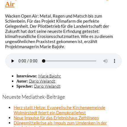
Air
Wacken Open Air: Metal, Regen und Matsch bis zum
Schienbein. Für das Projekt Klimafarm die perfekte
Gelegenheit. Der Pilotbetrieb für die Landwirtschaft der
Zukunft hat dort seine neueste Erfindung getestet:
klimafreundliche Erosionsschutzmatten. Wie es zu diesem
ungewöhnlichen Praxistest gekommen ist, erzählt
Projektmanagerin Marie Bajohr.
Marie Bajohr
Interviewte:
Dario Weilandt
Autor:
Dario Weilandt
Sprecher:
Neueste Mediathek-Beiträge
Herz statt Hetze: Evangelische Kirchengemeinde
Wolmirstedt feiert ein Demokratiefest
Neue Impulse für das Erlebnishaus Zethlingen
Düngemittelkrise als Impuls zum Umdenken in der