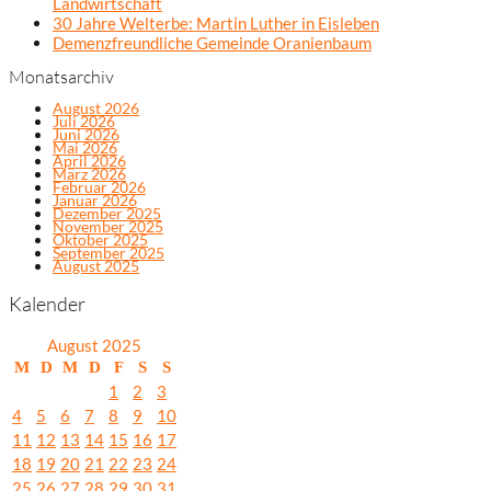
Landwirtschaft
30 Jahre Welterbe: Martin Luther in Eisleben
Demenzfreundliche Gemeinde Oranienbaum
Monatsarchiv
August 2026
Juli 2026
Juni 2026
Mai 2026
April 2026
März 2026
Februar 2026
Januar 2026
Dezember 2025
November 2025
Oktober 2025
September 2025
August 2025
Kalender
August 2025
M
D
M
D
F
S
S
1
2
3
4
5
6
7
8
9
10
11
12
13
14
15
16
17
18
19
20
21
22
23
24
25
26
27
28
29
30
31