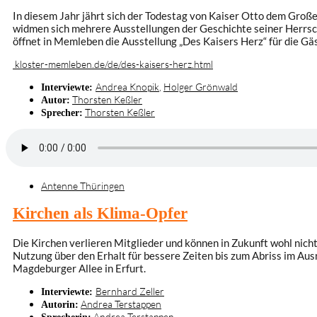
In diesem Jahr jährt sich der Todestag von Kaiser Otto dem Groß
widmen sich mehrere Ausstellungen der Geschichte seiner Herrsch
öffnet in Memleben die Ausstellung „Des Kaisers Herz“ für die Gä
kloster-memleben.de/de/des-kaisers-herz.html
Andrea Knopik
,
Holger Grönwald
Interviewte:
Thorsten Keßler
Autor:
Thorsten Keßler
Sprecher:
Antenne Thüringen
Kirchen als Klima-Opfer
Die Kirchen verlieren Mitglieder und können in Zukunft wohl nicht
Nutzung über den Erhalt für bessere Zeiten bis zum Abriss im Au
Magdeburger Allee in Erfurt.
Bernhard Zeller
Interviewte:
Andrea Terstappen
Autorin:
Andrea Terstappen
Sprecherin: