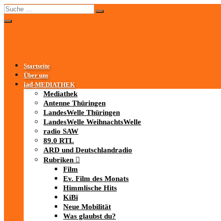
Startseite
Über uns
iad
-MEDIATHEK
Mediathek
Antenne Thüringen
LandesWelle Thüringen
LandesWelle WeihnachtsWelle
radio SAW
89.0 RTL
ARD und Deutschlandradio
Rubriken
Film
Ev. Film des Monats
Himmlische Hits
KiBi
Neue Mobilität
Was glaubst du?