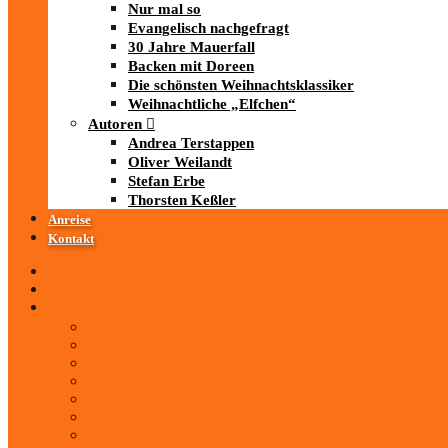
Nur mal so
Evangelisch nachgefragt
30 Jahre Mauerfall
Backen mit Doreen
Die schönsten Weihnachtsklassiker
Weihnachtliche „Elfchen“
Autoren
Andrea Terstappen
Oliver Weilandt
Stefan Erbe
Thorsten Keßler
Anreise
Kontakt
Startseite
Über uns
iad
-MEDIATHEK
Mediathek
Antenne Thüringen
LandesWelle Thüringen
LandesWelle WeihnachtsWelle
radio SAW
89.0 RTL
ARD und Deutschlandradio