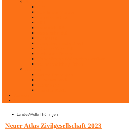
Rubriken
Film
Ev. Film des Monats
Himmlische Hits
KiBi
Neue Mobilität
Was glaubst du?
Nur mal so
Evangelisch nachgefragt
30 Jahre Mauerfall
Backen mit Doreen
Die schönsten Weihnachtsklassiker
Weihnachtliche „Elfchen“
Autoren
Andrea Terstappen
Oliver Weilandt
Stefan Erbe
Thorsten Keßler
Anreise
Kontakt
LandesWelle Thüringen
Neuer Atlas Zivilgesellschaft 2023