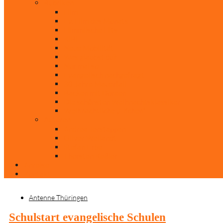
Rubriken
Film
Ev. Film des Monats
Himmlische Hits
KiBi
Neue Mobilität
Was glaubst du?
Nur mal so
Evangelisch nachgefragt
30 Jahre Mauerfall
Backen mit Doreen
Die schönsten Weihnachtsklassiker
Weihnachtliche „Elfchen“
Autoren
Andrea Terstappen
Oliver Weilandt
Stefan Erbe
Thorsten Keßler
Anreise
Kontakt
Antenne Thüringen
Schulstart evangelische Schulen