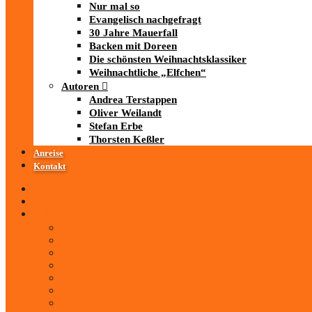
Nur mal so
Evangelisch nachgefragt
30 Jahre Mauerfall
Backen mit Doreen
Die schönsten Weihnachtsklassiker
Weihnachtliche „Elfchen“
Autoren
Andrea Terstappen
Oliver Weilandt
Stefan Erbe
Thorsten Keßler
Anreise
Kontakt
Startseite
Über uns
iad
-MEDIATHEK
Mediathek
Antenne Thüringen
LandesWelle Thüringen
LandesWelle WeihnachtsWelle
radio SAW
89.0 RTL
ARD und Deutschlandradio