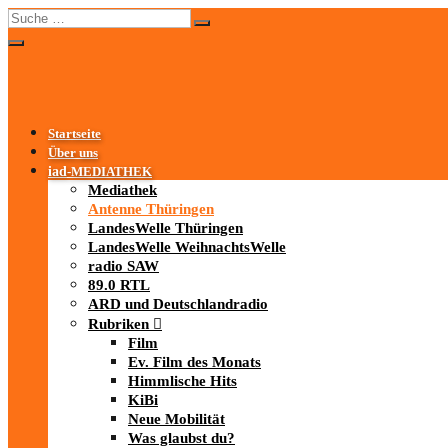
Startseite
Über uns
iad
-MEDIATHEK
Mediathek
Antenne Thüringen
LandesWelle Thüringen
LandesWelle WeihnachtsWelle
radio SAW
89.0 RTL
ARD und Deutschlandradio
Rubriken
Film
Ev. Film des Monats
Himmlische Hits
KiBi
Neue Mobilität
Was glaubst du?