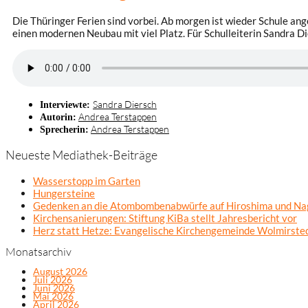
Die Thüringer Ferien sind vorbei. Ab morgen ist wieder Schule ang
einen modernen Neubau mit viel Platz. Für Schulleiterin Sandra D
Sandra Diersch
Interviewte:
Andrea Terstappen
Autorin:
Andrea Terstappen
Sprecherin:
Neueste Mediathek-Beiträge
Wasserstopp im Garten
Hungersteine
Gedenken an die Atombombenabwürfe auf Hiroshima und Na
Kirchensanierungen: Stiftung KiBa stellt Jahresbericht vor
Herz statt Hetze: Evangelische Kirchengemeinde Wolmirsted
Monatsarchiv
August 2026
Juli 2026
Juni 2026
Mai 2026
April 2026