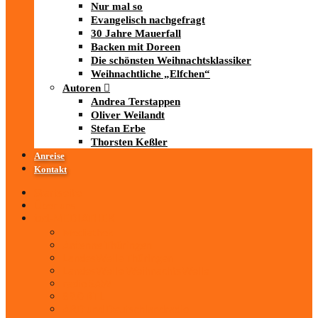
Nur mal so
Evangelisch nachgefragt
30 Jahre Mauerfall
Backen mit Doreen
Die schönsten Weihnachtsklassiker
Weihnachtliche „Elfchen“
Autoren
Andrea Terstappen
Oliver Weilandt
Stefan Erbe
Thorsten Keßler
Anreise
Kontakt
Startseite
Über uns
iad
-MEDIATHEK
Mediathek
Antenne Thüringen
LandesWelle Thüringen
LandesWelle WeihnachtsWelle
radio SAW
89.0 RTL
ARD und Deutschlandradio