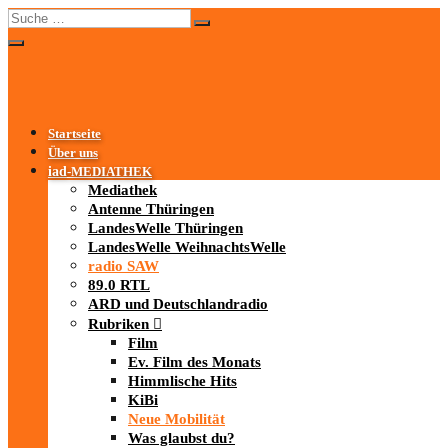
Startseite
Über uns
iad
-MEDIATHEK
Mediathek
Antenne Thüringen
LandesWelle Thüringen
LandesWelle WeihnachtsWelle
radio SAW
89.0 RTL
ARD und Deutschlandradio
Rubriken
Film
Ev. Film des Monats
Himmlische Hits
KiBi
Neue Mobilität
Was glaubst du?