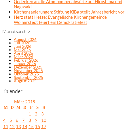
Gedenken an die Atombombenabwürfe auf Hiroshima und
Nagasaki
Kirchensanierungen: Stiftung KiBa stellt Jahresbericht vor
Herz statt Hetze: Evangelische Kirchengemeinde
Wolmirstedt feiert ein Demokratiefest
Monatsarchiv
August 2026
Juli 2026
Juni 2026
Mai 2026
April 2026
März 2026
Februar 2026
Januar 2026
Dezember 2025
November 2025
Oktober 2025
September 2025
August 2025
Kalender
März 2019
M
D
M
D
F
S
S
1
2
3
4
5
6
7
8
9
10
11
12
13
14
15
16
17