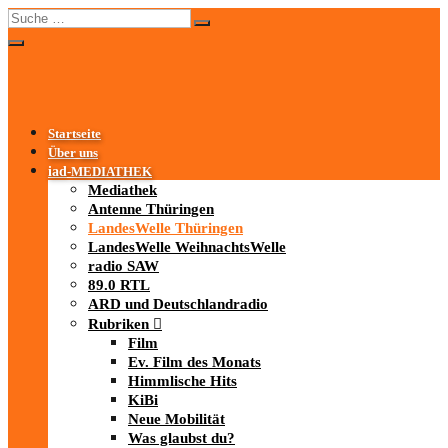
Startseite
Über uns
iad
-MEDIATHEK
Mediathek
Antenne Thüringen
LandesWelle Thüringen
LandesWelle WeihnachtsWelle
radio SAW
89.0 RTL
ARD und Deutschlandradio
Rubriken
Film
Ev. Film des Monats
Himmlische Hits
KiBi
Neue Mobilität
Was glaubst du?