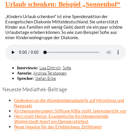
Urlaub schenken: Beispiel „Sonnenhof“
„Kindern Urlaub schenken“ ist eine Spendenaktion der
Evangelischen Diakonie Mitteldeutschland. Sie unterstützt
Kinder aus Familien mit wenig Geld, damit sie ein paar schöne
Urlaubstage erleben können. So wie zum Beispiel Sofie aus
einer Kinderwohngruppe der Diakonie.
Lisa Dittrich
,
Sofie
Interviewte:
Andrea Terstappen
Autorin:
Stefan Erbe
Sprecher:
Neueste Mediathek-Beiträge
Gedenken an die Atombombenabwürfe auf Hiroshima und
Nagasaki
Kirchensanierungen: Stiftung KiBa stellt Jahresbericht vor
Herz statt Hetze: Evangelische Kirchengemeinde
Wolmirstedt feiert ein Demokratiefest
Neue Impulse für das Erlebnishaus Zethlingen