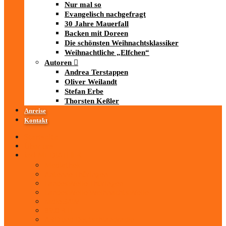
Nur mal so
Evangelisch nachgefragt
30 Jahre Mauerfall
Backen mit Doreen
Die schönsten Weihnachtsklassiker
Weihnachtliche „Elfchen“
Autoren
Andrea Terstappen
Oliver Weilandt
Stefan Erbe
Thorsten Keßler
Anreise
Kontakt
Startseite
Über uns
iad
-MEDIATHEK
Mediathek
Antenne Thüringen
LandesWelle Thüringen
LandesWelle WeihnachtsWelle
radio SAW
89.0 RTL
ARD und Deutschlandradio