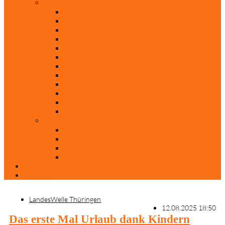
Rubriken
Film
Ev. Film des Monats
Himmlische Hits
KiBi
Neue Mobilität
Was glaubst du?
Nur mal so
Evangelisch nachgefragt
30 Jahre Mauerfall
Backen mit Doreen
Die schönsten Weihnachtsklassiker
Weihnachtliche „Elfchen“
Autoren
Andrea Terstappen
Oliver Weilandt
Stefan Erbe
Thorsten Keßler
Anreise
Kontakt
LandesWelle Thüringen
12.08.2025 18:50
Das erste Mal Urlaub dank Kindern