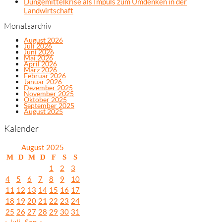
Düngemittelkrise als Impuls zum Umdenken in der
Landwirtschaft
Monatsarchiv
August 2026
Juli 2026
Juni 2026
Mai 2026
April 2026
März 2026
Februar 2026
Januar 2026
Dezember 2025
November 2025
Oktober 2025
September 2025
August 2025
Kalender
August 2025
M
D
M
D
F
S
S
1
2
3
4
5
6
7
8
9
10
11
12
13
14
15
16
17
18
19
20
21
22
23
24
25
26
27
28
29
30
31
« Juli
Sep. »