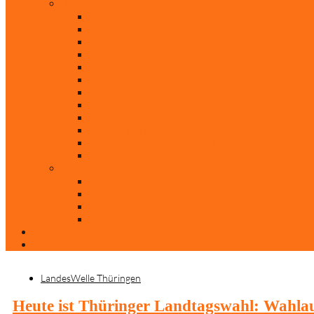
Rubriken
Film
Ev. Film des Monats
Himmlische Hits
KiBi
Neue Mobilität
Was glaubst du?
Nur mal so
Evangelisch nachgefragt
30 Jahre Mauerfall
Backen mit Doreen
Die schönsten Weihnachtsklassiker
Weihnachtliche „Elfchen“
Autoren
Andrea Terstappen
Oliver Weilandt
Stefan Erbe
Thorsten Keßler
Anreise
Kontakt
LandesWelle Thüringen
Heute ist Thüringer Landtagswahl: Wahl