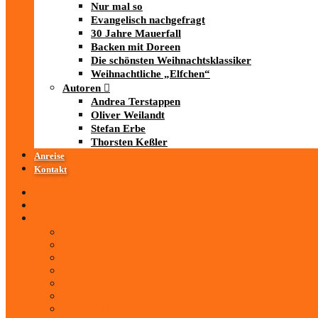
Nur mal so
Evangelisch nachgefragt
30 Jahre Mauerfall
Backen mit Doreen
Die schönsten Weihnachtsklassiker
Weihnachtliche „Elfchen“
Autoren
Andrea Terstappen
Oliver Weilandt
Stefan Erbe
Thorsten Keßler
Anreise
Kontakt
Startseite
Über uns
iad
-MEDIATHEK
Mediathek
Antenne Thüringen
LandesWelle Thüringen
LandesWelle WeihnachtsWelle
radio SAW
89.0 RTL
ARD und Deutschlandradio