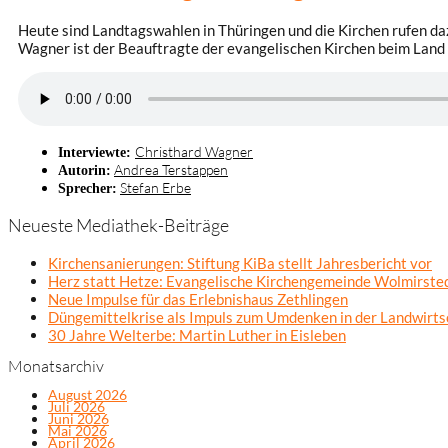
Heute sind Landtagswahlen in Thüringen und die Kirchen rufen daz
Wagner ist der Beauftragte der evangelischen Kirchen beim Land
Christhard Wagner
Interviewte:
Andrea Terstappen
Autorin:
Stefan Erbe
Sprecher:
Neueste Mediathek-Beiträge
Kirchensanierungen: Stiftung KiBa stellt Jahresbericht vor
Herz statt Hetze: Evangelische Kirchengemeinde Wolmirsted
Neue Impulse für das Erlebnishaus Zethlingen
Düngemittelkrise als Impuls zum Umdenken in der Landwirts
30 Jahre Welterbe: Martin Luther in Eisleben
Monatsarchiv
August 2026
Juli 2026
Juni 2026
Mai 2026
April 2026