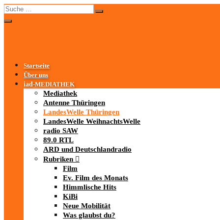
Startseite
Über uns
iad
-MEDIATHEK
Mediathek
Antenne Thüringen
LandesWelle Thüringen
LandesWelle WeihnachtsWelle
radio SAW
89.0 RTL
ARD und Deutschlandradio
Rubriken
Film
Ev. Film des Monats
Himmlische Hits
KiBi
Neue Mobilität
Was glaubst du?