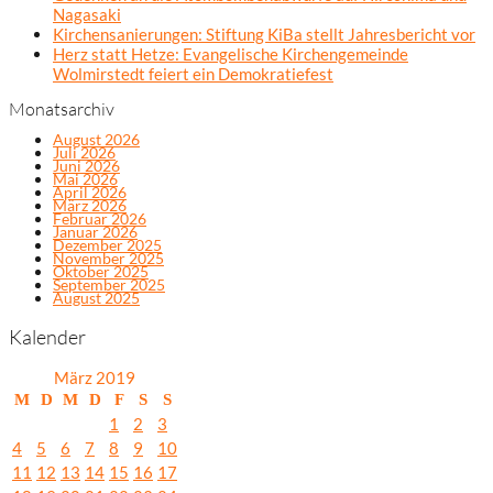
Nagasaki
Kirchensanierungen: Stiftung KiBa stellt Jahresbericht vor
Herz statt Hetze: Evangelische Kirchengemeinde
Wolmirstedt feiert ein Demokratiefest
Monatsarchiv
August 2026
Juli 2026
Juni 2026
Mai 2026
April 2026
März 2026
Februar 2026
Januar 2026
Dezember 2025
November 2025
Oktober 2025
September 2025
August 2025
Kalender
März 2019
M
D
M
D
F
S
S
1
2
3
4
5
6
7
8
9
10
11
12
13
14
15
16
17