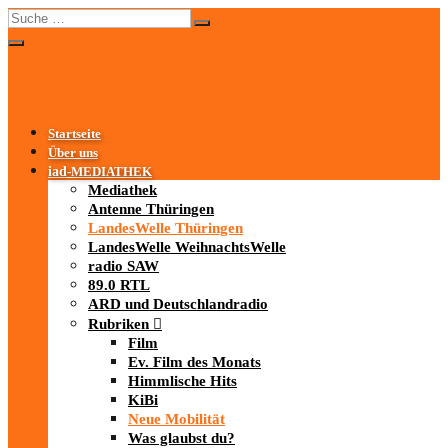
Startseite
Über uns
iad
-MEDIATHEK
Mediathek
Antenne Thüringen
LandesWelle Thüringen
LandesWelle WeihnachtsWelle
radio SAW
89.0 RTL
ARD und Deutschlandradio
Rubriken
Film
Ev. Film des Monats
Himmlische Hits
KiBi
Neue Mobilität
Was glaubst du?