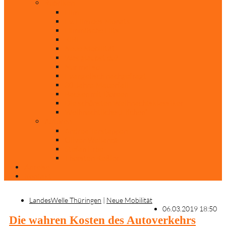
Rubriken
Film
Ev. Film des Monats
Himmlische Hits
KiBi
Neue Mobilität
Was glaubst du?
Nur mal so
Evangelisch nachgefragt
30 Jahre Mauerfall
Backen mit Doreen
Die schönsten Weihnachtsklassiker
Weihnachtliche „Elfchen“
Autoren
Andrea Terstappen
Oliver Weilandt
Stefan Erbe
Thorsten Keßler
Anreise
Kontakt
LandesWelle Thüringen
|
Neue Mobilität
06.03.2019 18:50
Die wahren Kosten des Autoverkehrs