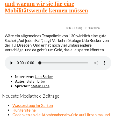
und warum wir sie für eine
Mobilitätswende kennen müssen
© K. J. Lassig – TU Dresden
Wäre ein allgemeines Tempolimit von 130 wirklich eine gute
Sache? „Auf jeden Fall“, sagt Verkehrsökologe Udo Becker von
der TU Dresden. Und er hat noch viel umfassendere
Vorschläge, und da geht’s um Geld, das alle sparen könnten.
Udo Becker
Interviewte:
Stefan Erbe
Autor:
Stefan Erbe
Sprecher:
Neueste Mediathek-Beiträge
Wasserstopp im Garten
Hungersteine
Gedenken an die Atombombenabwürfe auf Hiroshima und