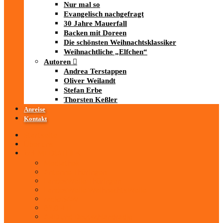
Nur mal so
Evangelisch nachgefragt
30 Jahre Mauerfall
Backen mit Doreen
Die schönsten Weihnachtsklassiker
Weihnachtliche „Elfchen“
Autoren
Andrea Terstappen
Oliver Weilandt
Stefan Erbe
Thorsten Keßler
Anreise
Kontakt
Startseite
Über uns
iad
-MEDIATHEK
Mediathek
Antenne Thüringen
LandesWelle Thüringen
LandesWelle WeihnachtsWelle
radio SAW
89.0 RTL
ARD und Deutschlandradio