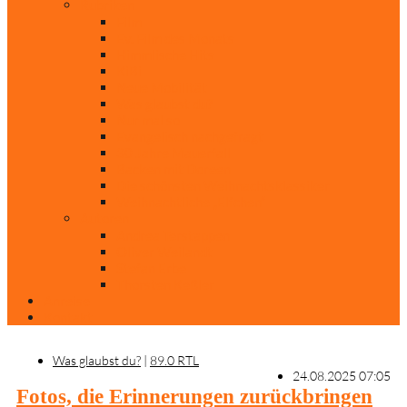
Rubriken
Film
Ev. Film des Monats
Himmlische Hits
KiBi
Neue Mobilität
Was glaubst du?
Nur mal so
Evangelisch nachgefragt
30 Jahre Mauerfall
Backen mit Doreen
Die schönsten Weihnachtsklassiker
Weihnachtliche „Elfchen“
Autoren
Andrea Terstappen
Oliver Weilandt
Stefan Erbe
Thorsten Keßler
Anreise
Kontakt
Was glaubst du?
|
89.0 RTL
24.08.2025 07:05
Fotos, die Erinnerungen zurückbringen