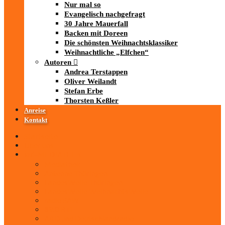
Nur mal so
Evangelisch nachgefragt
30 Jahre Mauerfall
Backen mit Doreen
Die schönsten Weihnachtsklassiker
Weihnachtliche „Elfchen“
Autoren
Andrea Terstappen
Oliver Weilandt
Stefan Erbe
Thorsten Keßler
Anreise
Kontakt
Startseite
Über uns
iad
-MEDIATHEK
Mediathek
Antenne Thüringen
LandesWelle Thüringen
LandesWelle WeihnachtsWelle
radio SAW
89.0 RTL
ARD und Deutschlandradio