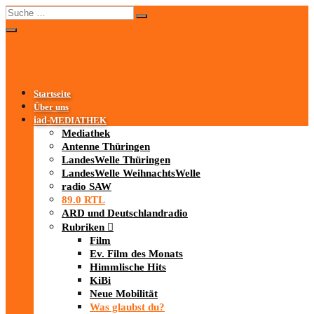
Startseite
Über uns
iad
-MEDIATHEK
Mediathek
Antenne Thüringen
LandesWelle Thüringen
LandesWelle WeihnachtsWelle
radio SAW
89.0 RTL
ARD und Deutschlandradio
Rubriken
Film
Ev. Film des Monats
Himmlische Hits
KiBi
Neue Mobilität
Was glaubst du?