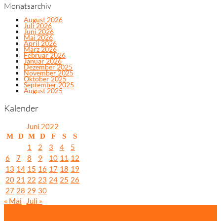
Monatsarchiv
August 2026
Juli 2026
Juni 2026
Mai 2026
April 2026
März 2026
Februar 2026
Januar 2026
Dezember 2025
November 2025
Oktober 2025
September 2025
August 2025
Kalender
Juni 2022
M
D
M
D
F
S
S
1
2
3
4
5
6
7
8
9
10
11
12
13
14
15
16
17
18
19
20
21
22
23
24
25
26
27
28
29
30
« Mai
Juli »