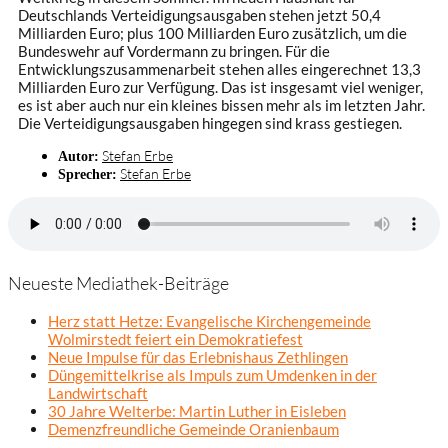
Deutschlands Verteidigungsausgaben stehen jetzt 50,4
Milliarden Euro; plus 100 Milliarden Euro zusätzlich, um die
Bundeswehr auf Vordermann zu bringen. Für die
Entwicklungszusammenarbeit stehen alles eingerechnet 13,3
Milliarden Euro zur Verfügung. Das ist insgesamt viel weniger,
es ist aber auch nur ein kleines bissen mehr als im letzten Jahr.
Die Verteidigungsausgaben hingegen sind krass gestiegen.
Stefan Erbe
Autor:
Stefan Erbe
Sprecher:
Neueste Mediathek-Beiträge
Herz statt Hetze: Evangelische Kirchengemeinde
Wolmirstedt feiert ein Demokratiefest
Neue Impulse für das Erlebnishaus Zethlingen
Düngemittelkrise als Impuls zum Umdenken in der
Landwirtschaft
30 Jahre Welterbe: Martin Luther in Eisleben
Demenzfreundliche Gemeinde Oranienbaum