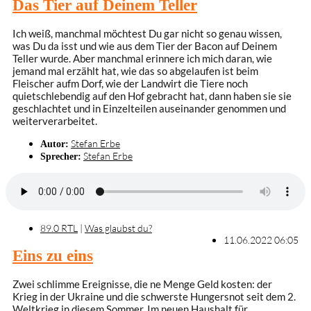
Das Tier auf Deinem Teller
Ich weiß, manchmal möchtest Du gar nicht so genau wissen,
was Du da isst und wie aus dem Tier der Bacon auf Deinem
Teller wurde. Aber manchmal erinnere ich mich daran, wie
jemand mal erzählt hat, wie das so abgelaufen ist beim
Fleischer aufm Dorf, wie der Landwirt die Tiere noch
quietschlebendig auf den Hof gebracht hat, dann haben sie sie
geschlachtet und in Einzelteilen auseinander genommen und
weiterverarbeitet.
Stefan Erbe
Autor:
Stefan Erbe
Sprecher:
89.0 RTL
|
Was glaubst du?
11.06.2022 06:05
Eins zu eins
Zwei schlimme Ereignisse, die ne Menge Geld kosten: der
Krieg in der Ukraine und die schwerste Hungersnot seit dem 2.
Weltkrieg in diesem Sommer. Im neuen Haushalt für