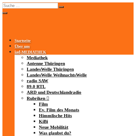
Startseite
Über uns
iad
-MEDIATHEK
Mediathek
Antenne Thüringen
LandesWelle Thüringen
LandesWelle WeihnachtsWelle
radio SAW
89.0 RTL
ARD und Deutschlandradio
Rubriken
Film
Ev. Film des Monats
Himmlische Hits
KiBi
Neue Mobilität
Was glaubst du?