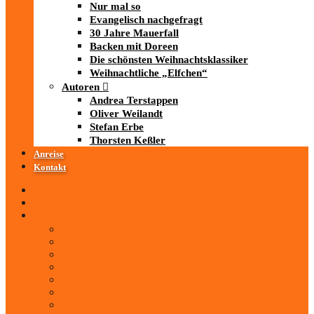
Nur mal so
Evangelisch nachgefragt
30 Jahre Mauerfall
Backen mit Doreen
Die schönsten Weihnachtsklassiker
Weihnachtliche „Elfchen“
Autoren
Andrea Terstappen
Oliver Weilandt
Stefan Erbe
Thorsten Keßler
Anreise
Kontakt
Startseite
Über uns
iad
-MEDIATHEK
Mediathek
Antenne Thüringen
LandesWelle Thüringen
LandesWelle WeihnachtsWelle
radio SAW
89.0 RTL
ARD und Deutschlandradio