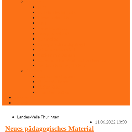
Rubriken
Film
Ev. Film des Monats
Himmlische Hits
KiBi
Neue Mobilität
Was glaubst du?
Nur mal so
Evangelisch nachgefragt
30 Jahre Mauerfall
Backen mit Doreen
Die schönsten Weihnachtsklassiker
Weihnachtliche „Elfchen“
Autoren
Andrea Terstappen
Oliver Weilandt
Stefan Erbe
Thorsten Keßler
Anreise
Kontakt
LandesWelle Thüringen
11.06.2022 18:50
Neues pädagogisches Material