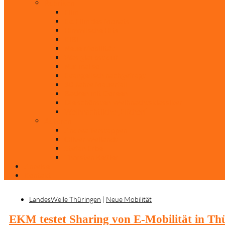
Rubriken
Film
Ev. Film des Monats
Himmlische Hits
KiBi
Neue Mobilität
Was glaubst du?
Nur mal so
Evangelisch nachgefragt
30 Jahre Mauerfall
Backen mit Doreen
Die schönsten Weihnachtsklassiker
Weihnachtliche „Elfchen“
Autoren
Andrea Terstappen
Oliver Weilandt
Stefan Erbe
Thorsten Keßler
Anreise
Kontakt
LandesWelle Thüringen
|
Neue Mobilität
EKM testet Sharing von E-Mobilität in T