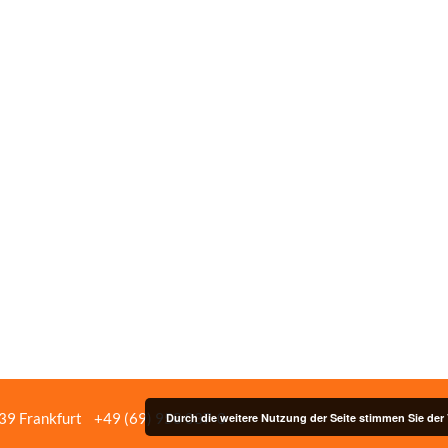
439 Frankfurt
+49 (69) 958 037‑0
Bildnachweise
Impressum/Date
Durch die weitere Nutzung der Seite stimmen Sie de