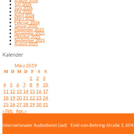
August 2026
Juli 2026
Juni 2026
Mai 2026
April 2026
März 2026
Februar 2026
Januar 2026
Dezember 2025
November 2025
Oktober 2025
September 2025
August 2025
Kalender
März 2019
M
D
M
D
F
S
S
1
2
3
4
5
6
7
8
9
10
11
12
13
14
15
16
17
18
19
20
21
22
23
24
25
26
27
28
29
30
31
« Feb.
Apr. »
Internationaler Audiodienst (iad)
Emil‑von‑Behring‑Straße 3, 60