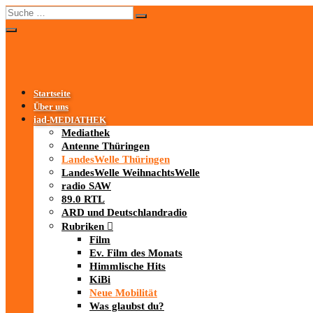
Startseite
Über uns
iad
-MEDIATHEK
Mediathek
Antenne Thüringen
LandesWelle Thüringen
LandesWelle WeihnachtsWelle
radio SAW
89.0 RTL
ARD und Deutschlandradio
Rubriken
Film
Ev. Film des Monats
Himmlische Hits
KiBi
Neue Mobilität
Was glaubst du?