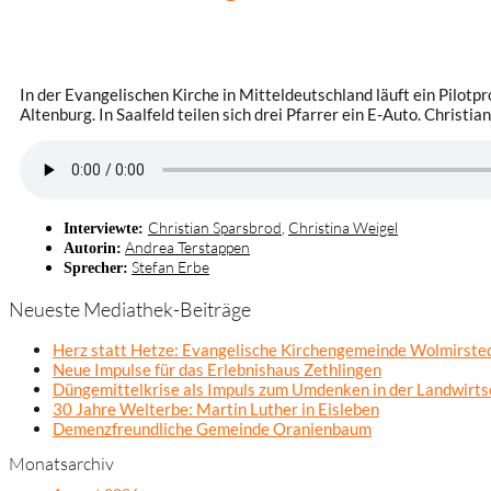
In der Evangelischen Kirche in Mitteldeutschland läuft ein Pilot
Altenburg. In Saalfeld teilen sich drei Pfarrer ein E-Auto. Christia
Christian Sparsbrod
,
Christina Weigel
Interviewte:
Andrea Terstappen
Autorin:
Stefan Erbe
Sprecher:
Neueste Mediathek-Beiträge
Herz statt Hetze: Evangelische Kirchengemeinde Wolmirsted
Neue Impulse für das Erlebnishaus Zethlingen
Düngemittelkrise als Impuls zum Umdenken in der Landwirts
30 Jahre Welterbe: Martin Luther in Eisleben
Demenzfreundliche Gemeinde Oranienbaum
Monatsarchiv