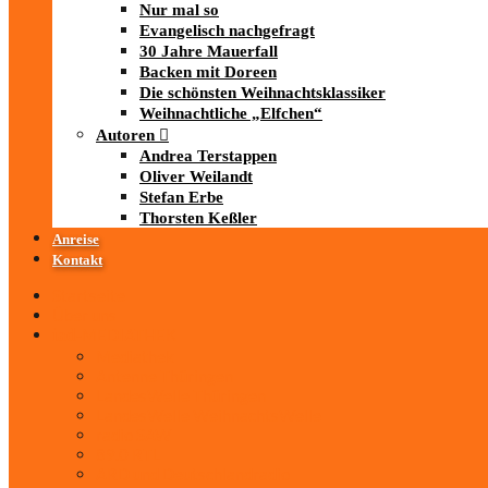
Nur mal so
Evangelisch nachgefragt
30 Jahre Mauerfall
Backen mit Doreen
Die schönsten Weihnachtsklassiker
Weihnachtliche „Elfchen“
Autoren
Andrea Terstappen
Oliver Weilandt
Stefan Erbe
Thorsten Keßler
Anreise
Kontakt
Startseite
Über uns
iad
-MEDIATHEK
Mediathek
Antenne Thüringen
LandesWelle Thüringen
LandesWelle WeihnachtsWelle
radio SAW
89.0 RTL
ARD und Deutschlandradio