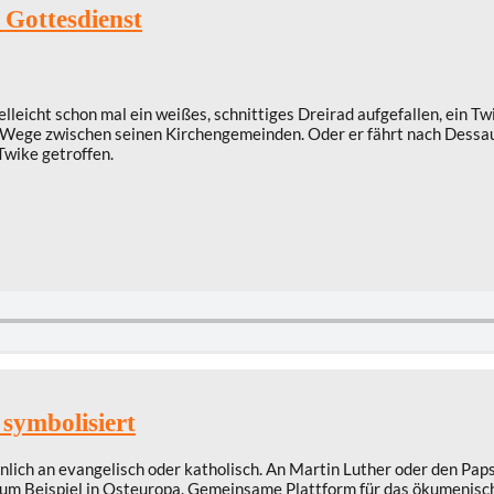
 Gottesdienst
leicht schon mal ein weißes, schnittiges Dreirad aufgefallen, ein Tw
Wege zwischen seinen Kirchengemeinden. Oder er fährt nach Dessau 
Twike getroffen.
symbolisiert
ich an evangelisch oder katholisch. An Martin Luther oder den Papst. 
zum Beispiel in Osteuropa. Gemeinsame Plattform für das ökumenische