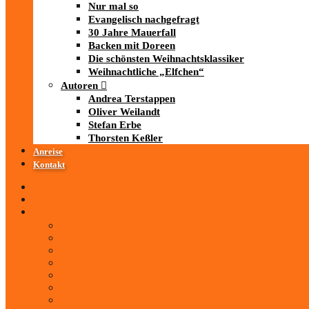
Nur mal so
Evangelisch nachgefragt
30 Jahre Mauerfall
Backen mit Doreen
Die schönsten Weihnachtsklassiker
Weihnachtliche „Elfchen“
Autoren
Andrea Terstappen
Oliver Weilandt
Stefan Erbe
Thorsten Keßler
Anreise
Kontakt
Startseite
Über uns
iad
-MEDIATHEK
Mediathek
Antenne Thüringen
LandesWelle Thüringen
LandesWelle WeihnachtsWelle
radio SAW
89.0 RTL
ARD und Deutschlandradio