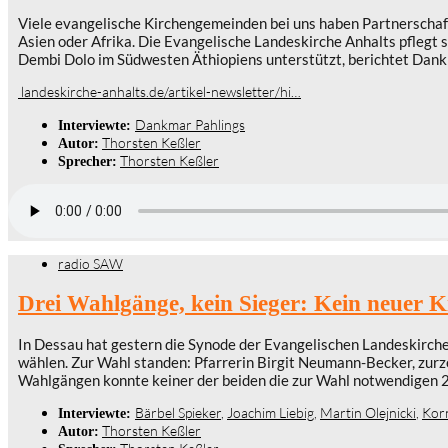
Viele evangelische Kirchengemeinden bei uns haben Partnerschafte
Asien oder Afrika. Die Evangelische Landeskirche Anhalts pflegt 
Dembi Dolo im Südwesten Äthiopiens unterstützt, berichtet Dankm
landeskirche-anhalts.de/artikel-newsletter/hi…
Dankmar Pahlings
Interviewte:
Thorsten Keßler
Autor:
Thorsten Keßler
Sprecher:
radio SAW
Drei Wahlgänge, kein Sieger: Kein neuer K
In Dessau hat gestern die Synode der Evangelischen Landeskirche
wählen. Zur Wahl standen: Pfarrerin Birgit Neumann-Becker, zurz
Wahlgängen konnte keiner der beiden die zur Wahl notwendigen 2
Bärbel Spieker
,
Joachim Liebig
,
Martin Olejnicki
,
Kor
Interviewte:
Thorsten Keßler
Autor: