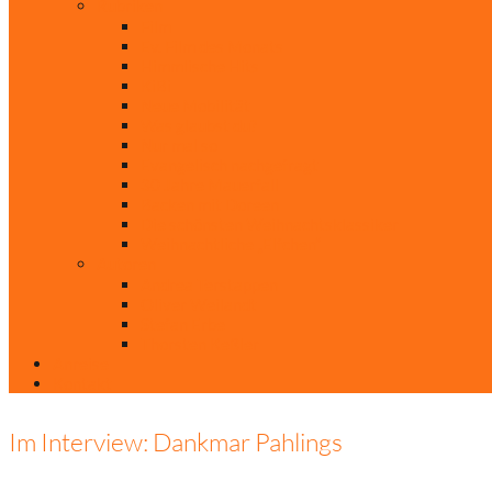
Rubriken
Film
Ev. Film des Monats
Himmlische Hits
KiBi
Neue Mobilität
Was glaubst du?
Nur mal so
Evangelisch nachgefragt
30 Jahre Mauerfall
Backen mit Doreen
Die schönsten Weihnachtsklassiker
Weihnachtliche „Elfchen“
Autoren
Andrea Terstappen
Oliver Weilandt
Stefan Erbe
Thorsten Keßler
Anreise
Kontakt
Im Interview: Dankmar Pahlings