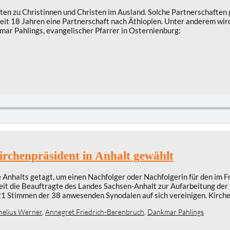
n zu Christinnen und Christen im Ausland. Solche Partnerschaften gi
seit 18 Jahren eine Partnerschaft nach Äthiopien. Unter anderem wi
ar Pahlings, evangelischer Pfarrer in Osternienburg:
irchenpräsident in Anhalt gewählt
 Anhalts getagt, um einen Nachfolger oder Nachfolgerin für den im 
eit die Beauftragte des Landes Sachsen-Anhalt zur Aufarbeitung der
1 Stimmen der 38 anwesenden Synodalen auf sich vereinigen. Kirch
nelius Werner
,
Annegret Friedrich-Berenbruch
,
Dankmar Pahlings