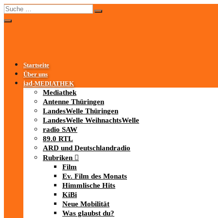
Startseite
Über uns
iad
-MEDIATHEK
Mediathek
Antenne Thüringen
LandesWelle Thüringen
LandesWelle WeihnachtsWelle
radio SAW
89.0 RTL
ARD und Deutschlandradio
Rubriken
Film
Ev. Film des Monats
Himmlische Hits
KiBi
Neue Mobilität
Was glaubst du?