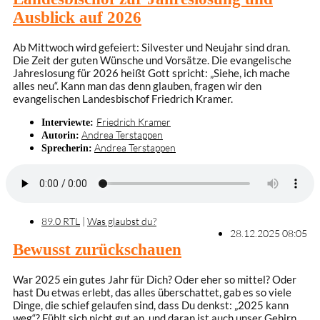
Ausblick auf 2026
Ab Mittwoch wird gefeiert: Silvester und Neujahr sind dran.
Die Zeit der guten Wünsche und Vorsätze. Die evangelische
Jahreslosung für 2026 heißt Gott spricht: „Siehe, ich mache
alles neu“. Kann man das denn glauben, fragen wir den
evangelischen Landesbischof Friedrich Kramer.
Friedrich Kramer
Interviewte:
Andrea Terstappen
Autorin:
Andrea Terstappen
Sprecherin:
89.0 RTL
|
Was glaubst du?
28.12.2025 08:05
Bewusst zurückschauen
War 2025 ein gutes Jahr für Dich? Oder eher so mittel? Oder
hast Du etwas erlebt, das alles überschattet, gab es so viele
Dinge, die schief gelaufen sind, dass Du denkst: „2025 kann
weg“? Fühlt sich nicht gut an, und daran ist auch unser Gehirn