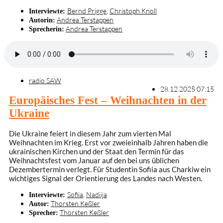
Bernd Prigge
,
Christoph Knoll
Interviewte:
Andrea Terstappen
Autorin:
Andrea Terstappen
Sprecherin:
radio SAW
28.12.2025 07:15
Europäisches Fest – Weihnachten in der
Ukraine
Die Ukraine feiert in diesem Jahr zum vierten Mal
Weihnachten im Krieg. Erst vor zweieinhalb Jahren haben die
ukrainischen Kirchen und der Staat den Termin für das
Weihnachtsfest vom Januar auf den bei uns üblichen
Dezembertermin verlegt. Für Studentin Sofiia aus Charkiw ein
wichtiges Signal der Orientierung des Landes nach Westen.
Sofiia
,
Nadiija
Interviewte:
Thorsten Keßler
Autor:
Thorsten Keßler
Sprecher: