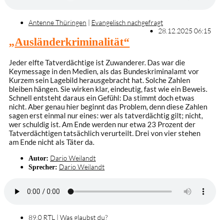
Antenne Thüringen
|
Evangelisch nachgefragt
28.12.2025 06:15
„Ausländerkriminalität“
Jeder elfte Tatverdächtige ist Zuwanderer. Das war die
Keymessage in den Medien, als das Bundeskriminalamt vor
Kurzem sein Lagebild herausgebracht hat. Solche Zahlen
bleiben hängen. Sie wirken klar, eindeutig, fast wie ein Beweis.
Schnell entsteht daraus ein Gefühl: Da stimmt doch etwas
nicht. Aber genau hier beginnt das Problem, denn diese Zahlen
sagen erst einmal nur eines: wer als tatverdächtig gilt; nicht,
wer schuldig ist. Am Ende werden nur etwa 23 Prozent der
Tatverdächtigen tatsächlich verurteilt. Drei von vier stehen
am Ende nicht als Täter da.
Dario Weilandt
Autor:
Dario Weilandt
Sprecher:
89.0 RTL
|
Was glaubst du?