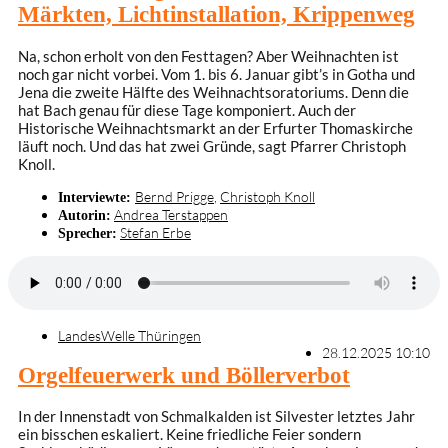
Märkten, Lichtinstallation, Krippenweg
Na, schon erholt von den Festtagen? Aber Weihnachten ist
noch gar nicht vorbei. Vom 1. bis 6. Januar gibt’s in Gotha und
Jena die zweite Hälfte des Weihnachtsoratoriums. Denn die
hat Bach genau für diese Tage komponiert. Auch der
Historische Weihnachtsmarkt an der Erfurter Thomaskirche
läuft noch. Und das hat zwei Gründe, sagt Pfarrer Christoph
Knoll.
Bernd Prigge
,
Christoph Knoll
Interviewte:
Andrea Terstappen
Autorin:
Stefan Erbe
Sprecher:
LandesWelle Thüringen
28.12.2025 10:10
Orgelfeuerwerk und Böllerverbot
In der Innenstadt von Schmalkalden ist Silvester letztes Jahr
ein bisschen eskaliert. Keine friedliche Feier sondern