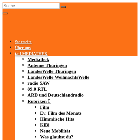
Startseite
Über uns
iad
-MEDIATHEK
Mediathek
Antenne Thüringen
LandesWelle Thüringen
LandesWelle WeihnachtsWelle
radio SAW
89.0 RTL
ARD und Deutschlandradio
Rubriken
Film
Ev. Film des Monats
Himmlische Hits
KiBi
Neue Mobilität
Was glaubst du?