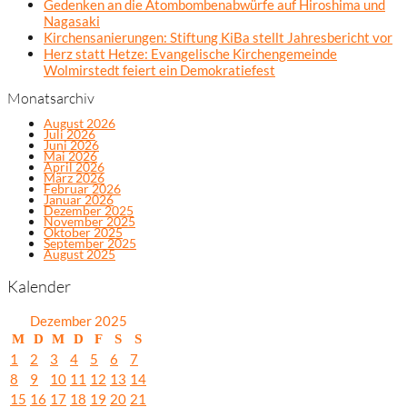
Gedenken an die Atombombenabwürfe auf Hiroshima und
Nagasaki
Kirchensanierungen: Stiftung KiBa stellt Jahresbericht vor
Herz statt Hetze: Evangelische Kirchengemeinde
Wolmirstedt feiert ein Demokratiefest
Monatsarchiv
August 2026
Juli 2026
Juni 2026
Mai 2026
April 2026
März 2026
Februar 2026
Januar 2026
Dezember 2025
November 2025
Oktober 2025
September 2025
August 2025
Kalender
Dezember 2025
M
D
M
D
F
S
S
1
2
3
4
5
6
7
8
9
10
11
12
13
14
15
16
17
18
19
20
21