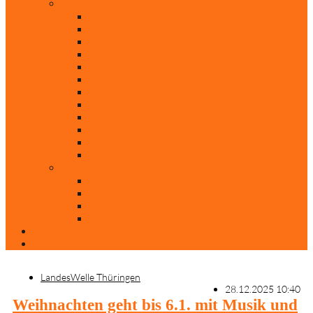
Rubriken
Film
Ev. Film des Monats
Himmlische Hits
KiBi
Neue Mobilität
Was glaubst du?
Nur mal so
Evangelisch nachgefragt
30 Jahre Mauerfall
Backen mit Doreen
Die schönsten Weihnachtsklassiker
Weihnachtliche „Elfchen“
Autoren
Andrea Terstappen
Oliver Weilandt
Stefan Erbe
Thorsten Keßler
Anreise
Kontakt
LandesWelle Thüringen
28.12.2025 10:40
Weihnachten geht bis 6.1. mit Musik und