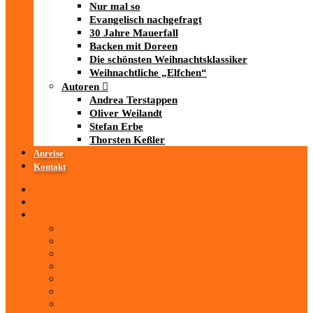
Nur mal so
Evangelisch nachgefragt
30 Jahre Mauerfall
Backen mit Doreen
Die schönsten Weihnachtsklassiker
Weihnachtliche „Elfchen“
Autoren
Andrea Terstappen
Oliver Weilandt
Stefan Erbe
Thorsten Keßler
Anreise
Kontakt
Startseite
Über uns
iad
-MEDIATHEK
Mediathek
Antenne Thüringen
LandesWelle Thüringen
LandesWelle WeihnachtsWelle
radio SAW
89.0 RTL
ARD und Deutschlandradio