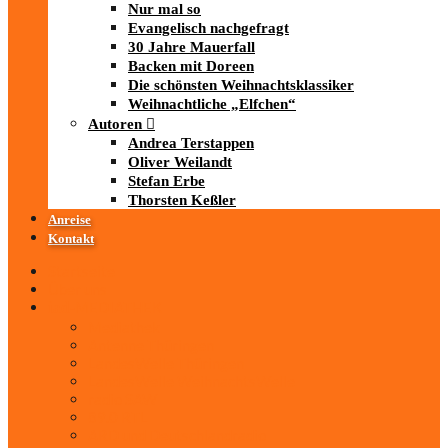
Nur mal so
Evangelisch nachgefragt
30 Jahre Mauerfall
Backen mit Doreen
Die schönsten Weihnachtsklassiker
Weihnachtliche „Elfchen“
Autoren
Andrea Terstappen
Oliver Weilandt
Stefan Erbe
Thorsten Keßler
Anreise
Kontakt
Startseite
Über uns
iad
-MEDIATHEK
Mediathek
Antenne Thüringen
LandesWelle Thüringen
LandesWelle WeihnachtsWelle
radio SAW
89.0 RTL
ARD und Deutschlandradio