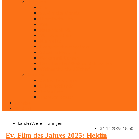
Rubriken
Film
Ev. Film des Monats
Himmlische Hits
KiBi
Neue Mobilität
Was glaubst du?
Nur mal so
Evangelisch nachgefragt
30 Jahre Mauerfall
Backen mit Doreen
Die schönsten Weihnachtsklassiker
Weihnachtliche „Elfchen“
Autoren
Andrea Terstappen
Oliver Weilandt
Stefan Erbe
Thorsten Keßler
Anreise
Kontakt
LandesWelle Thüringen
31.12.2025 18:50
Ev. Film des Jahres 2025: Heldin