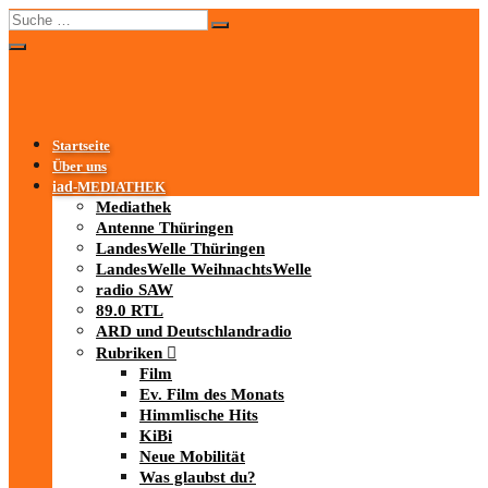
Startseite
Über uns
iad
-MEDIATHEK
Mediathek
Antenne Thüringen
LandesWelle Thüringen
LandesWelle WeihnachtsWelle
radio SAW
89.0 RTL
ARD und Deutschlandradio
Rubriken
Film
Ev. Film des Monats
Himmlische Hits
KiBi
Neue Mobilität
Was glaubst du?