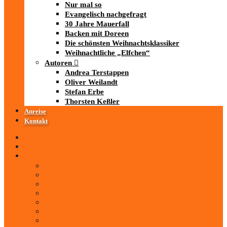
Nur mal so
Evangelisch nachgefragt
30 Jahre Mauerfall
Backen mit Doreen
Die schönsten Weihnachtsklassiker
Weihnachtliche „Elfchen“
Autoren
Andrea Terstappen
Oliver Weilandt
Stefan Erbe
Thorsten Keßler
Anreise
Kontakt
Startseite
Über uns
iad
-MEDIATHEK
Mediathek
Antenne Thüringen
LandesWelle Thüringen
LandesWelle WeihnachtsWelle
radio SAW
89.0 RTL
ARD und Deutschlandradio