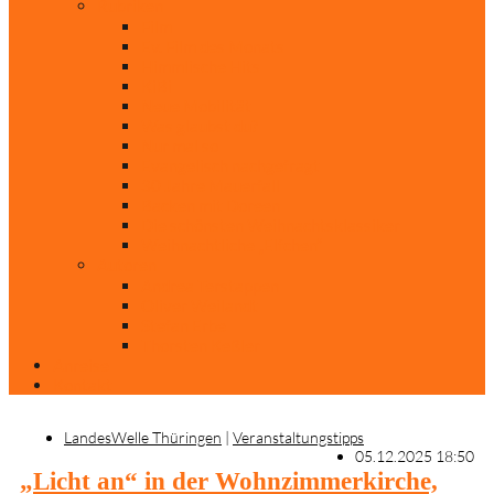
Rubriken
Film
Ev. Film des Monats
Himmlische Hits
KiBi
Neue Mobilität
Was glaubst du?
Nur mal so
Evangelisch nachgefragt
30 Jahre Mauerfall
Backen mit Doreen
Die schönsten Weihnachtsklassiker
Weihnachtliche „Elfchen“
Autoren
Andrea Terstappen
Oliver Weilandt
Stefan Erbe
Thorsten Keßler
Anreise
Kontakt
LandesWelle Thüringen
|
Veranstaltungstipps
05.12.2025 18:50
„Licht an“ in der Wohnzimmerkirche,