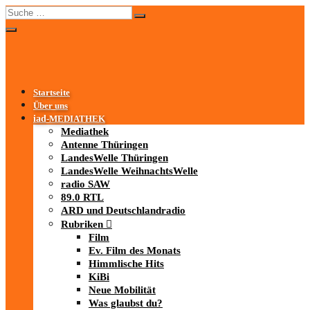
Startseite
Über uns
iad
-MEDIATHEK
Mediathek
Antenne Thüringen
LandesWelle Thüringen
LandesWelle WeihnachtsWelle
radio SAW
89.0 RTL
ARD und Deutschlandradio
Rubriken
Film
Ev. Film des Monats
Himmlische Hits
KiBi
Neue Mobilität
Was glaubst du?