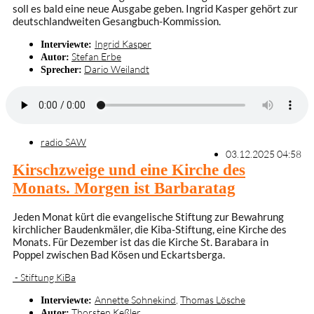
soll es bald eine neue Ausgabe geben. Ingrid Kasper gehört zur
deutschlandweiten Gesangbuch-Kommission.
Ingrid Kasper
Interviewte:
Stefan Erbe
Autor:
Dario Weilandt
Sprecher:
radio SAW
03.12.2025 04:58
Kirschzweige und eine Kirche des
Monats. Morgen ist Barbaratag
Jeden Monat kürt die evangelische Stiftung zur Bewahrung
kirchlicher Baudenkmäler, die Kiba-Stiftung, eine Kirche des
Monats. Für Dezember ist das die Kirche St. Barabara in
Poppel zwischen Bad Kösen und Eckartsberga.
- Stiftung KiBa
Annette Sohnekind
,
Thomas Lösche
Interviewte:
Thorsten Keßler
Autor: