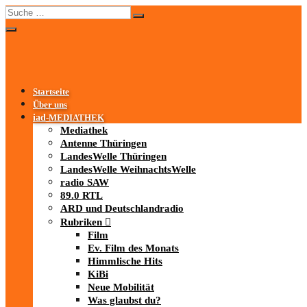
Startseite
Über uns
iad
-MEDIATHEK
Mediathek
Antenne Thüringen
LandesWelle Thüringen
LandesWelle WeihnachtsWelle
radio SAW
89.0 RTL
ARD und Deutschlandradio
Rubriken
Film
Ev. Film des Monats
Himmlische Hits
KiBi
Neue Mobilität
Was glaubst du?