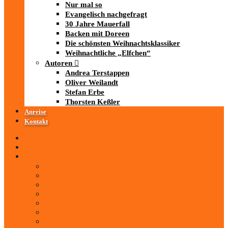
Nur mal so
Evangelisch nachgefragt
30 Jahre Mauerfall
Backen mit Doreen
Die schönsten Weihnachtsklassiker
Weihnachtliche „Elfchen“
Autoren
Andrea Terstappen
Oliver Weilandt
Stefan Erbe
Thorsten Keßler
Anreise
Kontakt
Startseite
Über uns
iad
-MEDIATHEK
Mediathek
Antenne Thüringen
LandesWelle Thüringen
LandesWelle WeihnachtsWelle
radio SAW
89.0 RTL
ARD und Deutschlandradio