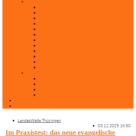
Rubriken
Film
Ev. Film des Monats
Himmlische Hits
KiBi
Neue Mobilität
Was glaubst du?
Nur mal so
Evangelisch nachgefragt
30 Jahre Mauerfall
Backen mit Doreen
Die schönsten Weihnachtsklassiker
Weihnachtliche „Elfchen“
Autoren
Andrea Terstappen
Oliver Weilandt
Stefan Erbe
Thorsten Keßler
Anreise
Kontakt
LandesWelle Thüringen
03.12.2025 18:50
Im Praxistest: das neue evangelische