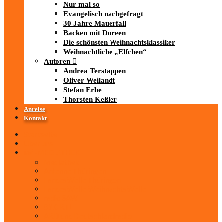
Nur mal so
Evangelisch nachgefragt
30 Jahre Mauerfall
Backen mit Doreen
Die schönsten Weihnachtsklassiker
Weihnachtliche „Elfchen“
Autoren
Andrea Terstappen
Oliver Weilandt
Stefan Erbe
Thorsten Keßler
Anreise
Kontakt
Startseite
Über uns
iad
-MEDIATHEK
Mediathek
Antenne Thüringen
LandesWelle Thüringen
LandesWelle WeihnachtsWelle
radio SAW
89.0 RTL
ARD und Deutschlandradio