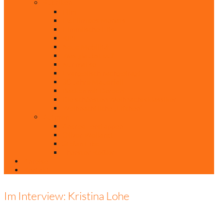
Rubriken
Film
Ev. Film des Monats
Himmlische Hits
KiBi
Neue Mobilität
Was glaubst du?
Nur mal so
Evangelisch nachgefragt
30 Jahre Mauerfall
Backen mit Doreen
Die schönsten Weihnachtsklassiker
Weihnachtliche „Elfchen“
Autoren
Andrea Terstappen
Oliver Weilandt
Stefan Erbe
Thorsten Keßler
Anreise
Kontakt
Im Interview: Kristina Lohe