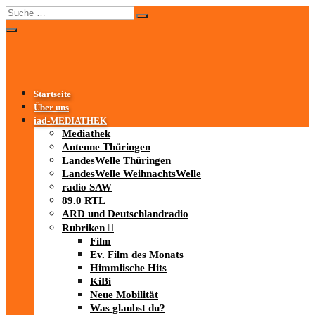
Startseite
Über uns
iad
-MEDIATHEK
Mediathek
Antenne Thüringen
LandesWelle Thüringen
LandesWelle WeihnachtsWelle
radio SAW
89.0 RTL
ARD und Deutschlandradio
Rubriken
Film
Ev. Film des Monats
Himmlische Hits
KiBi
Neue Mobilität
Was glaubst du?