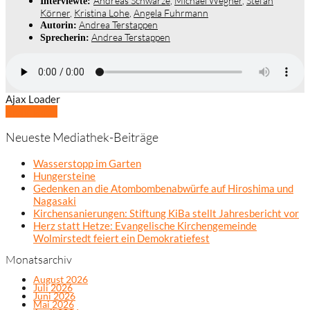
Andreas Schwarze
,
Michael Wegner
,
Stefan
Interviewte:
Körner
,
Kristina Lohe
,
Angela Fuhrmann
Andrea Terstappen
Autorin:
Andrea Terstappen
Sprecherin:
Ajax Loader
Mehr laden
Neueste Mediathek-Beiträge
Wasserstopp im Garten
Hungersteine
Gedenken an die Atombombenabwürfe auf Hiroshima und
Nagasaki
Kirchensanierungen: Stiftung KiBa stellt Jahresbericht vor
Herz statt Hetze: Evangelische Kirchengemeinde
Wolmirstedt feiert ein Demokratiefest
Monatsarchiv
August 2026
Juli 2026
Juni 2026
Mai 2026