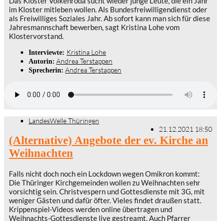
Das Kloster Volkenroda sucht wieder junge Leute, die ein Jahr
im Kloster mitleben wollen. Als Bundesfreiwilligendienst oder
als Freiwilliges Soziales Jahr. Ab sofort kann man sich für diese
Jahresmannschaft bewerben, sagt Kristina Lohe vom
Klostervorstand.
Kristina Lohe
Interviewte:
Andrea Terstappen
Autorin:
Andrea Terstappen
Sprecherin:
LandesWelle Thüringen
21.12.2021 18:50
(Alternative) Angebote der ev. Kirche an
Weihnachten
Falls nicht doch noch ein Lockdown wegen Omikron kommt:
Die Thüringer Kirchgemeinden wollen zu Weihnachten sehr
vorsichtig sein. Christvespern und Gottesdienste mit 3G, mit
weniger Gästen und dafür öfter. Vieles findet draußen statt.
Krippenspiel-Videos werden online übertragen und
Weihnachts-Gottesdienste live gestreamt. Auch Pfarrer