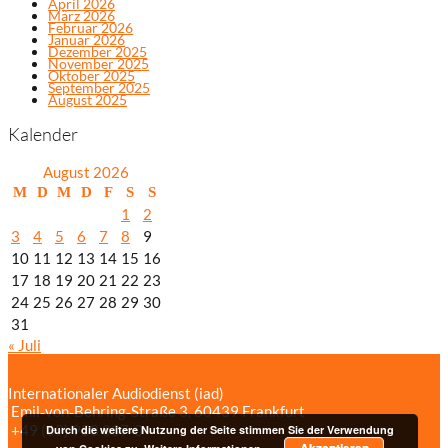
April 2026
März 2026
Februar 2026
Januar 2026
Dezember 2025
November 2025
Oktober 2025
September 2025
August 2025
Kalender
August 2026
M
D
M
D
F
S
S
1
2
3
4
5
6
7
8
9
10
11
12
13
14
15
16
17
18
19
20
21
22
23
24
25
26
27
28
29
30
31
« Juli
Internationaler Audiodienst (iad)
Emil‑von‑Behring‑Straße 3, 60439 Frankfurt
+49 (69) 958 037‑0
Bildnachweise
Durch die weitere Nutzung der Seite stimmen Sie der Verwendung