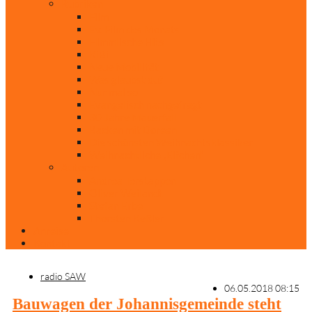
Rubriken
Film
Ev. Film des Monats
Himmlische Hits
KiBi
Neue Mobilität
Was glaubst du?
Nur mal so
Evangelisch nachgefragt
30 Jahre Mauerfall
Backen mit Doreen
Die schönsten Weihnachtsklassiker
Weihnachtliche „Elfchen“
Autoren
Andrea Terstappen
Oliver Weilandt
Stefan Erbe
Thorsten Keßler
Anreise
Kontakt
radio SAW
06.05.2018 08:15
Bauwagen der Johannisgemeinde steht