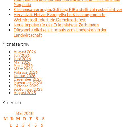
Nagasaki
Kirchensanierungen: Stiftung KiBa stellt Jahresbericht vor
Herz statt Hetze: Evangelische Kirchengemeinde
Wolmirstedt feiert ein Demokratiefest
Neue Impulse für das Erlebnishaus Zethlingen
Düngemittelkrise als Impuls zum Umdenken in der
Landwirtschaft
Monatsarchiv
August 2026
Juli 2026
Juni 2026
Mai 2026
April 2026
März 2026
Februar 2026
Januar 2026
Dezember 2025
November 2025
Oktober 2025
September 2025
August 2025
Kalender
Mai 2018
M
D
M
D
F
S
S
1
2
3
4
5
6