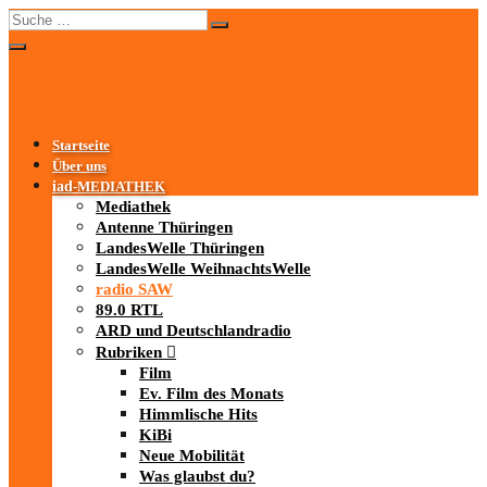
Startseite
Über uns
iad
-MEDIATHEK
Mediathek
Antenne Thüringen
LandesWelle Thüringen
LandesWelle WeihnachtsWelle
radio SAW
89.0 RTL
ARD und Deutschlandradio
Rubriken
Film
Ev. Film des Monats
Himmlische Hits
KiBi
Neue Mobilität
Was glaubst du?