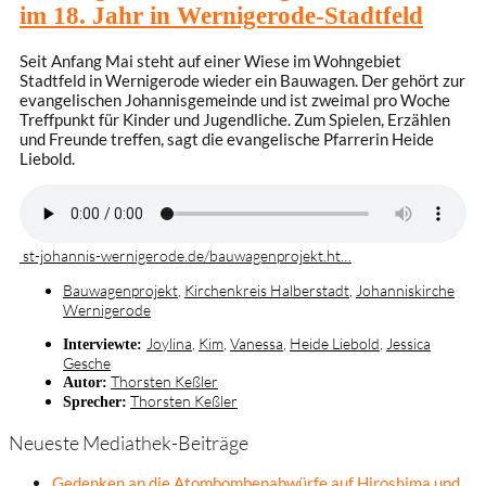
im 18. Jahr in Wernigerode-Stadtfeld
Seit Anfang Mai steht auf einer Wiese im Wohngebiet
Stadtfeld in Wernigerode wieder ein Bauwagen. Der gehört zur
evangelischen Johannisgemeinde und ist zweimal pro Woche
Treffpunkt für Kinder und Jugendliche. Zum Spielen, Erzählen
und Freunde treffen, sagt die evangelische Pfarrerin Heide
Liebold.
st-johannis-wernigerode.de/bauwagenprojekt.ht…
Bauwagenprojekt
,
Kirchenkreis Halberstadt
,
Johanniskirche
Wernigerode
Joylina
,
Kim
,
Vanessa
,
Heide Liebold
,
Jessica
Interviewte:
Gesche
Thorsten Keßler
Autor:
Thorsten Keßler
Sprecher:
Neueste Mediathek-Beiträge
Gedenken an die Atombombenabwürfe auf Hiroshima und