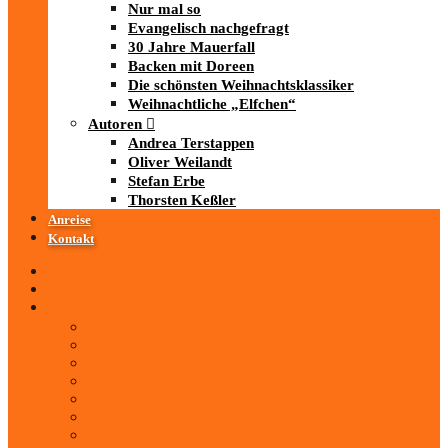
Nur mal so
Evangelisch nachgefragt
30 Jahre Mauerfall
Backen mit Doreen
Die schönsten Weihnachtsklassiker
Weihnachtliche „Elfchen“
Autoren
Andrea Terstappen
Oliver Weilandt
Stefan Erbe
Thorsten Keßler
Anreise
Kontakt
Startseite
Über uns
iad
-MEDIATHEK
Mediathek
Antenne Thüringen
LandesWelle Thüringen
LandesWelle WeihnachtsWelle
radio SAW
89.0 RTL
ARD und Deutschlandradio